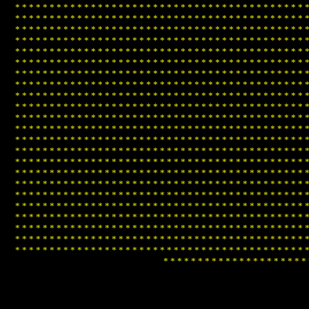
*
*
*
*
*
*
*
*
*
*
*
*
*
*
*
*
*
*
*
*
*
*
*
*
*
*
*
*
*
*
*
*
*
*
*
*
*
*
*
*
*
*
*
*
*
*
*
*
*
*
*
*
*
*
*
*
*
*
*
*
*
*
*
*
*
*
*
*
*
*
*
*
*
*
*
*
*
*
*
*
*
*
*
*
*
*
*
*
*
*
*
*
*
*
*
*
*
*
*
*
*
*
*
*
*
*
*
*
*
*
*
*
*
*
*
*
*
*
*
*
*
*
*
*
*
*
*
*
*
*
*
*
*
*
*
*
*
*
*
*
*
*
*
*
*
*
*
*
*
*
*
*
*
*
*
*
*
*
*
*
*
*
*
*
*
*
*
*
*
*
*
*
*
*
*
*
*
*
*
*
*
*
*
*
*
*
*
*
*
*
*
*
*
*
*
*
*
*
*
*
*
*
*
*
*
*
*
*
*
*
*
*
*
*
*
*
*
*
*
*
*
*
*
*
*
*
*
*
*
*
*
*
*
*
*
*
*
*
*
*
*
*
*
*
*
*
*
*
*
*
*
*
*
*
*
*
*
*
*
*
*
*
*
*
*
*
*
*
*
*
*
*
*
*
*
*
*
*
*
*
*
*
*
*
*
*
*
*
*
*
*
*
*
*
*
*
*
*
*
*
*
*
*
*
*
*
*
*
*
*
*
*
*
*
*
*
*
*
*
*
*
*
*
*
*
*
*
*
*
*
*
*
*
*
*
*
*
*
*
*
*
*
*
*
*
*
*
*
*
*
*
*
*
*
*
*
*
*
*
*
*
*
*
*
*
*
*
*
*
*
*
*
*
*
*
*
*
*
*
*
*
*
*
*
*
*
*
*
*
*
*
*
*
*
*
*
*
*
*
*
*
*
*
*
*
*
*
*
*
*
*
*
*
*
*
*
*
*
*
*
*
*
*
*
*
*
*
*
*
*
*
*
*
*
*
*
*
*
*
*
*
*
*
*
*
*
*
*
*
*
*
*
*
*
*
*
*
*
*
*
*
*
*
*
*
*
*
*
*
*
*
*
*
*
*
*
*
*
*
*
*
*
*
*
*
*
*
*
*
*
*
*
*
*
*
*
*
*
*
*
*
*
*
*
*
*
*
*
*
*
*
*
*
*
*
*
*
*
*
*
*
*
*
*
*
*
*
*
*
*
*
*
*
*
*
*
*
*
*
*
*
*
*
*
*
*
*
*
*
*
*
*
*
*
*
*
*
*
*
*
*
*
*
*
*
*
*
*
*
*
*
*
*
*
*
*
*
*
*
*
*
*
*
*
*
*
*
*
*
*
*
*
*
*
*
*
*
*
*
*
*
*
*
*
*
*
*
*
*
*
*
*
*
*
*
*
*
*
*
*
*
*
*
*
*
*
*
*
*
*
*
*
*
*
*
*
*
*
*
*
*
*
*
*
*
*
*
*
*
*
*
*
*
*
*
*
*
*
*
*
*
*
*
*
*
*
*
*
*
*
*
*
*
*
*
*
*
*
*
*
*
*
*
*
*
*
*
*
*
*
*
*
*
*
*
*
*
*
*
*
*
*
*
*
*
*
*
*
*
*
*
*
*
*
*
*
*
*
*
*
*
*
*
*
*
*
*
*
*
*
*
*
*
*
*
*
*
*
*
*
*
*
*
*
*
*
*
*
*
*
*
*
*
*
*
*
*
*
*
*
*
*
*
*
*
*
*
*
*
*
*
*
*
*
*
*
*
*
*
*
*
*
*
*
*
*
*
*
*
*
*
*
*
*
*
*
*
*
*
*
*
*
*
*
*
*
*
*
*
*
*
*
*
*
*
*
*
*
*
*
*
*
*
*
*
*
*
*
*
*
*
*
*
*
*
*
*
*
*
*
*
*
*
*
*
*
*
*
*
*
*
*
*
*
*
*
*
*
*
*
*
*
*
*
*
*
*
*
*
*
*
*
*
*
*
*
*
*
*
*
*
*
*
*
*
*
*
*
*
*
*
*
*
*
*
*
*
*
*
*
*
*
*
*
*
*
*
*
*
*
*
*
*
*
*
*
*
*
*
*
*
*
*
*
*
*
*
*
*
*
*
*
*
*
*
*
*
*
*
*
*
*
*
*
*
*
*
*
*
*
*
*
*
*
*
*
*
*
*
*
*
*
*
*
*
*
*
*
*
*
*
*
*
*
*
*
*
*
*
*
*
*
*
*
*
*
*