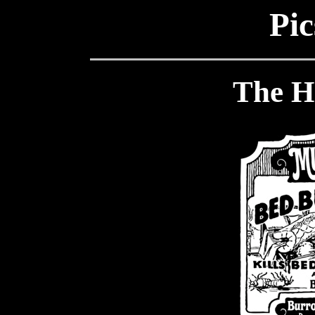
Pic
The H