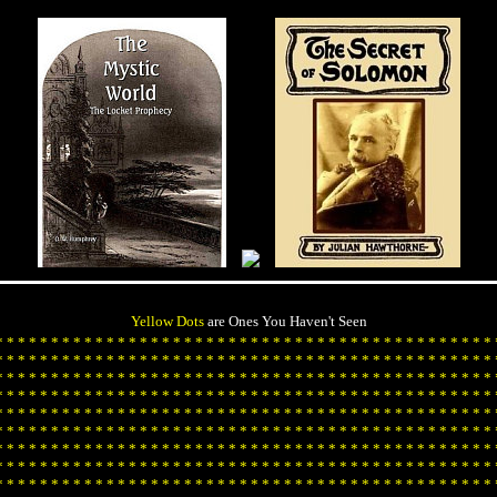
Yellow Dots
are Ones You Haven't Seen
*
*
*
*
*
*
*
*
*
*
*
*
*
*
*
*
*
*
*
*
*
*
*
*
*
*
*
*
*
*
*
*
*
*
*
*
*
*
*
*
*
*
*
*
*
*
*
*
*
*
*
*
*
*
*
*
*
*
*
*
*
*
*
*
*
*
*
*
*
*
*
*
*
*
*
*
*
*
*
*
*
*
*
*
*
*
*
*
*
*
*
*
*
*
*
*
*
*
*
*
*
*
*
*
*
*
*
*
*
*
*
*
*
*
*
*
*
*
*
*
*
*
*
*
*
*
*
*
*
*
*
*
*
*
*
*
*
*
*
*
*
*
*
*
*
*
*
*
*
*
*
*
*
*
*
*
*
*
*
*
*
*
*
*
*
*
*
*
*
*
*
*
*
*
*
*
*
*
*
*
*
*
*
*
*
*
*
*
*
*
*
*
*
*
*
*
*
*
*
*
*
*
*
*
*
*
*
*
*
*
*
*
*
*
*
*
*
*
*
*
*
*
*
*
*
*
*
*
*
*
*
*
*
*
*
*
*
*
*
*
*
*
*
*
*
*
*
*
*
*
*
*
*
*
*
*
*
*
*
*
*
*
*
*
*
*
*
*
*
*
*
*
*
*
*
*
*
*
*
*
*
*
*
*
*
*
*
*
*
*
*
*
*
*
*
*
*
*
*
*
*
*
*
*
*
*
*
*
*
*
*
*
*
*
*
*
*
*
*
*
*
*
*
*
*
*
*
*
*
*
*
*
*
*
*
*
*
*
*
*
*
*
*
*
*
*
*
*
*
*
*
*
*
*
*
*
*
*
*
*
*
*
*
*
*
*
*
*
*
*
*
*
*
*
*
*
*
*
*
*
*
*
*
*
*
*
*
*
*
*
*
*
*
*
*
*
*
*
*
*
*
*
*
*
*