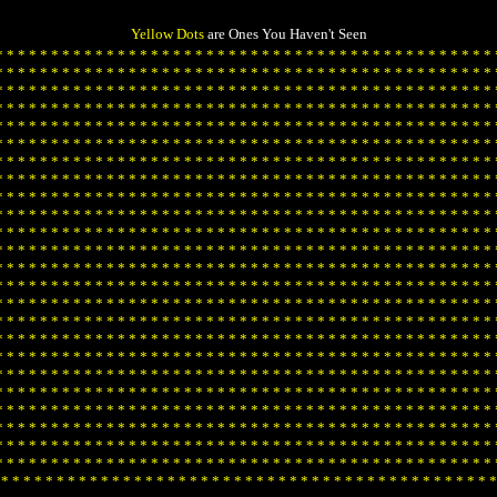
Yellow Dots
are Ones You Haven't Seen
*
*
*
*
*
*
*
*
*
*
*
*
*
*
*
*
*
*
*
*
*
*
*
*
*
*
*
*
*
*
*
*
*
*
*
*
*
*
*
*
*
*
*
*
*
*
*
*
*
*
*
*
*
*
*
*
*
*
*
*
*
*
*
*
*
*
*
*
*
*
*
*
*
*
*
*
*
*
*
*
*
*
*
*
*
*
*
*
*
*
*
*
*
*
*
*
*
*
*
*
*
*
*
*
*
*
*
*
*
*
*
*
*
*
*
*
*
*
*
*
*
*
*
*
*
*
*
*
*
*
*
*
*
*
*
*
*
*
*
*
*
*
*
*
*
*
*
*
*
*
*
*
*
*
*
*
*
*
*
*
*
*
*
*
*
*
*
*
*
*
*
*
*
*
*
*
*
*
*
*
*
*
*
*
*
*
*
*
*
*
*
*
*
*
*
*
*
*
*
*
*
*
*
*
*
*
*
*
*
*
*
*
*
*
*
*
*
*
*
*
*
*
*
*
*
*
*
*
*
*
*
*
*
*
*
*
*
*
*
*
*
*
*
*
*
*
*
*
*
*
*
*
*
*
*
*
*
*
*
*
*
*
*
*
*
*
*
*
*
*
*
*
*
*
*
*
*
*
*
*
*
*
*
*
*
*
*
*
*
*
*
*
*
*
*
*
*
*
*
*
*
*
*
*
*
*
*
*
*
*
*
*
*
*
*
*
*
*
*
*
*
*
*
*
*
*
*
*
*
*
*
*
*
*
*
*
*
*
*
*
*
*
*
*
*
*
*
*
*
*
*
*
*
*
*
*
*
*
*
*
*
*
*
*
*
*
*
*
*
*
*
*
*
*
*
*
*
*
*
*
*
*
*
*
*
*
*
*
*
*
*
*
*
*
*
*
*
*
*
*
*
*
*
*
*
*
*
*
*
*
*
*
*
*
*
*
*
*
*
*
*
*
*
*
*
*
*
*
*
*
*
*
*
*
*
*
*
*
*
*
*
*
*
*
*
*
*
*
*
*
*
*
*
*
*
*
*
*
*
*
*
*
*
*
*
*
*
*
*
*
*
*
*
*
*
*
*
*
*
*
*
*
*
*
*
*
*
*
*
*
*
*
*
*
*
*
*
*
*
*
*
*
*
*
*
*
*
*
*
*
*
*
*
*
*
*
*
*
*
*
*
*
*
*
*
*
*
*
*
*
*
*
*
*
*
*
*
*
*
*
*
*
*
*
*
*
*
*
*
*
*
*
*
*
*
*
*
*
*
*
*
*
*
*
*
*
*
*
*
*
*
*
*
*
*
*
*
*
*
*
*
*
*
*
*
*
*
*
*
*
*
*
*
*
*
*
*
*
*
*
*
*
*
*
*
*
*
*
*
*
*
*
*
*
*
*
*
*
*
*
*
*
*
*
*
*
*
*
*
*
*
*
*
*
*
*
*
*
*
*
*
*
*
*
*
*
*
*
*
*
*
*
*
*
*
*
*
*
*
*
*
*
*
*
*
*
*
*
*
*
*
*
*
*
*
*
*
*
*
*
*
*
*
*
*
*
*
*
*
*
*
*
*
*
*
*
*
*
*
*
*
*
*
*
*
*
*
*
*
*
*
*
*
*
*
*
*
*
*
*
*
*
*
*
*
*
*
*
*
*
*
*
*
*
*
*
*
*
*
*
*
*
*
*
*
*
*
*
*
*
*
*
*
*
*
*
*
*
*
*
*
*
*
*
*
*
*
*
*
*
*
*
*
*
*
*
*
*
*
*
*
*
*
*
*
*
*
*
*
*
*
*
*
*
*
*
*
*
*
*
*
*
*
*
*
*
*
*
*
*
*
*
*
*
*
*
*
*
*
*
*
*
*
*
*
*
*
*
*
*
*
*
*
*
*
*
*
*
*
*
*
*
*
*
*
*
*
*
*
*
*
*
*
*
*
*
*
*
*
*
*
*
*
*
*
*
*
*
*
*
*
*
*
*
*
*
*
*
*
*
*
*
*
*
*
*
*
*
*
*
*
*
*
*
*
*
*
*
*
*
*
*
*
*
*
*
*
*
*
*
*
*
*
*
*
*
*
*
*
*
*
*
*
*
*
*
*
*
*
*
*
*
*
*
*
*
*
*
*
*
*
*
*
*
*
*
*
*
*
*
*
*
*
*
*
*
*
*
*
*
*
*
*
*
*
*
*
*
*
*
*
*
*
*
*
*
*
*
*
*
*
*
*
*
*
*
*
*
*
*
*
*
*
*
*
*
*
*
*
*
*
*
*
*
*
*
*
*
*
*
*
*
*
*
*
*
*
*
*
*
*
*
*
*
*
*
*
*
*
*
*
*
*
*
*
*
*
*
*
*
*
*
*
*
*
*
*
*
*
*
*
*
*
*
*
*
*
*
*
*
*
*
*
*
*
*
*
*
*
*
*
*
*
*
*
*
*
*
*
*
*
*
*
*
*
*
*
*
*
*
*
*
*
*
*
*
*
*
*
*
*
*
*
*
*
*
*
*
*
*
*
*
*
*
*
*
*
*
*
*
*
*
*
*
*