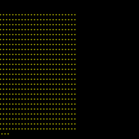
*
*
*
*
*
*
*
*
*
*
*
*
*
*
*
*
*
*
*
*
*
*
*
*
*
*
*
*
*
*
*
*
*
*
*
*
*
*
*
*
*
*
*
*
*
*
*
*
*
*
*
*
*
*
*
*
*
*
*
*
*
*
*
*
*
*
*
*
*
*
*
*
*
*
*
*
*
*
*
*
*
*
*
*
*
*
*
*
*
*
*
*
*
*
*
*
*
*
*
*
*
*
*
*
*
*
*
*
*
*
*
*
*
*
*
*
*
*
*
*
*
*
*
*
*
*
*
*
*
*
*
*
*
*
*
*
*
*
*
*
*
*
*
*
*
*
*
*
*
*
*
*
*
*
*
*
*
*
*
*
*
*
*
*
*
*
*
*
*
*
*
*
*
*
*
*
*
*
*
*
*
*
*
*
*
*
*
*
*
*
*
*
*
*
*
*
*
*
*
*
*
*
*
*
*
*
*
*
*
*
*
*
*
*
*
*
*
*
*
*
*
*
*
*
*
*
*
*
*
*
*
*
*
*
*
*
*
*
*
*
*
*
*
*
*
*
*
*
*
*
*
*
*
*
*
*
*
*
*
*
*
*
*
*
*
*
*
*
*
*
*
*
*
*
*
*
*
*
*
*
*
*
*
*
*
*
*
*
*
*
*
*
*
*
*
*
*
*
*
*
*
*
*
*
*
*
*
*
*
*
*
*
*
*
*
*
*
*
*
*
*
*
*
*
*
*
*
*
*
*
*
*
*
*
*
*
*
*
*
*
*
*
*
*
*
*
*
*
*
*
*
*
*
*
*
*
*
*
*
*
*
*
*
*
*
*
*
*
*
*
*
*
*
*
*
*
*
*
*
*
*
*
*
*
*
*
*
*
*
*
*
*
*
*
*
*
*
*
*
*
*
*
*
*
*
*
*
*
*
*
*
*
*
*
*
*
*
*
*
*
*
*
*
*
*
*
*
*
*
*
*
*
*
*
*
*
*
*
*
*
*
*
*
*
*
*
*
*
*
*
*
*
*
*
*
*
*
*
*
*
*
*
*
*
*
*
*
*
*
*
*
*
*
*
*
*
*
*
*
*
*
*
*
*
*
*
*
*
*
*
*
*
*
*
*
*
*
*
*
*
*
*
*
*
*
*
*
*
*
*
*
*
*
*
*
*
*
*
*
*
*
*
*
*
*
*
*
*
*
*
*
*
*
*
*
*
*
*
*
*
*
*
*
*
*
*
*
*
*
*
*
*
*
*
*
*
*
*
*
*
*
*
*
*
*
*
*
*
*
*
*
*
*
*
*
*
*
*
*
*
*
*
*
*
*
*
*
*
*
*
*
*
*
*
*
*
*
*
*
*
*
*
*
*