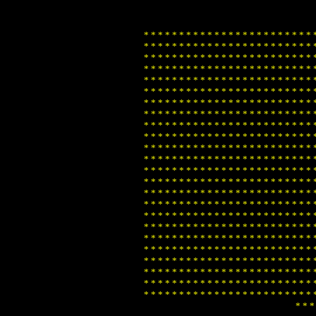
*
*
*
*
*
*
*
*
*
*
*
*
*
*
*
*
*
*
*
*
*
*
*
*
*
*
*
*
*
*
*
*
*
*
*
*
*
*
*
*
*
*
*
*
*
*
*
*
*
*
*
*
*
*
*
*
*
*
*
*
*
*
*
*
*
*
*
*
*
*
*
*
*
*
*
*
*
*
*
*
*
*
*
*
*
*
*
*
*
*
*
*
*
*
*
*
*
*
*
*
*
*
*
*
*
*
*
*
*
*
*
*
*
*
*
*
*
*
*
*
*
*
*
*
*
*
*
*
*
*
*
*
*
*
*
*
*
*
*
*
*
*
*
*
*
*
*
*
*
*
*
*
*
*
*
*
*
*
*
*
*
*
*
*
*
*
*
*
*
*
*
*
*
*
*
*
*
*
*
*
*
*
*
*
*
*
*
*
*
*
*
*
*
*
*
*
*
*
*
*
*
*
*
*
*
*
*
*
*
*
*
*
*
*
*
*
*
*
*
*
*
*
*
*
*
*
*
*
*
*
*
*
*
*
*
*
*
*
*
*
*
*
*
*
*
*
*
*
*
*
*
*
*
*
*
*
*
*
*
*
*
*
*
*
*
*
*
*
*
*
*
*
*
*
*
*
*
*
*
*
*
*
*
*
*
*
*
*
*
*
*
*
*
*
*
*
*
*
*
*
*
*
*
*
*
*
*
*
*
*
*
*
*
*
*
*
*
*
*
*
*
*
*
*
*
*
*
*
*
*
*
*
*
*
*
*
*
*
*
*
*
*
*
*
*
*
*
*
*
*
*
*
*
*
*
*
*
*
*
*
*
*
*
*
*
*
*
*
*
*
*
*
*
*
*
*
*
*
*
*
*
*
*
*
*
*
*
*
*
*
*
*
*
*
*
*
*
*
*
*
*
*
*
*
*
*
*
*
*
*
*
*
*
*
*
*
*
*
*
*
*
*
*
*
*
*
*
*
*
*
*
*
*
*
*
*
*
*
*
*
*
*
*
*
*
*
*
*
*
*
*
*
*
*
*
*
*
*
*
*
*
*
*
*
*
*
*
*
*
*
*
*
*
*
*
*
*
*
*
*
*
*
*
*
*
*
*
*
*
*
*
*
*
*
*
*
*
*
*
*
*
*
*
*
*
*
*
*
*
*
*
*
*
*
*
*
*
*
*
*
*
*
*
*
*
*
*
*
*
*
*
*
*
*
*
*
*
*
*
*
*
*
*
*
*
*
*
*
*
*
*
*
*
*
*
*
*
*
*
*
*
*
*
*
*
*
*
*
*
*
*
*
*
*
*
*
*
*