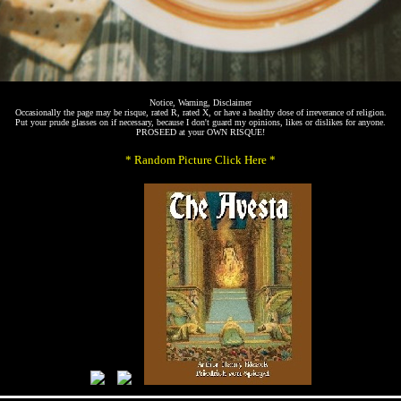
Notice, Warning, Disclaimer
Occasionally the page may be risque, rated R, rated X, or have a healthy dose of irreverance of religion.
Put your prude glasses on if necessary, because I don't guard my opinions, likes or dislikes for anyone.
PROSEED at your OWN RISQUE!
* Random Picture Click Here *