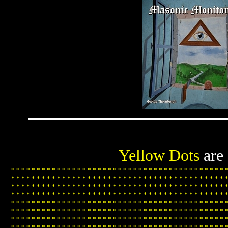
Yellow Dots
are
*
*
*
*
*
*
*
*
*
*
*
*
*
*
*
*
*
*
*
*
*
*
*
*
*
*
*
*
*
*
*
*
*
*
*
*
*
*
*
*
*
*
*
*
*
*
*
*
*
*
*
*
*
*
*
*
*
*
*
*
*
*
*
*
*
*
*
*
*
*
*
*
*
*
*
*
*
*
*
*
*
*
*
*
*
*
*
*
*
*
*
*
*
*
*
*
*
*
*
*
*
*
*
*
*
*
*
*
*
*
*
*
*
*
*
*
*
*
*
*
*
*
*
*
*
*
*
*
*
*
*
*
*
*
*
*
*
*
*
*
*
*
*
*
*
*
*
*
*
*
*
*
*
*
*
*
*
*
*
*
*
*
*
*
*
*
*
*
*
*
*
*
*
*
*
*
*
*
*
*
*
*
*
*
*
*
*
*
*
*
*
*
*
*
*
*
*
*
*
*
*
*
*
*
*
*
*
*
*
*
*
*
*
*
*
*
*
*
*
*
*
*
*
*
*
*
*
*
*
*
*
*
*
*
*
*
*
*
*
*
*
*
*
*
*
*
*
*
*
*
*
*
*
*
*
*
*
*
*
*
*
*
*
*
*
*
*
*
*
*
*
*
*
*
*
*
*
*
*
*
*
*
*
*
*
*
*
*
*
*
*
*
*
*
*
*
*
*
*
*
*
*
*
*
*
*
*
*
*
*
*
*
*
*
*
*
*
*
*
*
*
*
*
*
*
*
*
*
*
*
*
*
*
*
*
*