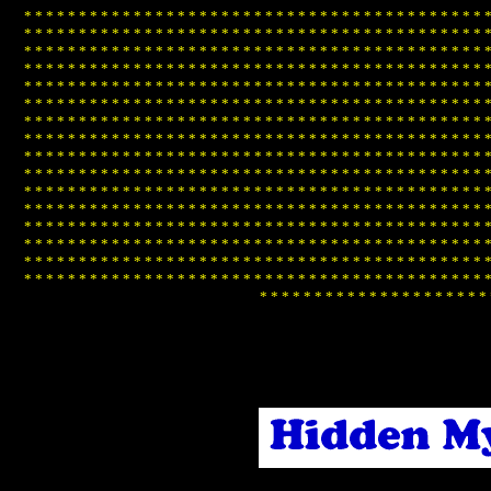
*
*
*
*
*
*
*
*
*
*
*
*
*
*
*
*
*
*
*
*
*
*
*
*
*
*
*
*
*
*
*
*
*
*
*
*
*
*
*
*
*
*
*
*
*
*
*
*
*
*
*
*
*
*
*
*
*
*
*
*
*
*
*
*
*
*
*
*
*
*
*
*
*
*
*
*
*
*
*
*
*
*
*
*
*
*
*
*
*
*
*
*
*
*
*
*
*
*
*
*
*
*
*
*
*
*
*
*
*
*
*
*
*
*
*
*
*
*
*
*
*
*
*
*
*
*
*
*
*
*
*
*
*
*
*
*
*
*
*
*
*
*
*
*
*
*
*
*
*
*
*
*
*
*
*
*
*
*
*
*
*
*
*
*
*
*
*
*
*
*
*
*
*
*
*
*
*
*
*
*
*
*
*
*
*
*
*
*
*
*
*
*
*
*
*
*
*
*
*
*
*
*
*
*
*
*
*
*
*
*
*
*
*
*
*
*
*
*
*
*
*
*
*
*
*
*
*
*
*
*
*
*
*
*
*
*
*
*
*
*
*
*
*
*
*
*
*
*
*
*
*
*
*
*
*
*
*
*
*
*
*
*
*
*
*
*
*
*
*
*
*
*
*
*
*
*
*
*
*
*
*
*
*
*
*
*
*
*
*
*
*
*
*
*
*
*
*
*
*
*
*
*
*
*
*
*
*
*
*
*
*
*
*
*
*
*
*
*
*
*
*
*
*
*
*
*
*
*
*
*
*
*
*
*
*
*
*
*
*
*
*
*
*
*
*
*
*
*
*
*
*
*
*
*
*
*
*
*
*
*
*
*
*
*
*
*
*
*
*
*
*
*
*
*
*
*
*
*
*
*
*
*
*
*
*
*
*
*
*
*
*
*
*
*
*
*
*
*
*
*
*
*
*
*
*
*
*
*
*
*
*
*
*
*
*
*
*
*
*
*
*
*
*
*
*
*
*
*
*
*
*
*
*
*
*
*
*
*
*
*
*
*
*
*
*
*
*
*
*
*
*
*
*
*
*
*
*
*
*
*
*
*
*
*
*
*
*
*
*
*
*
*
*
*
*
*
*
*
*
*
*
*
*
*
*
*
*
*
*
*
*
*
*
*
*
*
*
*
*
*
*
*
*
*
*
*
*
*
*
*
*
*
*
*
*
*
*
*
*
*
*
*
*
*
*
*
*
*
*
*
*
*
*
*
*
*
*
*
*
*
*
*
*
*
*
*
*
*
*
*
*
*
*
*
*
*
*
*
*
*
*
*
*
*
*
*
*
*
*
*
*
*
*
*
*
*
*
*
*
*
*
*
*
*
*
*
*
*
*
*
*
*
*
*
*
*
*
*
*
*
*
*
*
*
*
*
*
*
*
*
*
*
*
*
*
*
*
*
*
*
*
*
*
*
*
*
*
*
*
*
*
*
*
*
*
*
*
*
*
*
*
*
*
*
*
*
*
*
*
*
*
*
*
*
*
*
*
*
*
*
*
*
*
*
*
*
*
*
*
*
*
*
*
*
*
*
*
*
*
*
*
*
*
*
*
*
*
*
*
*
*
*
*