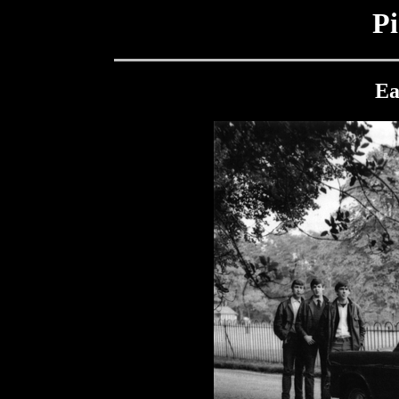
Pi
Ea