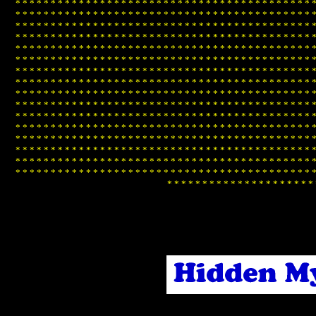
*
*
*
*
*
*
*
*
*
*
*
*
*
*
*
*
*
*
*
*
*
*
*
*
*
*
*
*
*
*
*
*
*
*
*
*
*
*
*
*
*
*
*
*
*
*
*
*
*
*
*
*
*
*
*
*
*
*
*
*
*
*
*
*
*
*
*
*
*
*
*
*
*
*
*
*
*
*
*
*
*
*
*
*
*
*
*
*
*
*
*
*
*
*
*
*
*
*
*
*
*
*
*
*
*
*
*
*
*
*
*
*
*
*
*
*
*
*
*
*
*
*
*
*
*
*
*
*
*
*
*
*
*
*
*
*
*
*
*
*
*
*
*
*
*
*
*
*
*
*
*
*
*
*
*
*
*
*
*
*
*
*
*
*
*
*
*
*
*
*
*
*
*
*
*
*
*
*
*
*
*
*
*
*
*
*
*
*
*
*
*
*
*
*
*
*
*
*
*
*
*
*
*
*
*
*
*
*
*
*
*
*
*
*
*
*
*
*
*
*
*
*
*
*
*
*
*
*
*
*
*
*
*
*
*
*
*
*
*
*
*
*
*
*
*
*
*
*
*
*
*
*
*
*
*
*
*
*
*
*
*
*
*
*
*
*
*
*
*
*
*
*
*
*
*
*
*
*
*
*
*
*
*
*
*
*
*
*
*
*
*
*
*
*
*
*
*
*
*
*
*
*
*
*
*
*
*
*
*
*
*
*
*
*
*
*
*
*
*
*
*
*
*
*
*
*
*
*
*
*
*
*
*
*
*
*
*
*
*
*
*
*
*
*
*
*
*
*
*
*
*
*
*
*
*
*
*
*
*
*
*
*
*
*
*
*
*
*
*
*
*
*
*
*
*
*
*
*
*
*
*
*
*
*
*
*
*
*
*
*
*
*
*
*
*
*
*
*
*
*
*
*
*
*
*
*
*
*
*
*
*
*
*
*
*
*
*
*
*
*
*
*
*
*
*
*
*
*
*
*
*
*
*
*
*
*
*
*
*
*
*
*
*
*
*
*
*
*
*
*
*
*
*
*
*
*
*
*
*
*
*
*
*
*
*
*
*
*
*
*
*
*
*
*
*
*
*
*
*
*
*
*
*
*
*
*
*
*
*
*
*
*
*
*
*
*
*
*
*
*
*
*
*
*
*
*
*
*
*
*
*
*
*
*
*
*
*
*
*
*
*
*
*
*
*
*
*
*
*
*
*
*
*
*
*
*
*
*
*
*
*
*
*
*
*
*
*
*
*
*
*
*
*
*
*
*
*
*
*
*
*
*
*
*
*
*
*
*
*
*
*
*
*
*
*
*
*
*
*
*
*
*
*
*
*
*
*
*
*
*
*
*
*
*
*
*
*
*
*
*
*
*
*
*
*
*
*
*
*
*
*
*
*
*
*
*
*
*
*
*
*
*
*
*
*
*
*
*
*
*
*
*
*
*
*
*
*
*
*
*
*
*
*
*
*
*
*
*
*
*
*
*
*
*
*
*
*
*
*
*
*
*
*
*
*
*
*
*
*
*
*
*
*
*
*
*
*
*
*
*
*
*
*
*
*
*
*
*
*
*
*
*
*