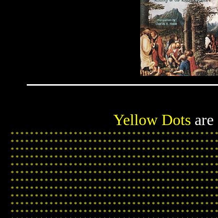
Yellow Dots
are
*
*
*
*
*
*
*
*
*
*
*
*
*
*
*
*
*
*
*
*
*
*
*
*
*
*
*
*
*
*
*
*
*
*
*
*
*
*
*
*
*
*
*
*
*
*
*
*
*
*
*
*
*
*
*
*
*
*
*
*
*
*
*
*
*
*
*
*
*
*
*
*
*
*
*
*
*
*
*
*
*
*
*
*
*
*
*
*
*
*
*
*
*
*
*
*
*
*
*
*
*
*
*
*
*
*
*
*
*
*
*
*
*
*
*
*
*
*
*
*
*
*
*
*
*
*
*
*
*
*
*
*
*
*
*
*
*
*
*
*
*
*
*
*
*
*
*
*
*
*
*
*
*
*
*
*
*
*
*
*
*
*
*
*
*
*
*
*
*
*
*
*
*
*
*
*
*
*
*
*
*
*
*
*
*
*
*
*
*
*
*
*
*
*
*
*
*
*
*
*
*
*
*
*
*
*
*
*
*
*
*
*
*
*
*
*
*
*
*
*
*
*
*
*
*
*
*
*
*
*
*
*
*
*
*
*
*
*
*
*
*
*
*
*
*
*
*
*
*
*
*
*
*
*
*
*
*
*
*
*
*
*
*
*
*
*
*
*
*
*
*
*
*
*
*
*
*
*
*
*
*
*
*
*
*
*
*
*
*
*
*
*
*
*
*
*
*
*
*
*
*
*
*
*
*
*
*
*
*
*
*
*
*
*
*
*
*
*
*
*
*
*
*
*
*
*
*
*
*
*
*
*
*
*
*
*
*
*
*
*
*
*
*
*
*
*
*
*
*
*
*
*
*
*
*
*
*
*
*
*
*
*
*
*
*
*
*
*
*
*
*
*
*
*
*
*
*
*
*
*
*
*
*
*
*
*
*
*
*
*
*
*
*
*
*
*
*
*
*
*
*
*
*
*
*
*
*
*
*
*
*
*
*
*
*
*
*
*
*
*
*
*
*
*
*
*
*
*
*
*
*
*
*
*
*
*
*
*
*
*
*
*
*
*
*
*
*
*
*
*
*
*
*
*
*
*
*
*
*
*
*
*