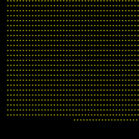
*
*
*
*
*
*
*
*
*
*
*
*
*
*
*
*
*
*
*
*
*
*
*
*
*
*
*
*
*
*
*
*
*
*
*
*
*
*
*
*
*
*
*
*
*
*
*
*
*
*
*
*
*
*
*
*
*
*
*
*
*
*
*
*
*
*
*
*
*
*
*
*
*
*
*
*
*
*
*
*
*
*
*
*
*
*
*
*
*
*
*
*
*
*
*
*
*
*
*
*
*
*
*
*
*
*
*
*
*
*
*
*
*
*
*
*
*
*
*
*
*
*
*
*
*
*
*
*
*
*
*
*
*
*
*
*
*
*
*
*
*
*
*
*
*
*
*
*
*
*
*
*
*
*
*
*
*
*
*
*
*
*
*
*
*
*
*
*
*
*
*
*
*
*
*
*
*
*
*
*
*
*
*
*
*
*
*
*
*
*
*
*
*
*
*
*
*
*
*
*
*
*
*
*
*
*
*
*
*
*
*
*
*
*
*
*
*
*
*
*
*
*
*
*
*
*
*
*
*
*
*
*
*
*
*
*
*
*
*
*
*
*
*
*
*
*
*
*
*
*
*
*
*
*
*
*
*
*
*
*
*
*
*
*
*
*
*
*
*
*
*
*
*
*
*
*
*
*
*
*
*
*
*
*
*
*
*
*
*
*
*
*
*
*
*
*
*
*
*
*
*
*
*
*
*
*
*
*
*
*
*
*
*
*
*
*
*
*
*
*
*
*
*
*
*
*
*
*
*
*
*
*
*
*
*
*
*
*
*
*
*
*
*
*
*
*
*
*
*
*
*
*
*
*
*
*
*
*
*
*
*
*
*
*
*
*
*
*
*
*
*
*
*
*
*
*
*
*
*
*
*
*
*
*
*
*
*
*
*
*
*
*
*
*
*
*
*
*
*
*
*
*
*
*
*
*
*
*
*
*
*
*
*
*
*
*
*
*
*
*
*
*
*
*
*
*
*
*
*
*
*
*
*
*
*
*
*
*
*
*
*
*
*
*
*
*
*
*
*
*
*
*
*
*
*
*
*
*
*
*
*
*
*
*
*
*
*
*
*
*
*
*
*
*
*
*
*
*
*
*
*
*
*
*
*
*
*
*
*
*
*
*
*
*
*
*
*
*
*
*
*
*
*
*
*
*
*
*
*
*
*
*
*
*
*
*
*
*
*
*
*
*
*
*
*
*
*
*
*
*
*
*
*
*
*
*
*
*
*
*
*
*
*
*
*
*
*
*
*
*
*
*
*
*
*
*
*
*
*
*
*
*
*
*
*
*
*
*
*
*
*
*
*
*
*
*
*
*
*
*
*
*
*
*
*
*
*
*
*
*
*
*
*
*
*
*
*
*
*
*
*
*
*
*
*
*
*
*
*
*
*
*
*
*
*
*
*
*
*
*
*
*
*
*
*
*
*
*
*
*
*
*
*
*
*
*
*
*
*
*
*
*
*
*
*
*
*
*
*
*
*
*
*
*
*
*
*
*
*
*
*
*
*
*
*
*
*
*
*
*
*
*
*
*
*
*
*
*
*
*
*
*
*
*
*
*
*
*
*
*
*
*
*
*
*
*
*
*
*
*
*
*
*
*
*
*
*
*
*
*
*
*
*
*
*
*
*
*
*
*
*
*
*
*
*
*
*
*
*
*
*
*
*
*
*
*
*
*
*
*
*
*
*
*
*
*
*
*
*
*
*
*
*
*
*
*
*
*
*
*
*
*
*
*
*
*
*
*
*
*
*
*
*
*
*
*
*
*
*
*
*
*
*
*
*
*
*
*
*
*
*
*
*
*
*
*
*
*
*
*
*
*
*
*
*
*
*
*
*
*
*
*
*
*
*
*
*
*
*
*
*
*
*
*
*
*
*
*
*
*
*
*
*
*
*
*
*
*
*
*
*
*
*
*
*
*
*
*
*
*
*
*
*
*
*
*
*
*
*
*
*
*
*
*
*
*
*
*
*
*
*
*
*
*
*
*
*
*
*
*
*
*
*
*
*
*
*
*
*
*
*
*
*
*
*
*
*
*
*
*
*
*
*
*
*
*
*
*
*
*
*
*
*
*
*
*
*
*
*
*
*
*
*
*
*
*
*
*
*
*
*
*
*
*
*
*
*
*
*
*
*
*
*
*
*
*
*
*
*
*
*
*
*
*
*
*
*
*
*
*
*
*
*
*
*
*
*
*
*
*
*
*
*
*
*
*
*
*
*
*
*
*
*
*
*
*
*
*
*
*
*
*
*
*
*
*
*
*
*
*
*
*
*
*
*
*
*
*
*
*
*
*
*
*
*
*
*
*
*
*
*
*
*
*
*
*
*
*
*