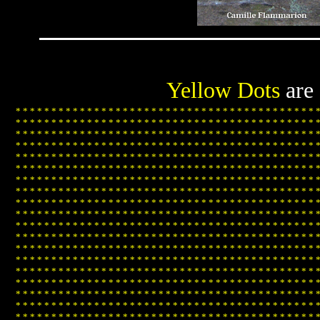
Yellow Dots
are
*
*
*
*
*
*
*
*
*
*
*
*
*
*
*
*
*
*
*
*
*
*
*
*
*
*
*
*
*
*
*
*
*
*
*
*
*
*
*
*
*
*
*
*
*
*
*
*
*
*
*
*
*
*
*
*
*
*
*
*
*
*
*
*
*
*
*
*
*
*
*
*
*
*
*
*
*
*
*
*
*
*
*
*
*
*
*
*
*
*
*
*
*
*
*
*
*
*
*
*
*
*
*
*
*
*
*
*
*
*
*
*
*
*
*
*
*
*
*
*
*
*
*
*
*
*
*
*
*
*
*
*
*
*
*
*
*
*
*
*
*
*
*
*
*
*
*
*
*
*
*
*
*
*
*
*
*
*
*
*
*
*
*
*
*
*
*
*
*
*
*
*
*
*
*
*
*
*
*
*
*
*
*
*
*
*
*
*
*
*
*
*
*
*
*
*
*
*
*
*
*
*
*
*
*
*
*
*
*
*
*
*
*
*
*
*
*
*
*
*
*
*
*
*
*
*
*
*
*
*
*
*
*
*
*
*
*
*
*
*
*
*
*
*
*
*
*
*
*
*
*
*
*
*
*
*
*
*
*
*
*
*
*
*
*
*
*
*
*
*
*
*
*
*
*
*
*
*
*
*
*
*
*
*
*
*
*
*
*
*
*
*
*
*
*
*
*
*
*
*
*
*
*
*
*
*
*
*
*
*
*
*
*
*
*
*
*
*
*
*
*
*
*
*
*
*
*
*
*
*
*
*
*
*
*
*
*
*
*
*
*
*
*
*
*
*
*
*
*
*
*
*
*
*
*
*
*
*
*
*
*
*
*
*
*
*
*
*
*
*
*
*
*
*
*
*
*
*
*
*
*
*
*
*
*
*
*
*
*
*
*
*
*
*
*
*
*
*
*
*
*
*
*
*
*
*
*
*
*
*
*
*
*
*
*
*
*
*
*
*
*
*
*
*
*
*
*
*
*
*
*
*
*
*
*
*
*
*
*
*
*
*
*
*
*
*
*
*
*
*
*
*
*
*
*
*
*
*
*
*
*
*
*
*
*
*
*
*
*
*
*
*
*
*
*
*
*
*
*
*
*
*
*
*
*
*
*
*
*
*
*
*
*
*
*
*
*
*
*
*
*
*
*
*
*
*
*
*
*
*
*
*
*
*
*
*
*
*
*
*
*
*
*
*
*
*
*
*
*
*
*
*
*
*
*
*
*
*
*
*
*
*
*
*
*
*
*
*
*
*
*
*
*
*
*
*
*
*
*
*
*
*
*
*
*
*
*
*
*
*
*
*
*
*
*
*
*
*
*
*
*
*
*
*
*
*
*
*
*
*
*
*
*
*
*
*
*
*
*
*
*
*
*
*
*
*
*
*
*
*
*
*
*
*
*
*
*
*
*
*
*
*
*
*
*
*
*
*
*
*
*
*
*
*
*
*
*
*
*
*
*
*
*
*
*
*
*
*
*
*
*
*
*
*
*
*
*
*
*
*
*
*
*
*
*
*
*
*
*
*
*
*
*
*
*
*
*
*
*
*
*
*
*
*
*
*
*
*
*
*
*
*
*
*
*
*
*
*
*
*
*
*
*
*
*
*
*
*
*
*
*
*
*
*
*
*
*
*
*
*
*
*
*
*
*
*
*
*
*
*
*
*
*
*
*
*
*
*
*
*
*
*
*
*
*
*
*
*
*
*
*
*
*
*
*
*
*
*
*
*
*
*
*
*
*
*
*
*
*
*
*
*
*
*
*
*
*
*
*
*
*
*
*
*
*
*
*
*
*
*
*
*
*
*
*
*
*
*