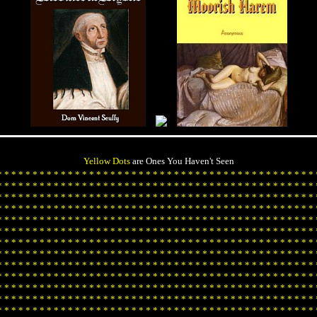
Yellow Dots
are Ones You Haven't Seen
*
*
*
*
*
*
*
*
*
*
*
*
*
*
*
*
*
*
*
*
*
*
*
*
*
*
*
*
*
*
*
*
*
*
*
*
*
*
*
*
*
*
*
*
*
*
*
*
*
*
*
*
*
*
*
*
*
*
*
*
*
*
*
*
*
*
*
*
*
*
*
*
*
*
*
*
*
*
*
*
*
*
*
*
*
*
*
*
*
*
*
*
*
*
*
*
*
*
*
*
*
*
*
*
*
*
*
*
*
*
*
*
*
*
*
*
*
*
*
*
*
*
*
*
*
*
*
*
*
*
*
*
*
*
*
*
*
*
*
*
*
*
*
*
*
*
*
*
*
*
*
*
*
*
*
*
*
*
*
*
*
*
*
*
*
*
*
*
*
*
*
*
*
*
*
*
*
*
*
*
*
*
*
*
*
*
*
*
*
*
*
*
*
*
*
*
*
*
*
*
*
*
*
*
*
*
*
*
*
*
*
*
*
*
*
*
*
*
*
*
*
*
*
*
*
*
*
*
*
*
*
*
*
*
*
*
*
*
*
*
*
*
*
*
*
*
*
*
*
*
*
*
*
*
*
*
*
*
*
*
*
*
*
*
*
*
*
*
*
*
*
*
*
*
*
*
*
*
*
*
*
*
*
*
*
*
*
*
*
*
*
*
*
*
*
*
*
*
*
*
*
*
*
*
*
*
*
*
*
*
*
*
*
*
*
*
*
*
*
*
*
*
*
*
*
*
*
*
*
*
*
*
*
*
*
*
*
*
*
*
*
*
*
*
*
*
*
*
*
*
*
*
*
*
*
*
*
*
*
*
*
*
*
*
*
*
*
*
*
*
*
*
*
*
*
*
*
*
*
*
*
*
*
*
*
*
*
*
*
*
*
*
*
*
*
*
*
*
*
*
*
*
*
*
*
*
*
*
*
*
*
*
*
*
*
*
*
*
*
*
*
*
*
*
*
*
*
*
*
*
*
*
*
*
*
*
*
*
*
*
*
*
*
*
*
*
*
*
*
*
*
*
*
*
*
*
*
*
*
*
*
*
*
*
*
*
*
*
*
*
*
*
*
*
*
*
*
*
*
*
*
*
*
*
*
*
*
*
*
*
*
*
*
*
*
*
*
*
*
*
*
*
*
*
*
*
*
*
*
*
*
*
*
*
*
*
*
*
*
*
*
*
*
*
*
*
*
*
*
*
*
*
*
*
*
*
*
*
*
*
*
*
*
*
*
*
*
*
*
*
*
*
*
*
*
*
*
*
*
*
*
*
*
*
*
*
*
*
*
*
*
*
*
*
*
*
*
*
*
*
*
*
*
*
*