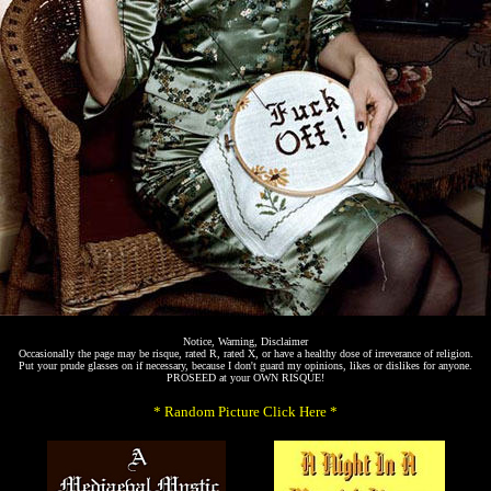
Notice, Warning, Disclaimer
Occasionally the page may be risque, rated R, rated X, or have a healthy dose of irreverance of religion.
Put your prude glasses on if necessary, because I don't guard my opinions, likes or dislikes for anyone.
PROSEED at your OWN RISQUE!
* Random Picture Click Here *