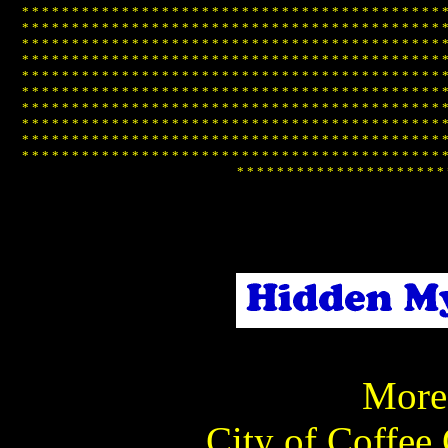
*
*
*
*
*
*
*
*
*
*
*
*
*
*
*
*
*
*
*
*
*
*
*
*
*
*
*
*
*
*
*
*
*
*
*
*
*
*
*
*
*
*
*
*
*
*
*
*
*
*
*
*
*
*
*
*
*
*
*
*
*
*
*
*
*
*
*
*
*
*
*
*
*
*
*
*
*
*
*
*
*
*
*
*
*
*
*
*
*
*
*
*
*
*
*
*
*
*
*
*
*
*
*
*
*
*
*
*
*
*
*
*
*
*
*
*
*
*
*
*
*
*
*
*
*
*
*
*
*
*
*
*
*
*
*
*
*
*
*
*
*
*
*
*
*
*
*
*
*
*
*
*
*
*
*
*
*
*
*
*
*
*
*
*
*
*
*
*
*
*
*
*
*
*
*
*
*
*
*
*
*
*
*
*
*
*
*
*
*
*
*
*
*
*
*
*
*
*
*
*
*
*
*
*
*
*
*
*
*
*
*
*
*
*
*
*
*
*
*
*
*
*
*
*
*
*
*
*
*
*
*
*
*
*
*
*
*
*
*
*
*
*
*
*
*
*
*
*
*
*
*
*
*
*
*
*
*
*
*
*
*
*
*
*
*
*
*
*
*
*
*
*
*
*
*
*
*
*
*
*
*
*
*
*
*
*
*
*
*
*
*
*
*
*
*
*
*
*
*
*
*
*
*
*
*
*
*
*
*
*
*
*
*
*
*
*
*
*
*
*
*
*
*
*
*
*
*
*
*
*
*
*
*
*
*
*
*
*
*
*
*
*
*
*
*
*
*
*
*
*
*
*
*
*
*
*
*
*
*
*
*
*
*
*
*
*
*
*
*
*
*
*
*
*
*
*
*
*
*
*
*
*
*
*
*
*
*
*
*
*
*
*
*
*
*
*
*
*
*
*
*
*
*
*
*
*
*
*
*
*
*
*
*
*
*
*
*
*
*
*
*
*
*
*
*
*
*
*
*
*
*
*
*
*
*
*
*
*
*
*
*
More 
City of Coffee 