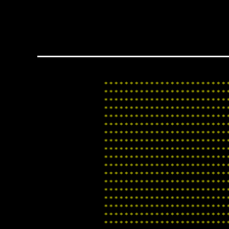
*
*
*
*
*
*
*
*
*
*
*
*
*
*
*
*
*
*
*
*
*
*
*
*
*
*
*
*
*
*
*
*
*
*
*
*
*
*
*
*
*
*
*
*
*
*
*
*
*
*
*
*
*
*
*
*
*
*
*
*
*
*
*
*
*
*
*
*
*
*
*
*
*
*
*
*
*
*
*
*
*
*
*
*
*
*
*
*
*
*
*
*
*
*
*
*
*
*
*
*
*
*
*
*
*
*
*
*
*
*
*
*
*
*
*
*
*
*
*
*
*
*
*
*
*
*
*
*
*
*
*
*
*
*
*
*
*
*
*
*
*
*
*
*
*
*
*
*
*
*
*
*
*
*
*
*
*
*
*
*
*
*
*
*
*
*
*
*
*
*
*
*
*
*
*
*
*
*
*
*
*
*
*
*
*
*
*
*
*
*
*
*
*
*
*
*
*
*
*
*
*
*
*
*
*
*
*
*
*
*
*
*
*
*
*
*
*
*
*
*
*
*
*
*
*
*
*
*
*
*
*
*
*
*
*
*
*
*
*
*
*
*
*
*
*
*
*
*
*
*
*
*
*
*
*
*
*
*
*
*
*
*
*
*
*
*
*
*
*
*
*
*
*
*
*
*
*
*
*
*
*
*
*
*
*
*
*
*
*
*
*
*
*
*
*
*
*
*
*
*
*
*
*
*
*
*
*
*
*
*
*
*
*
*
*
*
*
*
*
*
*
*
*
*
*
*
*
*
*
*
*
*
*
*
*
*
*
*
*
*
*
*
*
*
*
*
*
*
*
*
*
*
*
*
*
*
*
*
*
*
*
*
*
*
*
*
*
*
*
*
*
*
*
*
*
*
*
*
*
*
*
*
*
*
*
*
*
*
*
*
*
*
*
*
*
*
*
*
*
*
*
*
*
*
*
*
*
*
*
*
*
*
*
*
*
*
*
*
*
*
*
*
*
*
*
*
*
*
*
*
*
*