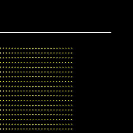
*
*
*
*
*
*
*
*
*
*
*
*
*
*
*
*
*
*
*
*
*
*
*
*
*
*
*
*
*
*
*
*
*
*
*
*
*
*
*
*
*
*
*
*
*
*
*
*
*
*
*
*
*
*
*
*
*
*
*
*
*
*
*
*
*
*
*
*
*
*
*
*
*
*
*
*
*
*
*
*
*
*
*
*
*
*
*
*
*
*
*
*
*
*
*
*
*
*
*
*
*
*
*
*
*
*
*
*
*
*
*
*
*
*
*
*
*
*
*
*
*
*
*
*
*
*
*
*
*
*
*
*
*
*
*
*
*
*
*
*
*
*
*
*
*
*
*
*
*
*
*
*
*
*
*
*
*
*
*
*
*
*
*
*
*
*
*
*
*
*
*
*
*
*
*
*
*
*
*
*
*
*
*
*
*
*
*
*
*
*
*
*
*
*
*
*
*
*
*
*
*
*
*
*
*
*
*
*
*
*
*
*
*
*
*
*
*
*
*
*
*
*
*
*
*
*
*
*
*
*
*
*
*
*
*
*
*
*
*
*
*
*
*
*
*
*
*
*
*
*
*
*
*
*
*
*
*
*
*
*
*
*
*
*
*
*
*
*
*
*
*
*
*
*
*
*
*
*
*
*
*
*
*
*
*
*
*
*
*
*
*
*
*
*
*
*
*
*
*
*
*
*
*
*
*
*
*
*
*
*
*
*
*
*
*
*
*
*
*
*
*
*
*
*
*
*
*
*
*
*
*
*
*
*
*
*
*
*
*
*
*
*
*
*
*
*
*
*
*
*
*
*
*
*
*
*
*
*
*
*
*
*
*
*
*
*
*
*
*
*
*
*
*
*
*
*
*
*
*
*
*
*
*
*
*
*
*
*
*
*
*
*
*
*
*
*
*
*
*
*
*
*
*
*
*
*
*
*
*
*
*
*
*
*
*
*
*
*
*
*
*
*
*
*
*
*
*
*
*
*
*
*
*
*
*
*
*
*
*
*
*
*
*
*
*
*
*
*
*
*