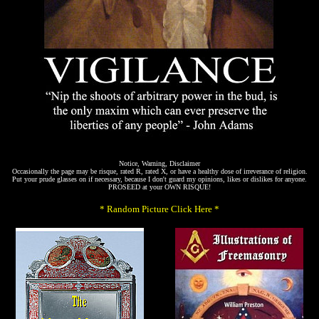
Notice, Warning, Disclaimer
Occasionally the page may be risque, rated R, rated X, or have a healthy dose of irreverance of religion.
Put your prude glasses on if necessary, because I don't guard my opinions, likes or dislikes for anyone.
PROSEED at your OWN RISQUE!
* Random Picture Click Here *