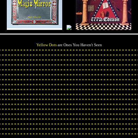
Yellow Dots
are Ones You Haven't Seen
*
*
*
*
*
*
*
*
*
*
*
*
*
*
*
*
*
*
*
*
*
*
*
*
*
*
*
*
*
*
*
*
*
*
*
*
*
*
*
*
*
*
*
*
*
*
*
*
*
*
*
*
*
*
*
*
*
*
*
*
*
*
*
*
*
*
*
*
*
*
*
*
*
*
*
*
*
*
*
*
*
*
*
*
*
*
*
*
*
*
*
*
*
*
*
*
*
*
*
*
*
*
*
*
*
*
*
*
*
*
*
*
*
*
*
*
*
*
*
*
*
*
*
*
*
*
*
*
*
*
*
*
*
*
*
*
*
*
*
*
*
*
*
*
*
*
*
*
*
*
*
*
*
*
*
*
*
*
*
*
*
*
*
*
*
*
*
*
*
*
*
*
*
*
*
*
*
*
*
*
*
*
*
*
*
*
*
*
*
*
*
*
*
*
*
*
*
*
*
*
*
*
*
*
*
*
*
*
*
*
*
*
*
*
*
*
*
*
*
*
*
*
*
*
*
*
*
*
*
*
*
*
*
*
*
*
*
*
*
*
*
*
*
*
*
*
*
*
*
*
*
*
*
*
*
*
*
*
*
*
*
*
*
*
*
*
*
*
*
*
*
*
*
*
*
*
*
*
*
*
*
*
*
*
*
*
*
*
*
*
*
*
*
*
*
*
*
*
*
*
*
*
*
*
*
*
*
*
*
*
*
*
*
*
*
*
*
*
*
*
*
*
*
*
*
*
*
*
*
*
*
*
*
*
*
*
*
*
*
*
*
*
*
*
*
*
*
*
*
*
*
*
*
*
*
*
*
*
*
*
*
*
*
*
*
*
*
*
*
*
*
*
*
*
*
*
*
*
*
*
*
*
*
*
*
*
*
*
*
*
*
*
*
*
*
*
*
*
*
*
*
*
*
*
*
*
*
*
*
*
*
*
*
*
*
*
*
*
*
*
*
*
*
*
*
*
*
*
*
*
*
*
*
*
*
*
*
*
*
*
*
*
*
*
*
*
*
*
*
*
*
*
*
*
*
*
*
*
*
*
*
*
*
*
*
*
*
*
*
*
*
*
*
*
*
*
*
*
*
*
*
*
*
*
*
*
*
*
*
*
*
*
*
*
*
*
*
*
*
*
*
*
*
*
*
*
*
*
*
*
*
*
*
*
*
*
*
*
*
*
*
*
*
*
*
*
*
*
*
*
*
*
*
*
*
*
*
*
*
*
*
*
*
*
*
*
*
*
*
*
*
*
*
*
*
*
*
*
*
*
*
*
*
*
*
*
*
*
*
*
*
*
*
*
*
*
*
*
*
*
*
*
*
*
*
*
*
*
*
*
*
*
*
*
*
*
*
*
*
*
*
*
*
*
*
*
*
*
*
*
*
*
*
*
*
*
*
*
*
*
*
*
*
*
*
*
*
*
*
*
*
*
*
*
*
*
*
*
*
*
*
*
*
*
*
*
*
*
*
*
*
*
*
*
*
*
*
*
*
*
*
*
*
*
*
*
*
*
*
*
*
*
*
*
*
*
*
*
*
*
*
*
*
*
*
*
*
*
*
*
*
*
*
*
*
*
*
*
*
*
*
*
*
*
*
*
*
*
*
*
*
*
*
*
*
*
*
*
*
*
*
*
*
*
*
*
*
*
*
*
*
*
*
*
*
*
*
*
*
*
*
*
*
*
*
*
*
*
*
*
*
*
*
*
*
*
*
*
*
*
*
*
*
*
*
*
*
*
*
*
*
*
*
*
*
*
*
*
*
*
*
*
*
*
*
*
*
*
*
*
*
*
*
*
*
*
*
*
*
*
*
*
*
*
*
*
*
*
*
*