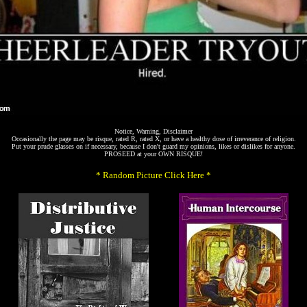
Notice, Warning, Disclaimer
Occasionally the page may be risque, rated R, rated X, or have a healthy dose of irreverance of religion.
Put your prude glasses on if necessary, because I don't guard my opinions, likes or dislikes for anyone.
PROSEED at your OWN RISQUE!
* Random Picture Click Here *