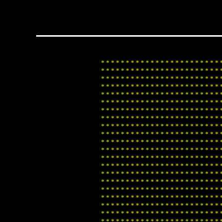
*
*
*
*
*
*
*
*
*
*
*
*
*
*
*
*
*
*
*
*
*
*
*
*
*
*
*
*
*
*
*
*
*
*
*
*
*
*
*
*
*
*
*
*
*
*
*
*
*
*
*
*
*
*
*
*
*
*
*
*
*
*
*
*
*
*
*
*
*
*
*
*
*
*
*
*
*
*
*
*
*
*
*
*
*
*
*
*
*
*
*
*
*
*
*
*
*
*
*
*
*
*
*
*
*
*
*
*
*
*
*
*
*
*
*
*
*
*
*
*
*
*
*
*
*
*
*
*
*
*
*
*
*
*
*
*
*
*
*
*
*
*
*
*
*
*
*
*
*
*
*
*
*
*
*
*
*
*
*
*
*
*
*
*
*
*
*
*
*
*
*
*
*
*
*
*
*
*
*
*
*
*
*
*
*
*
*
*
*
*
*
*
*
*
*
*
*
*
*
*
*
*
*
*
*
*
*
*
*
*
*
*
*
*
*
*
*
*
*
*
*
*
*
*
*
*
*
*
*
*
*
*
*
*
*
*
*
*
*
*
*
*
*
*
*
*
*
*
*
*
*
*
*
*
*
*
*
*
*
*
*
*
*
*
*
*
*
*
*
*
*
*
*
*
*
*
*
*
*
*
*
*
*
*
*
*
*
*
*
*
*
*
*
*
*
*
*
*
*
*
*
*
*
*
*
*
*
*
*
*
*
*
*
*
*
*
*
*
*
*
*
*
*
*
*
*
*
*
*
*
*
*
*
*
*
*
*
*
*
*
*
*
*
*
*
*
*
*
*
*
*
*
*
*
*
*
*
*
*
*
*
*
*
*
*
*
*
*
*
*
*
*
*
*
*
*
*
*
*
*
*
*
*
*
*
*
*
*
*
*
*
*
*
*
*
*
*
*
*
*
*
*
*
*
*
*
*
*
*
*
*
*
*
*
*
*
*
*
*
*
*
*
*
*
*
*
*
*
*
*
*
*
*
*
*
*
*
*
*
*
*
*
*
*
*
*
*
*
*
*
*
*
*
*
*
*
*
*
*
*
*
*
*
*
*
*
*
*
*
*
*
*
*
*
*
*
*
*
*
*
*
*
*
*
*
*
*
*
*
*
*
*
*
*
*
*
*
*
*
*
*
*
*
*