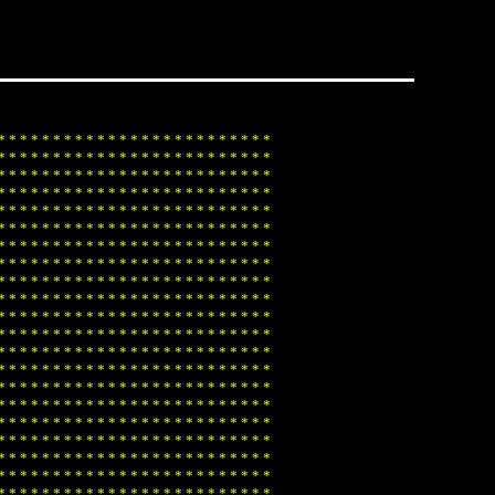
*
*
*
*
*
*
*
*
*
*
*
*
*
*
*
*
*
*
*
*
*
*
*
*
*
*
*
*
*
*
*
*
*
*
*
*
*
*
*
*
*
*
*
*
*
*
*
*
*
*
*
*
*
*
*
*
*
*
*
*
*
*
*
*
*
*
*
*
*
*
*
*
*
*
*
*
*
*
*
*
*
*
*
*
*
*
*
*
*
*
*
*
*
*
*
*
*
*
*
*
*
*
*
*
*
*
*
*
*
*
*
*
*
*
*
*
*
*
*
*
*
*
*
*
*
*
*
*
*
*
*
*
*
*
*
*
*
*
*
*
*
*
*
*
*
*
*
*
*
*
*
*
*
*
*
*
*
*
*
*
*
*
*
*
*
*
*
*
*
*
*
*
*
*
*
*
*
*
*
*
*
*
*
*
*
*
*
*
*
*
*
*
*
*
*
*
*
*
*
*
*
*
*
*
*
*
*
*
*
*
*
*
*
*
*
*
*
*
*
*
*
*
*
*
*
*
*
*
*
*
*
*
*
*
*
*
*
*
*
*
*
*
*
*
*
*
*
*
*
*
*
*
*
*
*
*
*
*
*
*
*
*
*
*
*
*
*
*
*
*
*
*
*
*
*
*
*
*
*
*
*
*
*
*
*
*
*
*
*
*
*
*
*
*
*
*
*
*
*
*
*
*
*
*
*
*
*
*
*
*
*
*
*
*
*
*
*
*
*
*
*
*
*
*
*
*
*
*
*
*
*
*
*
*
*
*
*
*
*
*
*
*
*
*
*
*
*
*
*
*
*
*
*
*
*
*
*
*
*
*
*
*
*
*
*
*
*
*
*
*
*
*
*
*
*
*
*
*
*
*
*
*
*
*
*
*
*
*
*
*
*
*
*
*
*
*
*
*
*
*
*
*
*
*
*
*
*
*
*
*
*
*
*
*
*
*
*
*
*
*
*
*
*
*
*
*
*
*
*
*
*
*
*
*
*
*
*
*
*
*
*
*
*
*
*
*
*
*
*
*
*
*
*
*
*
*
*
*
*
*
*
*
*
*
*
*
*
*
*
*
*
*
*
*
*
*
*
*
*
*
*
*
*
*
*
*
*
*
*
*
*
*
*
*
*
*
*
*
*
*
*
*
*
*
*
*
*
*
*
*
*
*
*
*
*
*
*
*
*
*
*
*
*
*
*