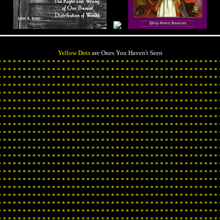
Yellow Dots
are Ones You Haven't Seen
*
*
*
*
*
*
*
*
*
*
*
*
*
*
*
*
*
*
*
*
*
*
*
*
*
*
*
*
*
*
*
*
*
*
*
*
*
*
*
*
*
*
*
*
*
*
*
*
*
*
*
*
*
*
*
*
*
*
*
*
*
*
*
*
*
*
*
*
*
*
*
*
*
*
*
*
*
*
*
*
*
*
*
*
*
*
*
*
*
*
*
*
*
*
*
*
*
*
*
*
*
*
*
*
*
*
*
*
*
*
*
*
*
*
*
*
*
*
*
*
*
*
*
*
*
*
*
*
*
*
*
*
*
*
*
*
*
*
*
*
*
*
*
*
*
*
*
*
*
*
*
*
*
*
*
*
*
*
*
*
*
*
*
*
*
*
*
*
*
*
*
*
*
*
*
*
*
*
*
*
*
*
*
*
*
*
*
*
*
*
*
*
*
*
*
*
*
*
*
*
*
*
*
*
*
*
*
*
*
*
*
*
*
*
*
*
*
*
*
*
*
*
*
*
*
*
*
*
*
*
*
*
*
*
*
*
*
*
*
*
*
*
*
*
*
*
*
*
*
*
*
*
*
*
*
*
*
*
*
*
*
*
*
*
*
*
*
*
*
*
*
*
*
*
*
*
*
*
*
*
*
*
*
*
*
*
*
*
*
*
*
*
*
*
*
*
*
*
*
*
*
*
*
*
*
*
*
*
*
*
*
*
*
*
*
*
*
*
*
*
*
*
*
*
*
*
*
*
*
*
*
*
*
*
*
*
*
*
*
*
*
*
*
*
*
*
*
*
*
*
*
*
*
*
*
*
*
*
*
*
*
*
*
*
*
*
*
*
*
*
*
*
*
*
*
*
*
*
*
*
*
*
*
*
*
*
*
*
*
*
*
*
*
*
*
*
*
*
*
*
*
*
*
*
*
*
*
*
*
*
*
*
*
*
*
*
*
*
*
*
*
*
*
*
*
*
*
*
*
*
*
*
*
*
*
*
*
*
*
*
*
*
*
*
*
*
*
*
*
*
*
*
*
*
*
*
*
*
*
*
*
*
*
*
*
*
*
*
*
*
*
*
*
*
*
*
*
*
*
*
*
*
*
*
*
*
*
*
*
*
*
*
*
*
*
*
*
*
*
*
*
*
*
*
*
*
*
*
*
*
*
*
*
*
*
*
*
*
*
*
*
*
*
*
*
*
*
*
*
*
*
*
*
*
*
*
*
*
*
*
*
*
*
*
*
*
*
*
*
*
*
*
*
*
*
*
*
*
*
*
*
*
*
*
*
*
*
*
*
*
*
*
*
*
*
*
*
*
*
*
*
*
*
*
*
*
*
*
*
*
*
*
*
*
*
*
*
*
*
*
*
*
*
*
*
*
*
*
*
*
*
*
*
*
*
*
*
*
*
*
*
*
*
*
*
*
*
*
*
*
*
*
*
*
*
*
*
*
*
*
*
*
*
*
*
*
*
*
*
*
*
*
*
*
*
*
*
*
*
*
*
*
*
*
*
*
*
*
*
*
*
*
*
*
*
*
*
*
*
*
*
*
*
*
*
*
*
*
*
*
*
*
*
*
*
*
*
*
*
*
*
*
*
*
*
*
*
*
*
*
*
*
*
*
*
*
*
*
*
*
*
*
*
*
*
*
*
*
*
*
*
*
*
*
*
*
*
*
*
*
*
*
*
*
*
*
*
*
*
*
*
*
*
*
*
*
*
*
*
*
*
*
*
*
*
*
*
*
*
*
*
*
*
*
*
*
*
*
*
*
*
*
*
*
*
*
*
*
*
*
*
*
*
*
*
*
*
*
*
*
*
*
*
*
*
*
*
*
*
*
*
*
*
*
*
*
*
*
*
*
*
*
*
*
*
*
*
*
*
*
*
*
*
*
*
*
*
*
*
*
*
*
*
*
*
*
*
*
*
*
*
*
*
*
*
*
*
*
*
*
*
*
*
*
*
*
*
*
*
*
*
*
*
*
*
*
*
*
*
*
*
*
*
*
*
*
*
*
*
*
*
*
*
*
*
*
*
*
*
*
*
*
*
*
*
*
*
*
*
*
*
*
*
*
*
*
*
*
*
*
*
*
*
*
*
*
*
*
*
*
*
*
*
*
*
*
*
*
*
*
*
*
*
*
*