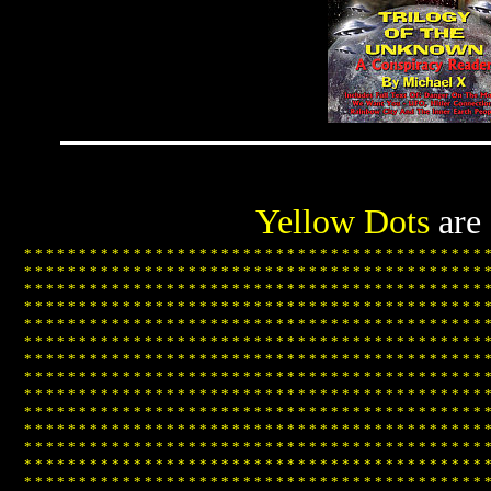
Yellow Dots
are
*
*
*
*
*
*
*
*
*
*
*
*
*
*
*
*
*
*
*
*
*
*
*
*
*
*
*
*
*
*
*
*
*
*
*
*
*
*
*
*
*
*
*
*
*
*
*
*
*
*
*
*
*
*
*
*
*
*
*
*
*
*
*
*
*
*
*
*
*
*
*
*
*
*
*
*
*
*
*
*
*
*
*
*
*
*
*
*
*
*
*
*
*
*
*
*
*
*
*
*
*
*
*
*
*
*
*
*
*
*
*
*
*
*
*
*
*
*
*
*
*
*
*
*
*
*
*
*
*
*
*
*
*
*
*
*
*
*
*
*
*
*
*
*
*
*
*
*
*
*
*
*
*
*
*
*
*
*
*
*
*
*
*
*
*
*
*
*
*
*
*
*
*
*
*
*
*
*
*
*
*
*
*
*
*
*
*
*
*
*
*
*
*
*
*
*
*
*
*
*
*
*
*
*
*
*
*
*
*
*
*
*
*
*
*
*
*
*
*
*
*
*
*
*
*
*
*
*
*
*
*
*
*
*
*
*
*
*
*
*
*
*
*
*
*
*
*
*
*
*
*
*
*
*
*
*
*
*
*
*
*
*
*
*
*
*
*
*
*
*
*
*
*
*
*
*
*
*
*
*
*
*
*
*
*
*
*
*
*
*
*
*
*
*
*
*
*
*
*
*
*
*
*
*
*
*
*
*
*
*
*
*
*
*
*
*
*
*
*
*
*
*
*
*
*
*
*
*
*
*
*
*
*
*
*
*
*
*
*
*
*
*
*
*
*
*
*
*
*
*
*
*
*
*
*
*
*
*
*
*
*
*
*
*
*
*
*
*
*
*
*
*
*
*
*
*
*
*
*
*
*
*
*
*
*
*
*
*
*
*
*
*
*
*
*
*
*
*
*
*
*
*
*
*
*
*
*
*
*
*
*
*
*
*
*
*
*
*
*
*
*
*
*
*
*
*
*
*
*
*
*
*
*
*
*
*
*
*
*
*
*
*
*
*
*
*
*
*
*
*
*
*
*
*
*
*
*
*
*
*
*
*
*
*
*
*
*
*
*
*
*
*
*
*
*
*
*
*
*
*
*
*
*
*
*
*
*
*
*
*
*
*
*
*
*
*
*
*
*
*
*
*
*
*
*
*
*
*
*
*
*
*
*
*
*
*
*
*
*
*
*
*
*
*
*
*
*
*
*
*
*
*
*
*
*
*
*
*
*
*
*
*
*
*
*
*
*
*
*
*
*
*
*
*
*
*
*
*
*
*
*
*
*
*
*
*
*
*
*
*
*
*
*
*
*
*
*
*
*
*
*
*
*
*
*
*
*
*