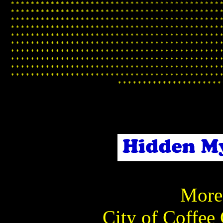
*
*
*
*
*
*
*
*
*
*
*
*
*
*
*
*
*
*
*
*
*
*
*
*
*
*
*
*
*
*
*
*
*
*
*
*
*
*
*
*
*
*
*
*
*
*
*
*
*
*
*
*
*
*
*
*
*
*
*
*
*
*
*
*
*
*
*
*
*
*
*
*
*
*
*
*
*
*
*
*
*
*
*
*
*
*
*
*
*
*
*
*
*
*
*
*
*
*
*
*
*
*
*
*
*
*
*
*
*
*
*
*
*
*
*
*
*
*
*
*
*
*
*
*
*
*
*
*
*
*
*
*
*
*
*
*
*
*
*
*
*
*
*
*
*
*
*
*
*
*
*
*
*
*
*
*
*
*
*
*
*
*
*
*
*
*
*
*
*
*
*
*
*
*
*
*
*
*
*
*
*
*
*
*
*
*
*
*
*
*
*
*
*
*
*
*
*
*
*
*
*
*
*
*
*
*
*
*
*
*
*
*
*
*
*
*
*
*
*
*
*
*
*
*
*
*
*
*
*
*
*
*
*
*
*
*
*
*
*
*
*
*
*
*
*
*
*
*
*
*
*
*
*
*
*
*
*
*
*
*
*
*
*
*
*
*
*
*
*
*
*
*
*
*
*
*
*
*
*
*
*
*
*
*
*
*
*
*
*
*
*
*
*
*
*
*
*
*
*
*
*
*
*
*
*
*
*
*
*
*
*
*
*
*
*
*
*
*
*
*
*
*
*
*
*
*
*
*
*
*
*
*
*
*
*
*
*
*
*
*
*
*
*
*
*
*
*
*
*
*
*
*
*
*
*
*
*
*
*
*
*
*
*
*
*
*
*
*
*
*
*
*
*
*
*
*
*
*
*
*
*
*
*
*
*
*
*
*
*
*
*
*
*
*
*
*
*
*
*
*
*
*
*
*
*
*
*
*
*
*
*
*
*
*
*
*
*
*
*
*
*
*
*
*
*
*
*
*
*
*
*
*
*
*
*
*
*
*
*
*
*
More 
City of Coffee 