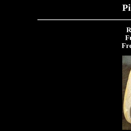
Pi
R
F
Fr