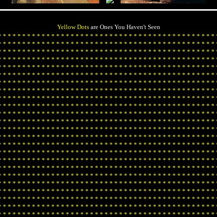
Yellow Dots
are Ones You Haven't Seen
*
*
*
*
*
*
*
*
*
*
*
*
*
*
*
*
*
*
*
*
*
*
*
*
*
*
*
*
*
*
*
*
*
*
*
*
*
*
*
*
*
*
*
*
*
*
*
*
*
*
*
*
*
*
*
*
*
*
*
*
*
*
*
*
*
*
*
*
*
*
*
*
*
*
*
*
*
*
*
*
*
*
*
*
*
*
*
*
*
*
*
*
*
*
*
*
*
*
*
*
*
*
*
*
*
*
*
*
*
*
*
*
*
*
*
*
*
*
*
*
*
*
*
*
*
*
*
*
*
*
*
*
*
*
*
*
*
*
*
*
*
*
*
*
*
*
*
*
*
*
*
*
*
*
*
*
*
*
*
*
*
*
*
*
*
*
*
*
*
*
*
*
*
*
*
*
*
*
*
*
*
*
*
*
*
*
*
*
*
*
*
*
*
*
*
*
*
*
*
*
*
*
*
*
*
*
*
*
*
*
*
*
*
*
*
*
*
*
*
*
*
*
*
*
*
*
*
*
*
*
*
*
*
*
*
*
*
*
*
*
*
*
*
*
*
*
*
*
*
*
*
*
*
*
*
*
*
*
*
*
*
*
*
*
*
*
*
*
*
*
*
*
*
*
*
*
*
*
*
*
*
*
*
*
*
*
*
*
*
*
*
*
*
*
*
*
*
*
*
*
*
*
*
*
*
*
*
*
*
*
*
*
*
*
*
*
*
*
*
*
*
*
*
*
*
*
*
*
*
*
*
*
*
*
*
*
*
*
*
*
*
*
*
*
*
*
*
*
*
*
*
*
*
*
*
*
*
*
*
*
*
*
*
*
*
*
*
*
*
*
*
*
*
*
*
*
*
*
*
*
*
*
*
*
*
*
*
*
*
*
*
*
*
*
*
*
*
*
*
*
*
*
*
*
*
*
*
*
*
*
*
*
*
*
*
*
*
*
*
*
*
*
*
*
*
*
*
*
*
*
*
*
*
*
*
*
*
*
*
*
*
*
*
*
*
*
*
*
*
*
*
*
*
*
*
*
*
*
*
*
*
*
*
*
*
*
*
*
*
*
*
*
*
*
*
*
*
*
*
*
*
*
*
*
*
*
*
*
*
*
*
*
*
*
*
*
*
*
*
*
*
*
*
*
*
*
*
*
*
*
*
*
*
*
*
*
*
*
*
*
*
*
*
*
*
*
*
*
*
*
*
*
*
*
*
*
*
*
*
*
*
*
*
*
*
*
*
*
*
*
*
*
*
*
*
*
*
*
*
*
*
*
*
*
*
*
*
*
*
*
*
*
*
*
*
*
*
*
*
*
*
*
*
*
*
*
*
*
*
*
*
*
*
*
*
*
*
*
*
*
*
*
*
*
*
*
*
*
*
*
*
*
*
*
*
*
*
*
*
*
*
*
*
*
*
*
*
*
*
*
*
*
*
*
*
*
*
*
*
*
*
*
*
*
*
*
*
*
*
*
*
*
*
*
*
*
*
*
*
*
*
*
*
*
*
*
*
*
*
*
*
*
*
*
*
*
*
*
*
*
*
*
*
*
*
*
*
*
*
*
*
*
*
*
*
*
*
*
*
*
*
*
*
*
*
*
*
*
*
*
*
*
*
*
*
*
*
*
*
*
*
*
*
*
*
*
*
*
*
*
*
*
*
*
*
*
*
*
*
*
*
*
*
*
*
*
*
*
*
*
*
*
*
*
*
*
*
*
*
*
*
*
*
*
*
*
*
*
*
*
*
*
*
*
*
*
*
*
*
*
*
*
*
*
*
*
*
*
*
*
*
*
*
*
*
*
*
*
*
*
*
*
*
*
*
*
*
*
*
*
*
*
*
*
*
*
*
*
*
*
*
*
*
*
*
*
*
*
*
*
*
*
*
*
*
*
*
*
*
*
*
*
*
*
*
*
*
*
*
*
*
*
*
*
*
*
*
*
*
*
*
*
*
*
*
*
*
*
*
*
*
*
*
*
*
*
*
*
*
*
*
*
*
*
*
*
*
*
*
*
*
*
*
*
*
*
*
*
*
*
*
*
*
*
*
*
*
*
*
*
*
*
*
*
*
*
*
*
*
*
*
*
*
*
*
*
*
*
*
*
*
*
*
*
*
*
*
*
*
*
*
*
*
*
*
*
*
*
*
*
*
*
*
*
*
*
*
*
*
*
*
*
*
*
*
*
*
*
*
*
*
*
*
*
*
*
*
*
*
*
*
*
*
*
*
*
*
*
*
*
*
*
*
*
*
*
*
*
*
*
*
*
*
*
*
*
*
*
*
*
*
*
*
*
*
*
*
*
*
*
*
*
*
*
*
*
*
*
*
*
*
*
*
*
*
*
*
*
*
*
*
*
*
*
*
*
*
*
*
*
*
*
*
*
*
*
*
*
*
*
*
*
*
*
*
*
*
*
*
*
*
*
*
*
*
*
*
*
*
*