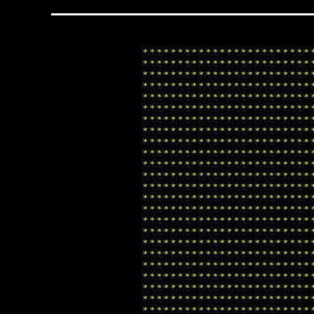
*
*
*
*
*
*
*
*
*
*
*
*
*
*
*
*
*
*
*
*
*
*
*
*
*
*
*
*
*
*
*
*
*
*
*
*
*
*
*
*
*
*
*
*
*
*
*
*
*
*
*
*
*
*
*
*
*
*
*
*
*
*
*
*
*
*
*
*
*
*
*
*
*
*
*
*
*
*
*
*
*
*
*
*
*
*
*
*
*
*
*
*
*
*
*
*
*
*
*
*
*
*
*
*
*
*
*
*
*
*
*
*
*
*
*
*
*
*
*
*
*
*
*
*
*
*
*
*
*
*
*
*
*
*
*
*
*
*
*
*
*
*
*
*
*
*
*
*
*
*
*
*
*
*
*
*
*
*
*
*
*
*
*
*
*
*
*
*
*
*
*
*
*
*
*
*
*
*
*
*
*
*
*
*
*
*
*
*
*
*
*
*
*
*
*
*
*
*
*
*
*
*
*
*
*
*
*
*
*
*
*
*
*
*
*
*
*
*
*
*
*
*
*
*
*
*
*
*
*
*
*
*
*
*
*
*
*
*
*
*
*
*
*
*
*
*
*
*
*
*
*
*
*
*
*
*
*
*
*
*
*
*
*
*
*
*
*
*
*
*
*
*
*
*
*
*
*
*
*
*
*
*
*
*
*
*
*
*
*
*
*
*
*
*
*
*
*
*
*
*
*
*
*
*
*
*
*
*
*
*
*
*
*
*
*
*
*
*
*
*
*
*
*
*
*
*
*
*
*
*
*
*
*
*
*
*
*
*
*
*
*
*
*
*
*
*
*
*
*
*
*
*
*
*
*
*
*
*
*
*
*
*
*
*
*
*
*
*
*
*
*
*
*
*
*
*
*
*
*
*
*
*
*
*
*
*
*
*
*
*
*
*
*
*
*
*
*
*
*
*
*
*
*
*
*
*
*
*
*
*
*
*
*
*
*
*
*
*
*
*
*
*
*
*
*
*
*
*
*
*
*
*
*
*
*
*
*
*
*
*
*
*
*
*
*
*
*
*
*
*
*
*
*
*
*
*
*
*
*
*
*
*
*
*
*
*
*
*
*
*
*
*
*
*
*
*
*
*
*
*
*
*
*
*
*
*
*
*
*
*
*
*
*
*
*
*
*
*
*
*
*
*
*
*
*
*
*
*
*
*
*
*
*
*
*
*
*
*
*
*
*
*
*
*
*
*
*
*
*
*
*
*
*
*
*
*
*
*
*
*
*
*
*
*
*
*
*
*
*
*
*
*
*
*
*
*
*
*
*
*
*
*
*
*
*
*
*
*
*
*
*
*
*
*
*
*