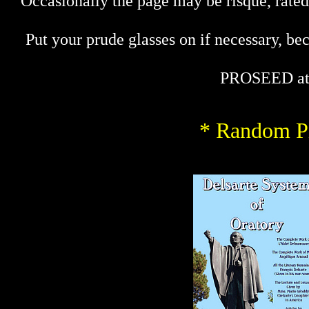
Occasionally the page may be risque, rated 
Put your prude glasses on if necessary, bec
PROSEED at
* Random Pi