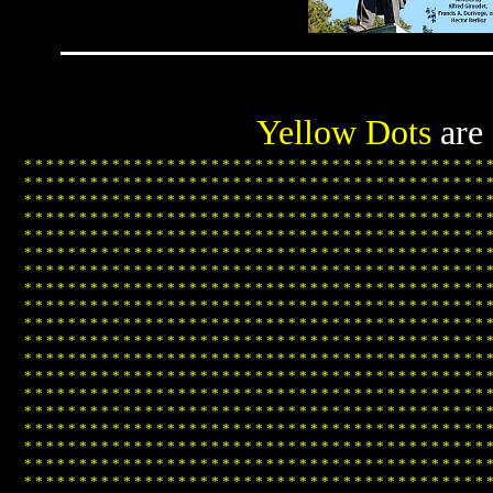
Yellow Dots
are
*
*
*
*
*
*
*
*
*
*
*
*
*
*
*
*
*
*
*
*
*
*
*
*
*
*
*
*
*
*
*
*
*
*
*
*
*
*
*
*
*
*
*
*
*
*
*
*
*
*
*
*
*
*
*
*
*
*
*
*
*
*
*
*
*
*
*
*
*
*
*
*
*
*
*
*
*
*
*
*
*
*
*
*
*
*
*
*
*
*
*
*
*
*
*
*
*
*
*
*
*
*
*
*
*
*
*
*
*
*
*
*
*
*
*
*
*
*
*
*
*
*
*
*
*
*
*
*
*
*
*
*
*
*
*
*
*
*
*
*
*
*
*
*
*
*
*
*
*
*
*
*
*
*
*
*
*
*
*
*
*
*
*
*
*
*
*
*
*
*
*
*
*
*
*
*
*
*
*
*
*
*
*
*
*
*
*
*
*
*
*
*
*
*
*
*
*
*
*
*
*
*
*
*
*
*
*
*
*
*
*
*
*
*
*
*
*
*
*
*
*
*
*
*
*
*
*
*
*
*
*
*
*
*
*
*
*
*
*
*
*
*
*
*
*
*
*
*
*
*
*
*
*
*
*
*
*
*
*
*
*
*
*
*
*
*
*
*
*
*
*
*
*
*
*
*
*
*
*
*
*
*
*
*
*
*
*
*
*
*
*
*
*
*
*
*
*
*
*
*
*
*
*
*
*
*
*
*
*
*
*
*
*
*
*
*
*
*
*
*
*
*
*
*
*
*
*
*
*
*
*
*
*
*
*
*
*
*
*
*
*
*
*
*
*
*
*
*
*
*
*
*
*
*
*
*
*
*
*
*
*
*
*
*
*
*
*
*
*
*
*
*
*
*
*
*
*
*
*
*
*
*
*
*
*
*
*
*
*
*
*
*
*
*
*
*
*
*
*
*
*
*
*
*
*
*
*
*
*
*
*
*
*
*
*
*
*
*
*
*
*
*
*
*
*
*
*
*
*
*
*
*
*
*
*
*
*
*
*
*
*
*
*
*
*
*
*
*
*
*
*
*
*
*
*
*
*
*
*
*
*
*
*
*
*
*
*
*
*
*
*
*
*
*
*
*
*
*
*
*
*
*
*
*
*
*
*
*
*
*
*
*
*
*
*
*
*
*
*
*
*
*
*
*
*
*
*
*
*
*
*
*
*
*
*
*
*
*
*
*
*
*
*
*
*
*
*
*
*
*
*
*
*
*
*
*
*
*
*
*
*
*
*
*
*
*
*
*
*
*
*
*
*
*
*
*
*
*
*
*
*
*
*
*
*
*
*
*
*
*
*
*
*
*
*
*
*
*
*
*
*
*
*
*
*
*
*
*
*
*
*
*
*
*
*
*
*
*
*
*
*
*
*
*
*
*
*
*
*
*
*
*
*
*
*
*
*
*
*
*
*
*
*
*
*
*
*
*
*
*
*
*
*
*
*
*
*
*
*
*
*
*
*
*
*
*
*
*
*
*
*
*
*
*
*
*
*
*
*
*
*
*
*
*
*
*
*
*
*
*
*
*
*
*
*
*
*
*
*
*
*
*
*
*
*
*
*
*
*
*
*
*
*
*
*
*
*
*
*
*
*
*
*
*
*
*
*
*
*
*
*
*
*
*
*
*
*
*
*
*
*
*
*
*
*
*
*
*
*
*
*
*
*
*
*
*
*
*
*
*
*
*
*
*
*
*
*
*
*
*
*
*
*
*
*
*
*
*
*
*
*
*
*
*
*
*
*
*
*
*
*
*
*
*
*
*
*
*
*
*
*
*
*
*
*
*
*
*
*
*
*
*
*
*
*
*
*
*