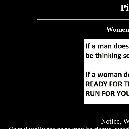
Pi
Women 
Notice, W