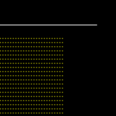
*
*
*
*
*
*
*
*
*
*
*
*
*
*
*
*
*
*
*
*
*
*
*
*
*
*
*
*
*
*
*
*
*
*
*
*
*
*
*
*
*
*
*
*
*
*
*
*
*
*
*
*
*
*
*
*
*
*
*
*
*
*
*
*
*
*
*
*
*
*
*
*
*
*
*
*
*
*
*
*
*
*
*
*
*
*
*
*
*
*
*
*
*
*
*
*
*
*
*
*
*
*
*
*
*
*
*
*
*
*
*
*
*
*
*
*
*
*
*
*
*
*
*
*
*
*
*
*
*
*
*
*
*
*
*
*
*
*
*
*
*
*
*
*
*
*
*
*
*
*
*
*
*
*
*
*
*
*
*
*
*
*
*
*
*
*
*
*
*
*
*
*
*
*
*
*
*
*
*
*
*
*
*
*
*
*
*
*
*
*
*
*
*
*
*
*
*
*
*
*
*
*
*
*
*
*
*
*
*
*
*
*
*
*
*
*
*
*
*
*
*
*
*
*
*
*
*
*
*
*
*
*
*
*
*
*
*
*
*
*
*
*
*
*
*
*
*
*
*
*
*
*
*
*
*
*
*
*
*
*
*
*
*
*
*
*
*
*
*
*
*
*
*
*
*
*
*
*
*
*
*
*
*
*
*
*
*
*
*
*
*
*
*
*
*
*
*
*
*
*
*
*
*
*
*
*
*
*
*
*
*
*
*
*
*
*
*
*
*
*
*
*
*
*
*
*
*
*
*
*
*
*
*
*
*
*
*
*
*
*
*
*
*
*
*
*
*
*
*
*
*
*
*
*
*
*
*
*
*
*
*
*
*
*
*
*
*
*
*
*
*
*
*
*
*
*
*
*
*
*
*
*
*
*
*
*
*
*
*
*
*
*
*
*
*
*
*
*
*
*
*
*
*
*
*
*
*
*
*
*
*
*
*
*
*
*
*
*
*
*
*
*
*
*
*
*
*
*
*
*
*
*
*
*
*
*
*
*
*
*
*
*
*
*
*
*
*
*
*
*
*
*
*
*
*
*
*
*
*
*
*
*
*
*
*
*
*
*
*
*
*
*
*
*
*