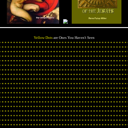
Yellow Dots
are Ones You Haven't Seen
*
*
*
*
*
*
*
*
*
*
*
*
*
*
*
*
*
*
*
*
*
*
*
*
*
*
*
*
*
*
*
*
*
*
*
*
*
*
*
*
*
*
*
*
*
*
*
*
*
*
*
*
*
*
*
*
*
*
*
*
*
*
*
*
*
*
*
*
*
*
*
*
*
*
*
*
*
*
*
*
*
*
*
*
*
*
*
*
*
*
*
*
*
*
*
*
*
*
*
*
*
*
*
*
*
*
*
*
*
*
*
*
*
*
*
*
*
*
*
*
*
*
*
*
*
*
*
*
*
*
*
*
*
*
*
*
*
*
*
*
*
*
*
*
*
*
*
*
*
*
*
*
*
*
*
*
*
*
*
*
*
*
*
*
*
*
*
*
*
*
*
*
*
*
*
*
*
*
*
*
*
*
*
*
*
*
*
*
*
*
*
*
*
*
*
*
*
*
*
*
*
*
*
*
*
*
*
*
*
*
*
*
*
*
*
*
*
*
*
*
*
*
*
*
*
*
*
*
*
*
*
*
*
*
*
*
*
*
*
*
*
*
*
*
*
*
*
*
*
*
*
*
*
*
*
*
*
*
*
*
*
*
*
*
*
*
*
*
*
*
*
*
*
*
*
*
*
*
*
*
*
*
*
*
*
*
*
*
*
*
*
*
*
*
*
*
*
*
*
*
*
*
*
*
*
*
*
*
*
*
*
*
*
*
*
*
*
*
*
*
*
*
*
*
*
*
*
*
*
*
*
*
*
*
*
*
*
*
*
*
*
*
*
*
*
*
*
*
*
*
*
*
*
*
*
*
*
*
*
*
*
*
*
*
*
*
*
*
*
*
*
*
*
*
*
*
*
*
*
*
*
*
*
*
*
*
*
*
*
*
*
*
*
*
*
*
*
*
*
*
*
*
*
*
*
*
*
*
*
*
*
*
*
*
*
*
*
*
*
*
*
*
*
*
*
*
*
*
*
*
*
*
*
*
*
*
*
*
*
*
*
*
*
*
*
*
*
*
*
*
*
*
*
*
*
*
*
*
*
*
*
*
*
*
*
*
*
*
*
*
*
*
*
*
*
*
*
*
*
*
*
*
*
*
*
*
*
*
*
*
*
*
*
*
*
*
*
*
*
*
*
*
*
*
*
*
*
*
*
*
*
*
*
*
*
*
*
*
*
*
*
*
*
*
*
*
*
*
*
*
*
*
*
*
*
*
*
*
*
*
*
*
*
*
*
*
*
*
*
*
*
*
*
*
*
*
*
*
*
*
*
*
*
*
*
*
*
*
*
*
*
*
*
*
*
*
*
*
*
*
*
*
*
*
*
*
*
*
*
*
*
*
*
*
*
*
*
*
*
*
*
*
*
*
*
*
*
*
*
*
*
*
*
*
*
*
*
*
*
*
*
*
*
*
*
*
*
*
*
*
*
*
*
*
*
*
*
*
*
*
*
*
*
*
*
*
*
*
*
*
*
*
*
*
*
*
*
*
*
*
*
*
*
*
*
*
*
*
*
*
*
*
*
*
*
*
*
*
*
*
*
*
*
*
*
*
*
*
*
*
*
*
*
*
*
*
*
*
*
*
*
*
*
*
*
*
*
*
*
*
*
*
*
*
*
*
*
*
*
*
*
*
*
*
*
*
*
*
*
*
*
*
*
*
*
*
*
*
*
*
*
*
*
*
*
*
*
*
*
*
*
*
*
*
*
*
*
*
*
*
*
*
*
*
*
*
*
*
*
*
*
*
*
*
*
*
*
*
*
*
*
*
*
*
*
*
*
*
*
*
*
*
*
*
*
*
*
*
*
*
*
*
*
*
*
*
*
*
*
*
*
*
*
*
*
*
*
*
*
*
*
*
*
*
*
*
*
*
*
*
*
*
*
*
*
*
*
*
*
*
*
*
*
*
*
*
*
*
*
*
*
*
*
*
*