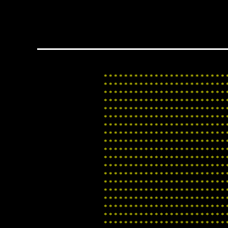
*
*
*
*
*
*
*
*
*
*
*
*
*
*
*
*
*
*
*
*
*
*
*
*
*
*
*
*
*
*
*
*
*
*
*
*
*
*
*
*
*
*
*
*
*
*
*
*
*
*
*
*
*
*
*
*
*
*
*
*
*
*
*
*
*
*
*
*
*
*
*
*
*
*
*
*
*
*
*
*
*
*
*
*
*
*
*
*
*
*
*
*
*
*
*
*
*
*
*
*
*
*
*
*
*
*
*
*
*
*
*
*
*
*
*
*
*
*
*
*
*
*
*
*
*
*
*
*
*
*
*
*
*
*
*
*
*
*
*
*
*
*
*
*
*
*
*
*
*
*
*
*
*
*
*
*
*
*
*
*
*
*
*
*
*
*
*
*
*
*
*
*
*
*
*
*
*
*
*
*
*
*
*
*
*
*
*
*
*
*
*
*
*
*
*
*
*
*
*
*
*
*
*
*
*
*
*
*
*
*
*
*
*
*
*
*
*
*
*
*
*
*
*
*
*
*
*
*
*
*
*
*
*
*
*
*
*
*
*
*
*
*
*
*
*
*
*
*
*
*
*
*
*
*
*
*
*
*
*
*
*
*
*
*
*
*
*
*
*
*
*
*
*
*
*
*
*
*
*
*
*
*
*
*
*
*
*
*
*
*
*
*
*
*
*
*
*
*
*
*
*
*
*
*
*
*
*
*
*
*
*
*
*
*
*
*
*
*
*
*
*
*
*
*
*
*
*
*
*
*
*
*
*
*
*
*
*
*
*
*
*
*
*
*
*
*
*
*
*
*
*
*
*
*
*
*
*
*
*
*
*
*
*
*
*
*
*
*
*
*
*
*
*
*
*
*
*
*
*
*
*
*
*
*
*
*
*
*
*
*
*
*
*
*
*
*
*
*
*
*
*
*
*
*
*
*
*
*
*
*
*
*
*
*
*
*
*
*
*
*
*
*
*
*
*
*
*
*
*
*
*
*
*
*
*
*
*
*
*
*
*
*
*
*
*
*
*
*
*
*
*
*
*
*
*
*