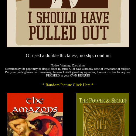
Or used a double thickness, no slip, condum
Notice, Warning, Disclaimer
Occasionally the page may be risque, rated R, rated X, or have a healthy dose of irreverance of religion.
Put your prude glasses on if necessary, because I don't guard my opinions, likes or dislikes for anyone.
PROSEED at your OWN RISQUE!
* Random Picture Click Here *