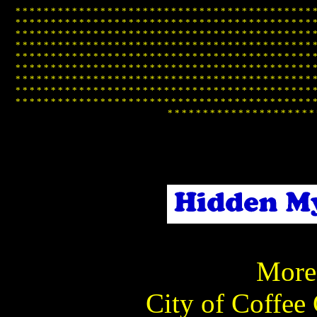
*
*
*
*
*
*
*
*
*
*
*
*
*
*
*
*
*
*
*
*
*
*
*
*
*
*
*
*
*
*
*
*
*
*
*
*
*
*
*
*
*
*
*
*
*
*
*
*
*
*
*
*
*
*
*
*
*
*
*
*
*
*
*
*
*
*
*
*
*
*
*
*
*
*
*
*
*
*
*
*
*
*
*
*
*
*
*
*
*
*
*
*
*
*
*
*
*
*
*
*
*
*
*
*
*
*
*
*
*
*
*
*
*
*
*
*
*
*
*
*
*
*
*
*
*
*
*
*
*
*
*
*
*
*
*
*
*
*
*
*
*
*
*
*
*
*
*
*
*
*
*
*
*
*
*
*
*
*
*
*
*
*
*
*
*
*
*
*
*
*
*
*
*
*
*
*
*
*
*
*
*
*
*
*
*
*
*
*
*
*
*
*
*
*
*
*
*
*
*
*
*
*
*
*
*
*
*
*
*
*
*
*
*
*
*
*
*
*
*
*
*
*
*
*
*
*
*
*
*
*
*
*
*
*
*
*
*
*
*
*
*
*
*
*
*
*
*
*
*
*
*
*
*
*
*
*
*
*
*
*
*
*
*
*
*
*
*
*
*
*
*
*
*
*
*
*
*
*
*
*
*
*
*
*
*
*
*
*
*
*
*
*
*
*
*
*
*
*
*
*
*
*
*
*
*
*
*
*
*
*
*
*
*
*
*
*
*
*
*
*
*
*
*
*
*
*
*
*
*
*
*
*
*
*
*
*
*
*
*
*
*
*
*
*
*
*
*
*
*
*
*
*
*
*
*
*
*
*
*
*
*
*
*
*
*
*
*
*
*
*
*
*
*
*
*
*
*
*
*
*
*
*
*
*
*
*
*
*
*
*
*
*
*
*
*
*
*
*
*
More 
City of Coffee 