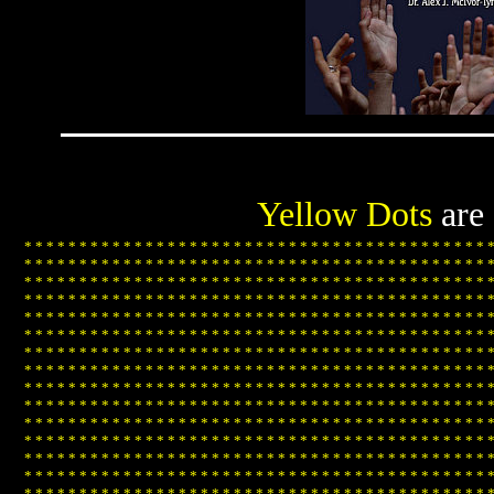
Yellow Dots
are
*
*
*
*
*
*
*
*
*
*
*
*
*
*
*
*
*
*
*
*
*
*
*
*
*
*
*
*
*
*
*
*
*
*
*
*
*
*
*
*
*
*
*
*
*
*
*
*
*
*
*
*
*
*
*
*
*
*
*
*
*
*
*
*
*
*
*
*
*
*
*
*
*
*
*
*
*
*
*
*
*
*
*
*
*
*
*
*
*
*
*
*
*
*
*
*
*
*
*
*
*
*
*
*
*
*
*
*
*
*
*
*
*
*
*
*
*
*
*
*
*
*
*
*
*
*
*
*
*
*
*
*
*
*
*
*
*
*
*
*
*
*
*
*
*
*
*
*
*
*
*
*
*
*
*
*
*
*
*
*
*
*
*
*
*
*
*
*
*
*
*
*
*
*
*
*
*
*
*
*
*
*
*
*
*
*
*
*
*
*
*
*
*
*
*
*
*
*
*
*
*
*
*
*
*
*
*
*
*
*
*
*
*
*
*
*
*
*
*
*
*
*
*
*
*
*
*
*
*
*
*
*
*
*
*
*
*
*
*
*
*
*
*
*
*
*
*
*
*
*
*
*
*
*
*
*
*
*
*
*
*
*
*
*
*
*
*
*
*
*
*
*
*
*
*
*
*
*
*
*
*
*
*
*
*
*
*
*
*
*
*
*
*
*
*
*
*
*
*
*
*
*
*
*
*
*
*
*
*
*
*
*
*
*
*
*
*
*
*
*
*
*
*
*
*
*
*
*
*
*
*
*
*
*
*
*
*
*
*
*
*
*
*
*
*
*
*
*
*
*
*
*
*
*
*
*
*
*
*
*
*
*
*
*
*
*
*
*
*
*
*
*
*
*
*
*
*
*
*
*
*
*
*
*
*
*
*
*
*
*
*
*
*
*
*
*
*
*
*
*
*
*
*
*
*
*
*
*
*
*
*
*
*
*
*
*
*
*
*
*
*
*
*
*
*
*
*
*
*
*
*
*
*
*
*
*
*
*
*
*
*
*
*
*
*
*
*
*
*
*
*
*
*
*
*
*
*
*
*
*
*
*
*
*
*
*
*
*
*
*
*
*
*
*
*
*
*
*
*
*
*
*
*
*
*
*
*
*
*
*
*
*
*
*
*
*
*
*
*
*
*
*
*
*
*
*
*
*
*
*
*
*
*
*
*
*
*
*
*
*
*
*
*
*
*
*
*
*
*
*
*
*
*
*
*
*
*
*
*
*
*
*
*
*
*
*
*
*
*
*
*
*
*
*
*
*
*
*
*
*
*
*
*
*
*
*
*
*
*
*
*
*
*
*
*
*
*
*
*
*
*
*
*
*
*
*
*
*
*
*
*
*
*
*
*
*
*
*
*
*
*
*
*
*
*
*
*
*
*
*
*
*
*
*
*
*
*
*
*
*
*
*
*
*
*
*
*
*
*
*