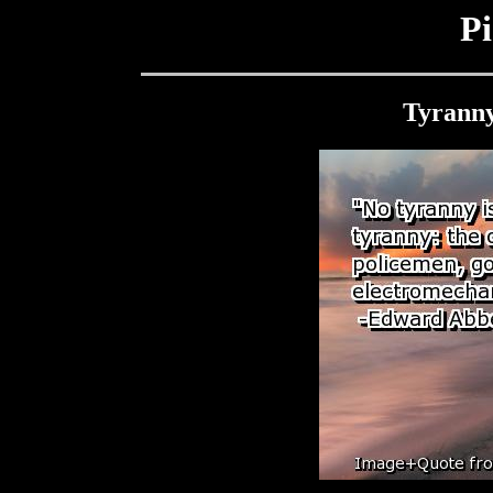
Pi
Tyranny