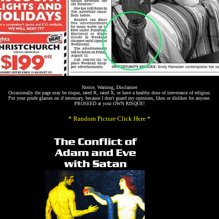
Notice, Warning, Disclaimer
Occasionally the page may be risque, rated R, rated X, or have a healthy dose of irreverance of religion.
Put your prude glasses on if necessary, because I don't guard my opinions, likes or dislikes for anyone.
PROSEED at your OWN RISQUE!
* Random Picture Click Here *