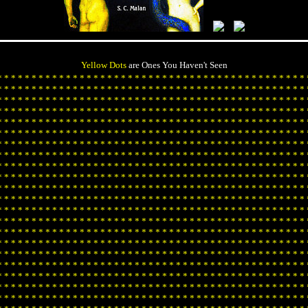
Yellow Dots
are Ones You Haven't Seen
*
*
*
*
*
*
*
*
*
*
*
*
*
*
*
*
*
*
*
*
*
*
*
*
*
*
*
*
*
*
*
*
*
*
*
*
*
*
*
*
*
*
*
*
*
*
*
*
*
*
*
*
*
*
*
*
*
*
*
*
*
*
*
*
*
*
*
*
*
*
*
*
*
*
*
*
*
*
*
*
*
*
*
*
*
*
*
*
*
*
*
*
*
*
*
*
*
*
*
*
*
*
*
*
*
*
*
*
*
*
*
*
*
*
*
*
*
*
*
*
*
*
*
*
*
*
*
*
*
*
*
*
*
*
*
*
*
*
*
*
*
*
*
*
*
*
*
*
*
*
*
*
*
*
*
*
*
*
*
*
*
*
*
*
*
*
*
*
*
*
*
*
*
*
*
*
*
*
*
*
*
*
*
*
*
*
*
*
*
*
*
*
*
*
*
*
*
*
*
*
*
*
*
*
*
*
*
*
*
*
*
*
*
*
*
*
*
*
*
*
*
*
*
*
*
*
*
*
*
*
*
*
*
*
*
*
*
*
*
*
*
*
*
*
*
*
*
*
*
*
*
*
*
*
*
*
*
*
*
*
*
*
*
*
*
*
*
*
*
*
*
*
*
*
*
*
*
*
*
*
*
*
*
*
*
*
*
*
*
*
*
*
*
*
*
*
*
*
*
*
*
*
*
*
*
*
*
*
*
*
*
*
*
*
*
*
*
*
*
*
*
*
*
*
*
*
*
*
*
*
*
*
*
*
*
*
*
*
*
*
*
*
*
*
*
*
*
*
*
*
*
*
*
*
*
*
*
*
*
*
*
*
*
*
*
*
*
*
*
*
*
*
*
*
*
*
*
*
*
*
*
*
*
*
*
*
*
*
*
*
*
*
*
*
*
*
*
*
*
*
*
*
*
*
*
*
*
*
*
*
*
*
*
*
*
*
*
*
*
*
*
*
*
*
*
*
*
*
*
*
*
*
*
*
*
*
*
*
*
*
*
*
*
*
*
*
*
*
*
*
*
*
*
*
*
*
*
*
*
*
*
*
*
*
*
*
*
*
*
*
*
*
*
*
*
*
*
*
*
*
*
*
*
*
*
*
*
*
*
*
*
*
*
*
*
*
*
*
*
*
*
*
*
*
*
*
*
*
*
*
*
*
*
*
*
*
*
*
*
*
*
*
*
*
*
*
*
*
*
*
*
*
*
*
*
*
*
*
*
*
*
*
*
*
*
*
*
*
*
*
*
*
*
*
*
*
*
*
*
*
*
*
*
*
*
*
*
*
*
*
*
*
*
*
*
*
*
*
*
*
*
*
*
*
*
*
*
*
*
*
*
*
*
*
*
*
*
*
*
*
*
*
*
*
*
*
*
*
*
*
*
*
*
*
*
*
*
*
*
*
*
*
*
*
*
*
*
*
*
*
*
*
*
*
*
*
*
*
*
*
*
*
*
*
*
*
*
*
*
*
*
*
*
*
*
*
*
*
*
*
*
*
*
*
*
*
*
*
*
*
*
*
*
*
*
*
*
*
*
*
*
*
*
*
*
*
*
*
*
*
*
*
*
*
*
*
*
*
*
*
*
*
*
*
*
*
*
*
*
*
*
*
*
*
*
*
*
*
*
*
*
*
*
*
*
*
*
*
*
*
*
*
*
*
*
*
*
*
*
*
*
*
*
*
*
*
*
*
*
*
*
*
*
*
*
*
*
*
*
*
*
*
*
*
*
*
*
*
*
*
*
*
*
*
*
*
*
*
*
*
*
*
*
*
*
*
*
*
*
*
*
*
*
*
*
*
*
*
*
*
*
*
*
*
*
*
*
*
*
*
*
*
*
*
*
*
*
*
*
*
*
*
*
*
*
*
*
*
*
*
*
*
*
*
*
*
*
*
*
*
*
*
*
*
*
*
*
*
*
*
*
*
*
*
*
*
*
*
*
*
*
*
*
*
*
*
*
*
*
*
*
*
*
*
*
*
*
*
*
*
*
*
*
*
*
*
*
*
*
*
*
*
*
*
*
*
*
*
*
*
*
*
*
*
*
*
*
*
*
*
*
*
*
*
*
*
*
*
*
*
*
*
*
*
*
*
*
*
*
*
*
*
*
*
*
*
*
*
*
*
*
*
*
*
*