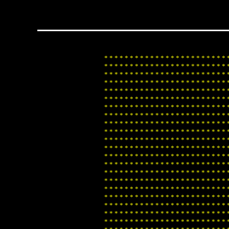
*
*
*
*
*
*
*
*
*
*
*
*
*
*
*
*
*
*
*
*
*
*
*
*
*
*
*
*
*
*
*
*
*
*
*
*
*
*
*
*
*
*
*
*
*
*
*
*
*
*
*
*
*
*
*
*
*
*
*
*
*
*
*
*
*
*
*
*
*
*
*
*
*
*
*
*
*
*
*
*
*
*
*
*
*
*
*
*
*
*
*
*
*
*
*
*
*
*
*
*
*
*
*
*
*
*
*
*
*
*
*
*
*
*
*
*
*
*
*
*
*
*
*
*
*
*
*
*
*
*
*
*
*
*
*
*
*
*
*
*
*
*
*
*
*
*
*
*
*
*
*
*
*
*
*
*
*
*
*
*
*
*
*
*
*
*
*
*
*
*
*
*
*
*
*
*
*
*
*
*
*
*
*
*
*
*
*
*
*
*
*
*
*
*
*
*
*
*
*
*
*
*
*
*
*
*
*
*
*
*
*
*
*
*
*
*
*
*
*
*
*
*
*
*
*
*
*
*
*
*
*
*
*
*
*
*
*
*
*
*
*
*
*
*
*
*
*
*
*
*
*
*
*
*
*
*
*
*
*
*
*
*
*
*
*
*
*
*
*
*
*
*
*
*
*
*
*
*
*
*
*
*
*
*
*
*
*
*
*
*
*
*
*
*
*
*
*
*
*
*
*
*
*
*
*
*
*
*
*
*
*
*
*
*
*
*
*
*
*
*
*
*
*
*
*
*
*
*
*
*
*
*
*
*
*
*
*
*
*
*
*
*
*
*
*
*
*
*
*
*
*
*
*
*
*
*
*
*
*
*
*
*
*
*
*
*
*
*
*
*
*
*
*
*
*
*
*
*
*
*
*
*
*
*
*
*
*
*
*
*
*
*
*
*
*
*
*
*
*
*
*
*
*
*
*
*
*
*
*
*
*
*
*
*
*
*
*
*
*
*
*
*
*
*
*
*
*
*
*
*
*
*
*
*
*
*
*
*
*
*
*
*
*
*
*
*
*
*
*
*
*
*
*
*
*
*
*
*
*
*
*
*
*
*
*
*
*
*
*
*
*
*
*
*
*
*
*
*
*
*
*
*
*
*
*
*
*
*
*
*
*
*
*
*
*
*
*
*
*
*
*
*
*
*