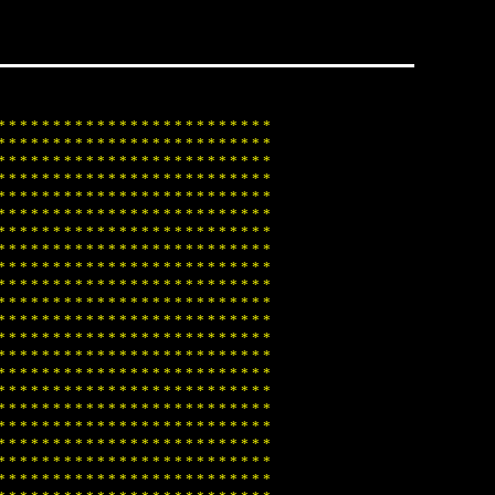
*
*
*
*
*
*
*
*
*
*
*
*
*
*
*
*
*
*
*
*
*
*
*
*
*
*
*
*
*
*
*
*
*
*
*
*
*
*
*
*
*
*
*
*
*
*
*
*
*
*
*
*
*
*
*
*
*
*
*
*
*
*
*
*
*
*
*
*
*
*
*
*
*
*
*
*
*
*
*
*
*
*
*
*
*
*
*
*
*
*
*
*
*
*
*
*
*
*
*
*
*
*
*
*
*
*
*
*
*
*
*
*
*
*
*
*
*
*
*
*
*
*
*
*
*
*
*
*
*
*
*
*
*
*
*
*
*
*
*
*
*
*
*
*
*
*
*
*
*
*
*
*
*
*
*
*
*
*
*
*
*
*
*
*
*
*
*
*
*
*
*
*
*
*
*
*
*
*
*
*
*
*
*
*
*
*
*
*
*
*
*
*
*
*
*
*
*
*
*
*
*
*
*
*
*
*
*
*
*
*
*
*
*
*
*
*
*
*
*
*
*
*
*
*
*
*
*
*
*
*
*
*
*
*
*
*
*
*
*
*
*
*
*
*
*
*
*
*
*
*
*
*
*
*
*
*
*
*
*
*
*
*
*
*
*
*
*
*
*
*
*
*
*
*
*
*
*
*
*
*
*
*
*
*
*
*
*
*
*
*
*
*
*
*
*
*
*
*
*
*
*
*
*
*
*
*
*
*
*
*
*
*
*
*
*
*
*
*
*
*
*
*
*
*
*
*
*
*
*
*
*
*
*
*
*
*
*
*
*
*
*
*
*
*
*
*
*
*
*
*
*
*
*
*
*
*
*
*
*
*
*
*
*
*
*
*
*
*
*
*
*
*
*
*
*
*
*
*
*
*
*
*
*
*
*
*
*
*
*
*
*
*
*
*
*
*
*
*
*
*
*
*
*
*
*
*
*
*
*
*
*
*
*
*
*
*
*
*
*
*
*
*
*
*
*
*
*
*
*
*
*
*
*
*
*
*
*
*
*
*
*
*
*
*
*
*
*
*
*
*
*
*
*
*
*
*
*
*
*
*
*
*
*
*
*
*
*
*
*
*
*
*
*
*
*
*
*
*
*
*
*
*
*
*
*
*
*
*
*
*
*
*
*
*
*
*
*
*
*
*
*
*
*
*
*
*
*
*
*
*
*
*
*
*
*
*
*
*
*
*
*
*
*
*
*