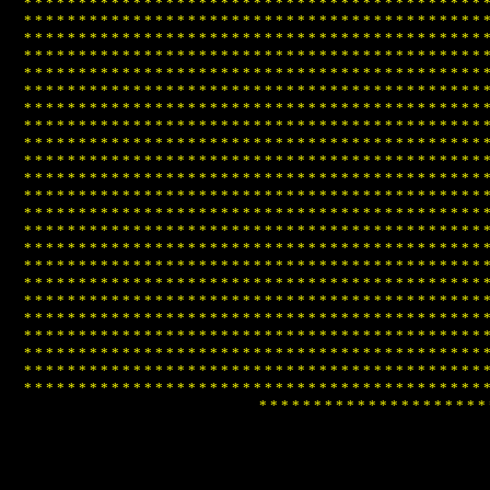
*
*
*
*
*
*
*
*
*
*
*
*
*
*
*
*
*
*
*
*
*
*
*
*
*
*
*
*
*
*
*
*
*
*
*
*
*
*
*
*
*
*
*
*
*
*
*
*
*
*
*
*
*
*
*
*
*
*
*
*
*
*
*
*
*
*
*
*
*
*
*
*
*
*
*
*
*
*
*
*
*
*
*
*
*
*
*
*
*
*
*
*
*
*
*
*
*
*
*
*
*
*
*
*
*
*
*
*
*
*
*
*
*
*
*
*
*
*
*
*
*
*
*
*
*
*
*
*
*
*
*
*
*
*
*
*
*
*
*
*
*
*
*
*
*
*
*
*
*
*
*
*
*
*
*
*
*
*
*
*
*
*
*
*
*
*
*
*
*
*
*
*
*
*
*
*
*
*
*
*
*
*
*
*
*
*
*
*
*
*
*
*
*
*
*
*
*
*
*
*
*
*
*
*
*
*
*
*
*
*
*
*
*
*
*
*
*
*
*
*
*
*
*
*
*
*
*
*
*
*
*
*
*
*
*
*
*
*
*
*
*
*
*
*
*
*
*
*
*
*
*
*
*
*
*
*
*
*
*
*
*
*
*
*
*
*
*
*
*
*
*
*
*
*
*
*
*
*
*
*
*
*
*
*
*
*
*
*
*
*
*
*
*
*
*
*
*
*
*
*
*
*
*
*
*
*
*
*
*
*
*
*
*
*
*
*
*
*
*
*
*
*
*
*
*
*
*
*
*
*
*
*
*
*
*
*
*
*
*
*
*
*
*
*
*
*
*
*
*
*
*
*
*
*
*
*
*
*
*
*
*
*
*
*
*
*
*
*
*
*
*
*
*
*
*
*
*
*
*
*
*
*
*
*
*
*
*
*
*
*
*
*
*
*
*
*
*
*
*
*
*
*
*
*
*
*
*
*
*
*
*
*
*
*
*
*
*
*
*
*
*
*
*
*
*
*
*
*
*
*
*
*
*
*
*
*
*
*
*
*
*
*
*
*
*
*
*
*
*
*
*
*
*
*
*
*
*
*
*
*
*
*
*
*
*
*
*
*
*
*
*
*
*
*
*
*
*
*
*
*
*
*
*
*
*
*
*
*
*
*
*
*
*
*
*
*
*
*
*
*
*
*
*
*
*
*
*
*
*
*
*
*
*
*
*
*
*
*
*
*
*
*
*
*
*
*
*
*
*
*
*
*
*
*
*
*
*
*
*
*
*
*
*
*
*
*
*
*
*
*
*
*
*
*
*
*
*
*
*
*
*
*
*
*
*
*
*
*
*
*
*
*
*
*
*
*
*
*
*
*
*
*
*
*
*
*
*
*
*
*
*
*
*
*
*
*
*
*
*
*
*
*
*
*
*
*
*
*
*
*
*
*
*
*
*
*
*
*
*
*
*
*
*
*
*
*
*
*
*
*
*
*
*
*
*
*
*
*
*
*
*
*
*
*
*
*
*
*
*
*
*
*
*
*
*
*
*
*
*
*
*
*
*
*
*
*
*
*
*
*
*
*
*
*
*
*
*
*
*
*
*
*
*
*
*
*
*
*
*
*
*
*
*
*
*
*
*
*
*
*
*
*
*
*
*
*
*
*
*
*
*
*
*
*
*
*
*
*
*
*
*
*
*
*
*
*
*
*
*
*
*
*
*
*
*
*
*
*
*
*
*
*
*
*
*
*
*
*
*
*
*
*
*
*
*
*
*
*
*
*
*
*
*
*
*
*
*
*
*
*
*
*
*
*
*
*
*
*
*
*
*
*
*
*
*
*
*
*
*
*
*
*
*
*
*
*
*
*
*
*
*
*
*
*
*
*
*
*
*
*
*
*
*
*
*
*
*
*
*
*
*
*
*
*
*
*
*
*
*
*
*
*
*
*
*
*
*
*
*
*
*
*
*
*
*
*
*
*
*
*
*
*
*
*
*
*
*
*
*
*
*
*
*
*
*
*
*
*
*
*
*
*
*
*
*
*
*
*
*
*
*
*
*
*
*
*
*
*
*
*
*
*
*
*
*
*
*
*
*
*
*
*
*
*
*
*
*
*
*
*
*
*
*
*
*
*
*
*
*
*
*
*
*
*
*
*
*
*
*
*
*
*
*
*
*
*
*
*
*
*
*
*
*
*
*
*
*
*
*
*
*
*
*
*
*
*
*
*
*
*
*
*
*
*
*
*
*
*
*
*
*
*
*
*
*
*
*
*
*
*
*
*
*
*
*
*
*