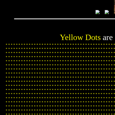
Yellow Dots
are
*
*
*
*
*
*
*
*
*
*
*
*
*
*
*
*
*
*
*
*
*
*
*
*
*
*
*
*
*
*
*
*
*
*
*
*
*
*
*
*
*
*
*
*
*
*
*
*
*
*
*
*
*
*
*
*
*
*
*
*
*
*
*
*
*
*
*
*
*
*
*
*
*
*
*
*
*
*
*
*
*
*
*
*
*
*
*
*
*
*
*
*
*
*
*
*
*
*
*
*
*
*
*
*
*
*
*
*
*
*
*
*
*
*
*
*
*
*
*
*
*
*
*
*
*
*
*
*
*
*
*
*
*
*
*
*
*
*
*
*
*
*
*
*
*
*
*
*
*
*
*
*
*
*
*
*
*
*
*
*
*
*
*
*
*
*
*
*
*
*
*
*
*
*
*
*
*
*
*
*
*
*
*
*
*
*
*
*
*
*
*
*
*
*
*
*
*
*
*
*
*
*
*
*
*
*
*
*
*
*
*
*
*
*
*
*
*
*
*
*
*
*
*
*
*
*
*
*
*
*
*
*
*
*
*
*
*
*
*
*
*
*
*
*
*
*
*
*
*
*
*
*
*
*
*
*
*
*
*
*
*
*
*
*
*
*
*
*
*
*
*
*
*
*
*
*
*
*
*
*
*
*
*
*
*
*
*
*
*
*
*
*
*
*
*
*
*
*
*
*
*
*
*
*
*
*
*
*
*
*
*
*
*
*
*
*
*
*
*
*
*
*
*
*
*
*
*
*
*
*
*
*
*
*
*
*
*
*
*
*
*
*
*
*
*
*
*
*
*
*
*
*
*
*
*
*
*
*
*
*
*
*
*
*
*
*
*
*
*
*
*
*
*
*
*
*
*
*
*
*
*
*
*
*
*
*
*
*
*
*
*
*
*
*
*
*
*
*
*
*
*
*
*
*
*
*
*
*
*
*
*
*
*
*
*
*
*
*
*
*
*
*
*
*
*
*
*
*
*
*
*
*
*
*
*
*
*
*
*
*
*
*
*
*
*
*
*
*
*
*
*
*
*
*
*
*
*
*
*
*
*
*
*
*
*
*
*
*
*
*
*
*
*
*
*
*
*
*
*
*
*
*
*
*
*
*
*
*
*
*
*
*
*
*
*
*
*
*
*
*
*
*
*
*
*
*
*
*
*
*
*
*
*
*
*
*
*
*
*
*
*
*
*
*
*
*
*
*
*
*
*
*
*
*
*
*
*
*
*
*
*
*
*
*
*
*
*
*
*
*
*
*
*
*
*
*
*
*
*
*
*
*
*
*
*
*
*
*
*
*
*
*
*
*
*
*
*
*
*
*
*
*
*
*
*
*
*
*
*
*
*
*
*
*
*
*
*
*
*
*
*
*
*
*
*
*
*
*
*
*
*
*
*
*
*
*
*
*
*
*
*
*
*
*
*
*
*
*
*
*
*
*
*
*
*
*
*
*
*
*
*
*
*
*
*
*
*
*
*
*
*
*
*
*
*
*
*
*
*
*
*
*
*
*
*
*
*
*
*
*
*
*
*
*
*
*
*
*
*
*
*
*
*
*
*
*
*
*
*
*
*
*
*
*
*
*
*
*
*
*
*
*
*
*
*
*
*
*
*
*
*
*
*
*
*
*
*
*
*
*
*
*
*
*
*
*
*
*
*
*
*
*
*
*
*
*
*
*
*
*
*
*
*
*
*
*
*
*
*
*
*
*
*
*
*
*