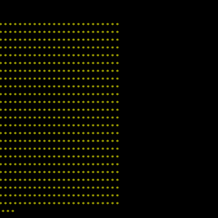
*
*
*
*
*
*
*
*
*
*
*
*
*
*
*
*
*
*
*
*
*
*
*
*
*
*
*
*
*
*
*
*
*
*
*
*
*
*
*
*
*
*
*
*
*
*
*
*
*
*
*
*
*
*
*
*
*
*
*
*
*
*
*
*
*
*
*
*
*
*
*
*
*
*
*
*
*
*
*
*
*
*
*
*
*
*
*
*
*
*
*
*
*
*
*
*
*
*
*
*
*
*
*
*
*
*
*
*
*
*
*
*
*
*
*
*
*
*
*
*
*
*
*
*
*
*
*
*
*
*
*
*
*
*
*
*
*
*
*
*
*
*
*
*
*
*
*
*
*
*
*
*
*
*
*
*
*
*
*
*
*
*
*
*
*
*
*
*
*
*
*
*
*
*
*
*
*
*
*
*
*
*
*
*
*
*
*
*
*
*
*
*
*
*
*
*
*
*
*
*
*
*
*
*
*
*
*
*
*
*
*
*
*
*
*
*
*
*
*
*
*
*
*
*
*
*
*
*
*
*
*
*
*
*
*
*
*
*
*
*
*
*
*
*
*
*
*
*
*
*
*
*
*
*
*
*
*
*
*
*
*
*
*
*
*
*
*
*
*
*
*
*
*
*
*
*
*
*
*
*
*
*
*
*
*
*
*
*
*
*
*
*
*
*
*
*
*
*
*
*
*
*
*
*
*
*
*
*
*
*
*
*
*
*
*
*
*
*
*
*
*
*
*
*
*
*
*
*
*
*
*
*
*
*
*
*
*
*
*
*
*
*
*
*
*
*
*
*
*
*
*
*
*
*
*
*
*
*
*
*
*
*
*
*
*
*
*
*
*
*
*
*
*
*
*
*
*
*
*
*
*
*
*
*
*
*
*
*
*
*
*
*
*
*
*
*
*
*
*
*
*
*
*
*
*
*
*
*
*
*
*
*
*
*
*
*
*
*
*
*
*
*
*
*
*
*
*
*
*
*
*
*
*
*
*
*
*
*
*
*
*
*
*
*
*
*
*
*
*
*
*
*
*
*
*
*
*
*
*
*
*
*
*
*
*
*
*
*
*
*
*
*
*
*
*
*
*
*
*
*
*
*
*
*
*
*
*
*
*
*
*
*
*
*
*
*
*
*
*
*
*
*
*
*
*
*
*
*
*
*
*
*
*
*
*
*
*
*
*
*
*
*
*
*
*
*
*
*
*
*
*
*
*
*
*
*
*
*
*
*
*
*
*
*
*
*
*
*
*
*
*
*
*
*
*
*
*
*
*
*
*
*
*
*
*
*
*
*
*
*
*
*
*
*
*
*
*
*
*
*
*
*
*
*
*
*
*
*
*
*
*
*
*
*
*
*
*
*
*
*
*
*
*
*