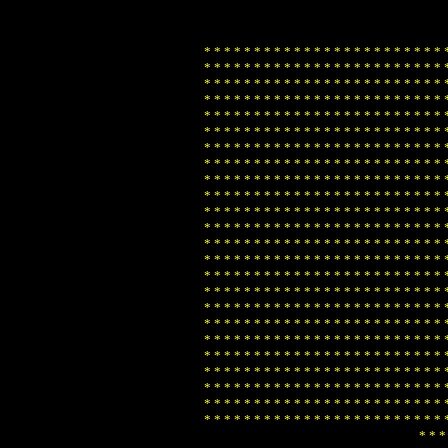
*
*
*
*
*
*
*
*
*
*
*
*
*
*
*
*
*
*
*
*
*
*
*
*
*
*
*
*
*
*
*
*
*
*
*
*
*
*
*
*
*
*
*
*
*
*
*
*
*
*
*
*
*
*
*
*
*
*
*
*
*
*
*
*
*
*
*
*
*
*
*
*
*
*
*
*
*
*
*
*
*
*
*
*
*
*
*
*
*
*
*
*
*
*
*
*
*
*
*
*
*
*
*
*
*
*
*
*
*
*
*
*
*
*
*
*
*
*
*
*
*
*
*
*
*
*
*
*
*
*
*
*
*
*
*
*
*
*
*
*
*
*
*
*
*
*
*
*
*
*
*
*
*
*
*
*
*
*
*
*
*
*
*
*
*
*
*
*
*
*
*
*
*
*
*
*
*
*
*
*
*
*
*
*
*
*
*
*
*
*
*
*
*
*
*
*
*
*
*
*
*
*
*
*
*
*
*
*
*
*
*
*
*
*
*
*
*
*
*
*
*
*
*
*
*
*
*
*
*
*
*
*
*
*
*
*
*
*
*
*
*
*
*
*
*
*
*
*
*
*
*
*
*
*
*
*
*
*
*
*
*
*
*
*
*
*
*
*
*
*
*
*
*
*
*
*
*
*
*
*
*
*
*
*
*
*
*
*
*
*
*
*
*
*
*
*
*
*
*
*
*
*
*
*
*
*
*
*
*
*
*
*
*
*
*
*
*
*
*
*
*
*
*
*
*
*
*
*
*
*
*
*
*
*
*
*
*
*
*
*
*
*
*
*
*
*
*
*
*
*
*
*
*
*
*
*
*
*
*
*
*
*
*
*
*
*
*
*
*
*
*
*
*
*
*
*
*
*
*
*
*
*
*
*
*
*
*
*
*
*
*
*
*
*
*
*
*
*
*
*
*
*
*
*
*
*
*
*
*
*
*
*
*
*
*
*
*
*
*
*
*
*
*
*
*
*
*
*
*
*
*
*
*
*
*
*
*
*
*
*
*
*
*
*
*
*
*
*
*
*
*
*
*
*
*
*
*
*
*
*
*
*
*
*
*
*
*
*
*
*
*
*
*
*
*
*
*
*
*
*
*
*
*
*
*
*
*
*
*
*
*
*
*
*
*
*
*
*
*
*
*
*
*
*
*
*
*
*
*
*
*
*
*
*
*
*
*
*
*
*
*
*
*
*
*
*
*
*
*
*
*
*
*
*
*
*
*
*
*
*
*
*
*
*
*
*
*
*
*
*
*
*
*
*
*
*
*
*
*
*
*
*
*
*
*
*
*
*
*
*
*
*
*
*
*
*
*
*