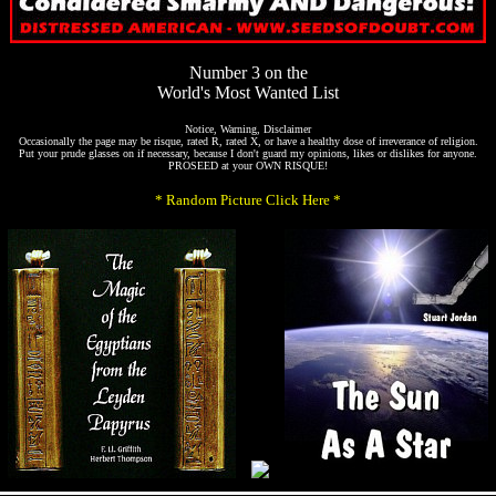
Number 3 on the
World's Most Wanted List
Notice, Warning, Disclaimer
Occasionally the page may be risque, rated R, rated X, or have a healthy dose of irreverance of religion.
Put your prude glasses on if necessary, because I don't guard my opinions, likes or dislikes for anyone.
PROSEED at your OWN RISQUE!
* Random Picture Click Here *