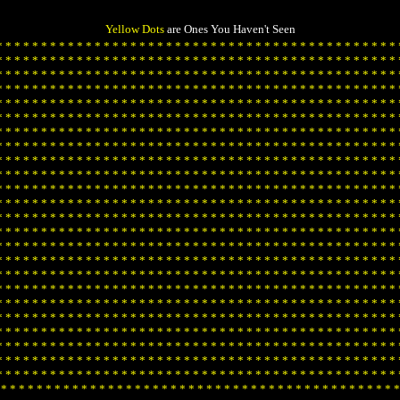
Yellow Dots
are Ones You Haven't Seen
*
*
*
*
*
*
*
*
*
*
*
*
*
*
*
*
*
*
*
*
*
*
*
*
*
*
*
*
*
*
*
*
*
*
*
*
*
*
*
*
*
*
*
*
*
*
*
*
*
*
*
*
*
*
*
*
*
*
*
*
*
*
*
*
*
*
*
*
*
*
*
*
*
*
*
*
*
*
*
*
*
*
*
*
*
*
*
*
*
*
*
*
*
*
*
*
*
*
*
*
*
*
*
*
*
*
*
*
*
*
*
*
*
*
*
*
*
*
*
*
*
*
*
*
*
*
*
*
*
*
*
*
*
*
*
*
*
*
*
*
*
*
*
*
*
*
*
*
*
*
*
*
*
*
*
*
*
*
*
*
*
*
*
*
*
*
*
*
*
*
*
*
*
*
*
*
*
*
*
*
*
*
*
*
*
*
*
*
*
*
*
*
*
*
*
*
*
*
*
*
*
*
*
*
*
*
*
*
*
*
*
*
*
*
*
*
*
*
*
*
*
*
*
*
*
*
*
*
*
*
*
*
*
*
*
*
*
*
*
*
*
*
*
*
*
*
*
*
*
*
*
*
*
*
*
*
*
*
*
*
*
*
*
*
*
*
*
*
*
*
*
*
*
*
*
*
*
*
*
*
*
*
*
*
*
*
*
*
*
*
*
*
*
*
*
*
*
*
*
*
*
*
*
*
*
*
*
*
*
*
*
*
*
*
*
*
*
*
*
*
*
*
*
*
*
*
*
*
*
*
*
*
*
*
*
*
*
*
*
*
*
*
*
*
*
*
*
*
*
*
*
*
*
*
*
*
*
*
*
*
*
*
*
*
*
*
*
*
*
*
*
*
*
*
*
*
*
*
*
*
*
*
*
*
*
*
*
*
*
*
*
*
*
*
*
*
*
*
*
*
*
*
*
*
*
*
*
*
*
*
*
*
*
*
*
*
*
*
*
*
*
*
*
*
*
*
*
*
*
*
*
*
*
*
*
*
*
*
*
*
*
*
*
*
*
*
*
*
*
*
*
*
*
*
*
*
*
*
*
*
*
*
*
*
*
*
*
*
*
*
*
*
*
*
*
*
*
*
*
*
*
*
*
*
*
*
*
*
*
*
*
*
*
*
*
*
*
*
*
*
*
*
*
*
*
*
*
*
*
*
*
*
*
*
*
*
*
*
*
*
*
*
*
*
*
*
*
*
*
*
*
*
*
*
*
*
*
*
*
*
*
*
*
*
*
*
*
*
*
*
*
*
*
*
*
*
*
*
*
*
*
*
*
*
*
*
*
*
*
*
*
*
*
*
*
*
*
*
*
*
*
*
*
*
*
*
*
*
*
*
*
*
*
*
*
*
*
*
*
*
*
*
*
*
*
*
*
*
*
*
*
*
*
*
*
*
*
*
*
*
*
*
*
*
*
*
*
*
*
*
*
*
*
*
*
*
*
*
*
*
*
*
*
*
*
*
*
*
*
*
*
*
*
*
*
*
*
*
*
*
*
*
*
*
*
*
*
*
*
*
*
*
*
*
*
*
*
*
*
*
*
*
*
*
*
*
*
*
*
*
*
*
*
*
*
*
*
*
*
*
*
*
*
*
*
*
*
*
*
*
*
*
*
*
*
*
*
*
*
*
*
*
*
*
*
*
*
*
*
*
*
*
*
*
*
*
*
*
*
*
*
*
*
*
*
*
*
*
*
*
*
*
*
*
*
*
*
*
*
*
*
*
*
*
*
*
*
*
*
*
*
*
*
*
*
*
*
*
*
*
*
*
*
*
*
*
*
*
*
*
*
*
*
*
*
*
*
*
*
*
*
*
*
*
*
*
*
*
*
*
*
*
*
*
*
*
*
*
*
*
*
*
*
*
*
*
*
*
*
*
*
*
*
*
*
*
*
*
*
*
*
*
*
*
*
*
*
*
*
*
*
*
*
*
*
*
*
*
*
*
*
*
*
*
*
*
*
*
*
*
*
*
*
*
*
*
*
*
*
*
*
*
*
*
*
*
*
*
*
*
*
*
*
*
*
*
*
*
*
*
*
*
*
*
*
*
*
*
*
*
*
*
*
*
*
*
*
*
*
*
*
*
*
*
*
*
*
*
*
*
*
*
*
*
*
*
*
*
*
*
*
*
*
*
*
*
*
*
*
*
*
*
*
*
*
*
*
*
*
*
*
*
*
*
*
*
*
*
*
*
*
*
*
*
*
*
*
*
*
*
*
*
*
*
*
*
*
*
*
*
*
*
*
*
*
*
*
*
*
*
*
*
*
*
*
*
*
*
*
*
*
*
*
*
*
*
*
*
*
*
*
*
*
*
*
*
*
*
*
*
*
*
*
*
*
*
*
*
*
*
*
*
*
*
*
*
*
*
*
*
*
*
*
*
*
*
*
*
*
*
*
*
*
*
*
*
*
*
*
*
*
*
*
*
*
*
*
*
*
*
*
*
*
*
*
*
*
*
*
*
*
*
*
*
*
*
*
*
*
*
*
*
*
*
*
*
*
*
*
*
*
*
*
*
*
*
*
*
*
*
*
*
*
*
*