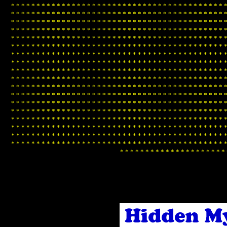
*
*
*
*
*
*
*
*
*
*
*
*
*
*
*
*
*
*
*
*
*
*
*
*
*
*
*
*
*
*
*
*
*
*
*
*
*
*
*
*
*
*
*
*
*
*
*
*
*
*
*
*
*
*
*
*
*
*
*
*
*
*
*
*
*
*
*
*
*
*
*
*
*
*
*
*
*
*
*
*
*
*
*
*
*
*
*
*
*
*
*
*
*
*
*
*
*
*
*
*
*
*
*
*
*
*
*
*
*
*
*
*
*
*
*
*
*
*
*
*
*
*
*
*
*
*
*
*
*
*
*
*
*
*
*
*
*
*
*
*
*
*
*
*
*
*
*
*
*
*
*
*
*
*
*
*
*
*
*
*
*
*
*
*
*
*
*
*
*
*
*
*
*
*
*
*
*
*
*
*
*
*
*
*
*
*
*
*
*
*
*
*
*
*
*
*
*
*
*
*
*
*
*
*
*
*
*
*
*
*
*
*
*
*
*
*
*
*
*
*
*
*
*
*
*
*
*
*
*
*
*
*
*
*
*
*
*
*
*
*
*
*
*
*
*
*
*
*
*
*
*
*
*
*
*
*
*
*
*
*
*
*
*
*
*
*
*
*
*
*
*
*
*
*
*
*
*
*
*
*
*
*
*
*
*
*
*
*
*
*
*
*
*
*
*
*
*
*
*
*
*
*
*
*
*
*
*
*
*
*
*
*
*
*
*
*
*
*
*
*
*
*
*
*
*
*
*
*
*
*
*
*
*
*
*
*
*
*
*
*
*
*
*
*
*
*
*
*
*
*
*
*
*
*
*
*
*
*
*
*
*
*
*
*
*
*
*
*
*
*
*
*
*
*
*
*
*
*
*
*
*
*
*
*
*
*
*
*
*
*
*
*
*
*
*
*
*
*
*
*
*
*
*
*
*
*
*
*
*
*
*
*
*
*
*
*
*
*
*
*
*
*
*
*
*
*
*
*
*
*
*
*
*
*
*
*
*
*
*
*
*
*
*
*
*
*
*
*
*
*
*
*
*
*
*
*
*
*
*
*
*
*
*
*
*
*
*
*
*
*
*
*
*
*
*
*
*
*
*
*
*
*
*
*
*
*
*
*
*
*
*
*
*
*
*
*
*
*
*
*
*
*
*
*
*
*
*
*
*
*
*
*
*
*
*
*
*
*
*
*
*
*
*
*
*
*
*
*
*
*
*
*
*
*
*
*
*
*
*
*
*
*
*
*
*
*
*
*
*
*
*
*
*
*
*
*
*
*
*
*
*
*
*
*
*
*
*
*
*
*
*
*
*
*
*
*
*
*
*
*
*
*
*
*
*
*
*
*
*
*
*
*
*
*
*
*
*
*
*
*
*
*
*
*
*
*
*
*
*
*
*
*
*
*
*
*
*
*
*
*
*
*
*
*
*
*
*
*
*
*
*
*
*
*
*
*
*
*
*
*
*
*
*
*
*
*
*
*
*
*
*
*
*
*
*
*
*
*
*
*
*
*
*
*
*
*
*
*
*
*
*
*
*
*
*
*
*
*
*
*
*
*
*
*
*
*
*
*
*
*
*
*
*
*
*
*
*
*
*
*
*
*
*
*
*
*
*
*
*
*
*
*
*
*
*
*
*
*
*
*
*
*
*
*
*
*
*
*
*
*
*
*
*
*
*
*
*
*
*
*
*
*
*
*
*
*
*
*
*
*
*
*
*
*
*
*
*
*
*
*
*
*
*
*
*
*
*
*
*
*
*
*
*
*
*
*
*