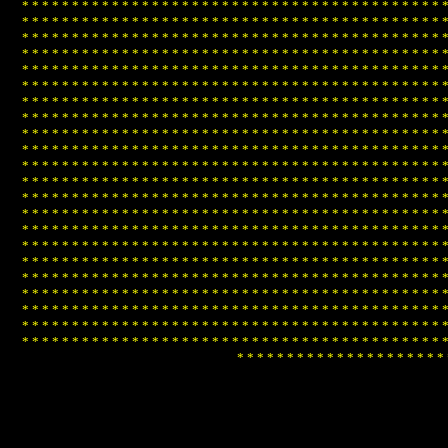
*
*
*
*
*
*
*
*
*
*
*
*
*
*
*
*
*
*
*
*
*
*
*
*
*
*
*
*
*
*
*
*
*
*
*
*
*
*
*
*
*
*
*
*
*
*
*
*
*
*
*
*
*
*
*
*
*
*
*
*
*
*
*
*
*
*
*
*
*
*
*
*
*
*
*
*
*
*
*
*
*
*
*
*
*
*
*
*
*
*
*
*
*
*
*
*
*
*
*
*
*
*
*
*
*
*
*
*
*
*
*
*
*
*
*
*
*
*
*
*
*
*
*
*
*
*
*
*
*
*
*
*
*
*
*
*
*
*
*
*
*
*
*
*
*
*
*
*
*
*
*
*
*
*
*
*
*
*
*
*
*
*
*
*
*
*
*
*
*
*
*
*
*
*
*
*
*
*
*
*
*
*
*
*
*
*
*
*
*
*
*
*
*
*
*
*
*
*
*
*
*
*
*
*
*
*
*
*
*
*
*
*
*
*
*
*
*
*
*
*
*
*
*
*
*
*
*
*
*
*
*
*
*
*
*
*
*
*
*
*
*
*
*
*
*
*
*
*
*
*
*
*
*
*
*
*
*
*
*
*
*
*
*
*
*
*
*
*
*
*
*
*
*
*
*
*
*
*
*
*
*
*
*
*
*
*
*
*
*
*
*
*
*
*
*
*
*
*
*
*
*
*
*
*
*
*
*
*
*
*
*
*
*
*
*
*
*
*
*
*
*
*
*
*
*
*
*
*
*
*
*
*
*
*
*
*
*
*
*
*
*
*
*
*
*
*
*
*
*
*
*
*
*
*
*
*
*
*
*
*
*
*
*
*
*
*
*
*
*
*
*
*
*
*
*
*
*
*
*
*
*
*
*
*
*
*
*
*
*
*
*
*
*
*
*
*
*
*
*
*
*
*
*
*
*
*
*
*
*
*
*
*
*
*
*
*
*
*
*
*
*
*
*
*
*
*
*
*
*
*
*
*
*
*
*
*
*
*
*
*
*
*
*
*
*
*
*
*
*
*
*
*
*
*
*
*
*
*
*
*
*
*
*
*
*
*
*
*
*
*
*
*
*
*
*
*
*
*
*
*
*
*
*
*
*
*
*
*
*
*
*
*
*
*
*
*
*
*
*
*
*
*
*
*
*
*
*
*
*
*
*
*
*
*
*
*
*
*
*
*
*
*
*
*
*
*
*
*
*
*
*
*
*
*
*
*
*
*
*
*
*
*
*
*
*
*
*
*
*
*
*
*
*
*
*
*
*
*
*
*
*
*
*
*
*
*
*
*
*
*
*
*
*
*
*
*
*
*
*
*
*
*
*
*
*
*
*
*
*
*
*
*
*
*
*
*
*
*
*
*
*
*
*
*
*
*
*
*
*
*
*
*
*
*
*
*
*
*
*
*
*
*
*
*
*
*
*
*
*
*
*
*
*
*
*
*
*
*
*
*
*
*
*
*
*
*
*
*
*
*
*
*
*
*
*
*
*
*
*
*
*
*
*
*
*
*
*
*
*
*
*
*
*
*
*
*
*
*
*
*
*
*
*
*
*
*
*
*
*
*
*
*
*
*
*
*
*
*
*
*
*
*
*
*
*
*
*
*
*
*
*
*
*
*
*
*
*
*
*
*
*
*
*
*
*
*
*
*
*
*
*
*
*
*
*
*
*
*
*
*
*
*
*
*
*
*
*
*
*
*
*
*
*
*
*
*
*
*
*
*
*
*
*
*
*
*
*
*
*
*
*
*
*
*
*
*
*
*
*
*
*
*
*
*
*
*
*
*
*
*
*
*
*
*
*
*
*
*
*
*
*
*
*
*
*
*
*
*
*
*
*
*
*
*
*
*
*
*
*
*
*
*
*
*
*
*
*
*
*
*
*
*
*
*
*
*
*
*
*
*
*
*
*
*
*
*
*
*
*
*
*
*
*
*
*
*
*
*
*
*
*
*
*
*
*
*
*
*
*
*
*
*
*
*
*
*
*
*
*
*
*
*
*
*
*
*
*
*
*
*
*
*
*
*
*
*
*
*
*
*
*
*
*
*
*
*
*
*
*
*
*
*
*
*
*
*
*
*
*
*
*
*
*
*
*
*
*
*
*
*
*
*
*
*
*
*
*
*
*
*
*
*
*
*
*