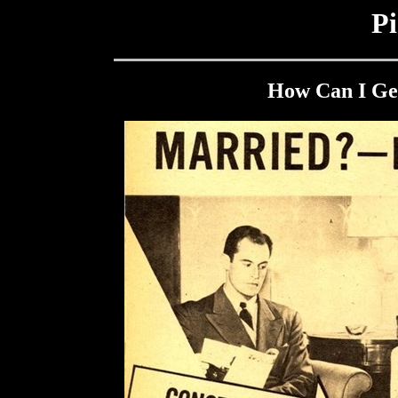
Pi
How Can I Get