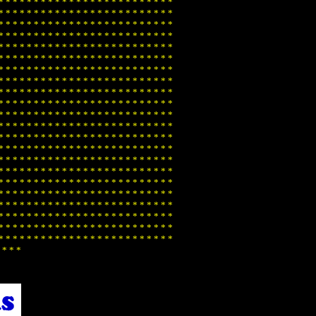
*
*
*
*
*
*
*
*
*
*
*
*
*
*
*
*
*
*
*
*
*
*
*
*
*
*
*
*
*
*
*
*
*
*
*
*
*
*
*
*
*
*
*
*
*
*
*
*
*
*
*
*
*
*
*
*
*
*
*
*
*
*
*
*
*
*
*
*
*
*
*
*
*
*
*
*
*
*
*
*
*
*
*
*
*
*
*
*
*
*
*
*
*
*
*
*
*
*
*
*
*
*
*
*
*
*
*
*
*
*
*
*
*
*
*
*
*
*
*
*
*
*
*
*
*
*
*
*
*
*
*
*
*
*
*
*
*
*
*
*
*
*
*
*
*
*
*
*
*
*
*
*
*
*
*
*
*
*
*
*
*
*
*
*
*
*
*
*
*
*
*
*
*
*
*
*
*
*
*
*
*
*
*
*
*
*
*
*
*
*
*
*
*
*
*
*
*
*
*
*
*
*
*
*
*
*
*
*
*
*
*
*
*
*
*
*
*
*
*
*
*
*
*
*
*
*
*
*
*
*
*
*
*
*
*
*
*
*
*
*
*
*
*
*
*
*
*
*
*
*
*
*
*
*
*
*
*
*
*
*
*
*
*
*
*
*
*
*
*
*
*
*
*
*
*
*
*
*
*
*
*
*
*
*
*
*
*
*
*
*
*
*
*
*
*
*
*
*
*
*
*
*
*
*
*
*
*
*
*
*
*
*
*
*
*
*
*
*
*
*
*
*
*
*
*
*
*
*
*
*
*
*
*
*
*
*
*
*
*
*
*
*
*
*
*
*
*
*
*
*
*
*
*
*
*
*
*
*
*
*
*
*
*
*
*
*
*
*
*
*
*
*
*
*
*
*
*
*
*
*
*
*
*
*
*
*
*
*
*
*
*
*
*
*
*
*
*
*
*
*
*
*
*
*
*
*
*
*
*
*
*
*
*
*
*
*
*
*
*
*
*
*
*
*
*
*
*
*
*
*
*
*
*
*
*
*
*
*
*
*
*
*
*
*
*
*
*
*
*
*
*
*
*
*
*
*
*
*
*
*
*
*
*
*
*
*
*
*
*
*
*
*
*
*
*
*
*
*
*
*
*
*
*
*
*
*
*
*
*
*
*
*
*
*
*
*
*
*
*
*
*
*
*
*
*
*
*
*
*
*
*
*
*
*
*
*
*
*
*
*
*
*
*
*
*
*
*
*
*
*
*
*
*
*
*
*
*
*
*
*
*
*
*
*
*
*
*
*
*
*
*
*
*
*