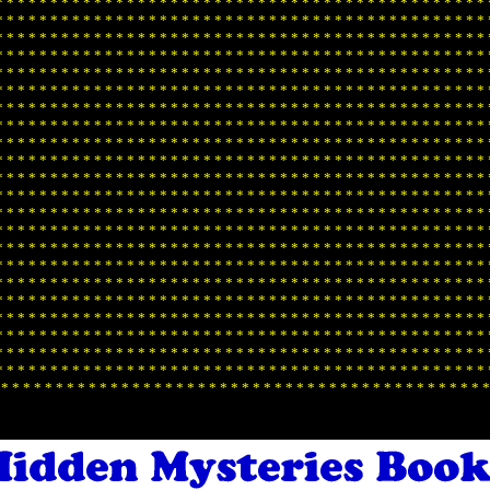
*
*
*
*
*
*
*
*
*
*
*
*
*
*
*
*
*
*
*
*
*
*
*
*
*
*
*
*
*
*
*
*
*
*
*
*
*
*
*
*
*
*
*
*
*
*
*
*
*
*
*
*
*
*
*
*
*
*
*
*
*
*
*
*
*
*
*
*
*
*
*
*
*
*
*
*
*
*
*
*
*
*
*
*
*
*
*
*
*
*
*
*
*
*
*
*
*
*
*
*
*
*
*
*
*
*
*
*
*
*
*
*
*
*
*
*
*
*
*
*
*
*
*
*
*
*
*
*
*
*
*
*
*
*
*
*
*
*
*
*
*
*
*
*
*
*
*
*
*
*
*
*
*
*
*
*
*
*
*
*
*
*
*
*
*
*
*
*
*
*
*
*
*
*
*
*
*
*
*
*
*
*
*
*
*
*
*
*
*
*
*
*
*
*
*
*
*
*
*
*
*
*
*
*
*
*
*
*
*
*
*
*
*
*
*
*
*
*
*
*
*
*
*
*
*
*
*
*
*
*
*
*
*
*
*
*
*
*
*
*
*
*
*
*
*
*
*
*
*
*
*
*
*
*
*
*
*
*
*
*
*
*
*
*
*
*
*
*
*
*
*
*
*
*
*
*
*
*
*
*
*
*
*
*
*
*
*
*
*
*
*
*
*
*
*
*
*
*
*
*
*
*
*
*
*
*
*
*
*
*
*
*
*
*
*
*
*
*
*
*
*
*
*
*
*
*
*
*
*
*
*
*
*
*
*
*
*
*
*
*
*
*
*
*
*
*
*
*
*
*
*
*
*
*
*
*
*
*
*
*
*
*
*
*
*
*
*
*
*
*
*
*
*
*
*
*
*
*
*
*
*
*
*
*
*
*
*
*
*
*
*
*
*
*
*
*
*
*
*
*
*
*
*
*
*
*
*
*
*
*
*
*
*
*
*
*
*
*
*
*
*
*
*
*
*
*
*
*
*
*
*
*
*
*
*
*
*
*
*
*
*
*
*
*
*
*
*
*
*
*
*
*
*
*
*
*
*
*
*
*
*
*
*
*
*
*
*
*
*
*
*
*
*
*
*
*
*
*
*
*
*
*
*
*
*
*
*
*
*
*
*
*
*
*
*
*
*
*
*
*
*
*
*
*
*
*
*
*
*
*
*
*
*
*
*
*
*
*
*
*
*
*
*
*
*
*
*
*
*
*
*
*
*
*
*
*
*
*
*
*
*
*
*
*
*
*
*
*
*
*
*
*
*
*
*
*
*
*
*
*
*
*
*
*
*
*
*
*
*
*
*
*
*
*
*
*
*
*
*
*
*
*
*
*
*
*
*
*
*
*
*
*
*
*
*
*
*
*
*
*
*
*
*
*
*
*
*
*
*
*
*
*
*
*
*
*
*
*
*
*
*
*
*
*
*
*
*
*
*
*
*
*
*
*
*
*
*
*
*
*
*
*
*
*
*
*
*
*
*
*
*
*
*
*
*
*
*
*
*
*
*
*
*
*
*
*
*
*
*
*
*
*
*
*
*
*
*
*
*
*
*
*
*
*
*
*
*
*
*
*
*
*
*
*
*
*
*
*
*
*
*
*
*
*
*
*
*
*
*
*
*
*
*
*
*
*
*
*
*
*
*
*
*
*
*
*
*
*
*
*
*
*
*
*
*
*
*
*
*
*
*
*
*
*
*
*
*
*
*
*
*
*
*
*
*
*
*
*
*
*
*
*
*
*
*
*
*
*
*
*
*
*
*
*
*
*
*
*
*
*
*
*
*
*
*
*
*
*
*
*
*
*
*
*
*
*
*
*
*
*
*
*
*
*
*
*
*
*
*
*
*
*
*
*
*
*
*
*
*
*
*
*
*
*
*
*
*
*
*
*
*
*
*
*
*
*
*
*
*
*
*
*
*
*
*
*
*
*
*
*
*
*
*
*
*
*
*
*
*
*
*
*
*
*
*
*
*
*
*
*
*
*
*
*
*
*
*
*
*
*
*
*
*
*
*
*
*
*
*
*
*
*
*
*
*
*
*
*
*
*
*
*
*
*
*
*
*
*
*
*
*
*
*
*
*
*
*
*
*
*
*
*
*
*
*
*
*
*
*
*
*
*
*
*
*
*
*
*
*
*
*
*
*
*
*
*
*
*
*
*
*
*
*
*
*
*
*
*
*
*
*
*
*
*
*
*
*
*
*
*
*
*
*
*
*
*
*
*
*
*
*
*
*
*
*
*
*
*
*
*
*
*
*
*
*
*
*
*
*
*
*
*
*
*
*
*
*
*
*
*
*
*
*
*
*
*
*
*
*
*
*
*
*
*
*
*
*
*
*
*
*
*
*
*
*