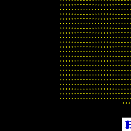
*
*
*
*
*
*
*
*
*
*
*
*
*
*
*
*
*
*
*
*
*
*
*
*
*
*
*
*
*
*
*
*
*
*
*
*
*
*
*
*
*
*
*
*
*
*
*
*
*
*
*
*
*
*
*
*
*
*
*
*
*
*
*
*
*
*
*
*
*
*
*
*
*
*
*
*
*
*
*
*
*
*
*
*
*
*
*
*
*
*
*
*
*
*
*
*
*
*
*
*
*
*
*
*
*
*
*
*
*
*
*
*
*
*
*
*
*
*
*
*
*
*
*
*
*
*
*
*
*
*
*
*
*
*
*
*
*
*
*
*
*
*
*
*
*
*
*
*
*
*
*
*
*
*
*
*
*
*
*
*
*
*
*
*
*
*
*
*
*
*
*
*
*
*
*
*
*
*
*
*
*
*
*
*
*
*
*
*
*
*
*
*
*
*
*
*
*
*
*
*
*
*
*
*
*
*
*
*
*
*
*
*
*
*
*
*
*
*
*
*
*
*
*
*
*
*
*
*
*
*
*
*
*
*
*
*
*
*
*
*
*
*
*
*
*
*
*
*
*
*
*
*
*
*
*
*
*
*
*
*
*
*
*
*
*
*
*
*
*
*
*
*
*
*
*
*
*
*
*
*
*
*
*
*
*
*
*
*
*
*
*
*
*
*
*
*
*
*
*
*
*
*
*
*
*
*
*
*
*
*
*
*
*
*
*
*
*
*
*
*
*
*
*
*
*
*
*
*
*
*
*
*
*
*
*
*
*
*
*
*
*
*
*
*
*
*
*
*
*
*
*
*
*
*
*
*
*
*
*
*
*
*
*
*
*
*
*
*
*
*
*
*
*
*
*
*
*
*
*
*
*
*
*
*
*
*
*
*
*
*
*
*
*
*
*
*
*
*
*
*
*
*
*
*
*
*
*
*
*
*
*
*
*
*
*
*
*
*
*
*
*
*
*
*
*
*
*
*
*
*
*
*
*
*
*
*
*
*
*
*
*
*
*
*
*
*
*
*
*
*
*
*
*
*
*
*
*
*
*
*
*
*
*
*
*
*
*
*
*
*
*
*
*
*
*
*
*
*
*
*
*
*
*
*
*
*
*
*
*
*
*
*
*
*
*
*
*
*
*
*
*
*
*
*
*
*
*
*
*
*
*
*
*
*
*
*
*
*
*
*
*
*
*
*
*
*
*
*
*
*