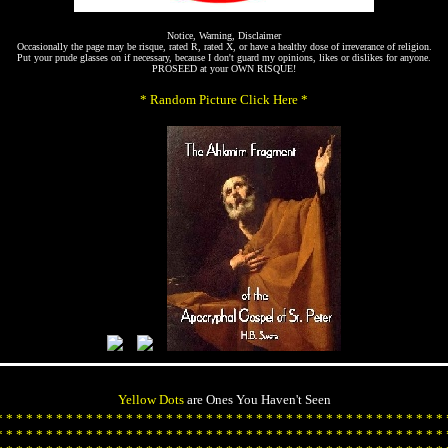
Notice, Warning, Disclaimer
Occasionally the page may be risque, rated R, rated X, or have a healthy dose of irreverance of religion.
Put your prude glasses on if necessary, because I don't guard my opinions, likes or dislikes for anyone.
PROSEED at your OWN RISQUE!
* Random Picture Click Here *
Yellow Dots
are Ones You Haven't Seen
*
*
*
*
*
*
*
*
*
*
*
*
*
*
*
*
*
*
*
*
*
*
*
*
*
*
*
*
*
*
*
*
*
*
*
*
*
*
*
*
*
*
*
*
*
*
*
*
*
*
*
*
*
*
*
*
*
*
*
*
*
*
*
*
*
*
*
*
*
*
*
*
*
*
*
*
*
*
*
*
*
*
*
*
*
*
*
*
*
*