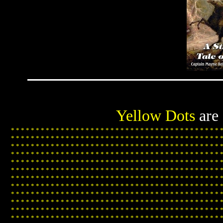
Yellow Dots
are
*
*
*
*
*
*
*
*
*
*
*
*
*
*
*
*
*
*
*
*
*
*
*
*
*
*
*
*
*
*
*
*
*
*
*
*
*
*
*
*
*
*
*
*
*
*
*
*
*
*
*
*
*
*
*
*
*
*
*
*
*
*
*
*
*
*
*
*
*
*
*
*
*
*
*
*
*
*
*
*
*
*
*
*
*
*
*
*
*
*
*
*
*
*
*
*
*
*
*
*
*
*
*
*
*
*
*
*
*
*
*
*
*
*
*
*
*
*
*
*
*
*
*
*
*
*
*
*
*
*
*
*
*
*
*
*
*
*
*
*
*
*
*
*
*
*
*
*
*
*
*
*
*
*
*
*
*
*
*
*
*
*
*
*
*
*
*
*
*
*
*
*
*
*
*
*
*
*
*
*
*
*
*
*
*
*
*
*
*
*
*
*
*
*
*
*
*
*
*
*
*
*
*
*
*
*
*
*
*
*
*
*
*
*
*
*
*
*
*
*
*
*
*
*
*
*
*
*
*
*
*
*
*
*
*
*
*
*
*
*
*
*
*
*
*
*
*
*
*
*
*
*
*
*
*
*
*
*
*
*
*
*
*
*
*
*
*
*
*
*
*
*
*
*
*
*
*
*
*
*
*
*
*
*
*
*
*
*
*
*
*
*
*
*
*
*
*
*
*
*
*
*
*
*
*
*
*
*
*
*
*
*
*
*
*
*
*
*
*
*
*
*
*
*
*
*
*
*
*
*
*
*
*
*
*
*
*
*
*
*
*
*
*
*
*
*
*
*
*
*
*
*
*
*
*
*
*
*
*
*
*
*
*
*
*
*
*
*
*
*
*
*
*
*
*
*
*
*
*
*
*
*
*
*
*
*
*
*
*
*
*
*
*
*
*
*
*
*
*
*
*
*
*
*
*
*
*
*
*
*
*
*
*
*
*
*
*
*
*
*
*
*
*
*
*
*
*
*
*
*
*
*
*
*
*
*
*
*
*
*
*
*
*
*
*
*
*
*
*
*
*
*
*
*
*
*
*
*
*
*
*
*
*
*
*
*
*
*
*
*
*
*
*
*
*
*
*
*
*
*
*
*
*
*
*
*
*
*
*
*
*
*
*
*
*
*
*
*
*
*
*
*
*
*