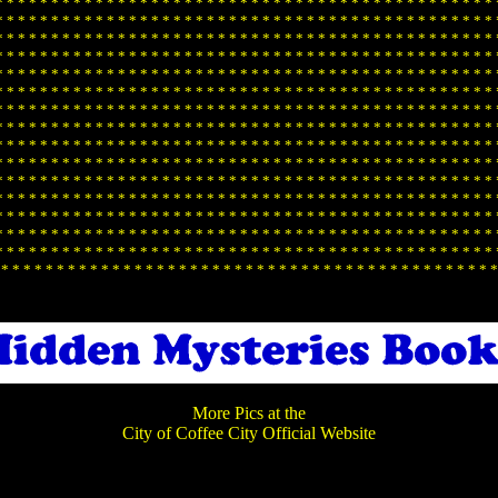
*
*
*
*
*
*
*
*
*
*
*
*
*
*
*
*
*
*
*
*
*
*
*
*
*
*
*
*
*
*
*
*
*
*
*
*
*
*
*
*
*
*
*
*
*
*
*
*
*
*
*
*
*
*
*
*
*
*
*
*
*
*
*
*
*
*
*
*
*
*
*
*
*
*
*
*
*
*
*
*
*
*
*
*
*
*
*
*
*
*
*
*
*
*
*
*
*
*
*
*
*
*
*
*
*
*
*
*
*
*
*
*
*
*
*
*
*
*
*
*
*
*
*
*
*
*
*
*
*
*
*
*
*
*
*
*
*
*
*
*
*
*
*
*
*
*
*
*
*
*
*
*
*
*
*
*
*
*
*
*
*
*
*
*
*
*
*
*
*
*
*
*
*
*
*
*
*
*
*
*
*
*
*
*
*
*
*
*
*
*
*
*
*
*
*
*
*
*
*
*
*
*
*
*
*
*
*
*
*
*
*
*
*
*
*
*
*
*
*
*
*
*
*
*
*
*
*
*
*
*
*
*
*
*
*
*
*
*
*
*
*
*
*
*
*
*
*
*
*
*
*
*
*
*
*
*
*
*
*
*
*
*
*
*
*
*
*
*
*
*
*
*
*
*
*
*
*
*
*
*
*
*
*
*
*
*
*
*
*
*
*
*
*
*
*
*
*
*
*
*
*
*
*
*
*
*
*
*
*
*
*
*
*
*
*
*
*
*
*
*
*
*
*
*
*
*
*
*
*
*
*
*
*
*
*
*
*
*
*
*
*
*
*
*
*
*
*
*
*
*
*
*
*
*
*
*
*
*
*
*
*
*
*
*
*
*
*
*
*
*
*
*
*
*
*
*
*
*
*
*
*
*
*
*
*
*
*
*
*
*
*
*
*
*
*
*
*
*
*
*
*
*
*
*
*
*
*
*
*
*
*
*
*
*
*
*
*
*
*
*
*
*
*
*
*
*
*
*
*
*
*
*
*
*
*
*
*
*
*
*
*
*
*
*
*
*
*
*
*
*
*
*
*
*
*
*
*
*
*
*
*
*
*
*
*
*
*
*
*
*
*
*
*
*
*
*
*
*
*
*
*
*
*
*
*
*
*
*
*
*
*
*
*
*
*
*
*
*
*
*
*
*
*
*
*
*
*
*
*
*
*
*
*
*
*
*
*
*
*
*
*
*
*
*
*
*
*
*
*
*
*
*
*
*
*
*
*
*
*
*
*
*
*
*
*
*
*
*
*
*
*
*
*
*
*
*
*
*
*
*
*
*
*
*
*
*
*
*
*
*
*
*
*
*
*
*
*
*
*
*
*
*
*
*
*
*
*
*
*
*
*
*
*
*
*
*
*
*
*
*
*
*
*
*
*
*
*
*
*
*
*
*
*
*
*
*
*
*
*
*
*
*
*
*
*
*
*
*
*
*
*
*
*
*
*
*
*
*
*
*
*
*
*
*
*
*
*
*
*
*
*
*
*
*
*
*
*
*
*
*
*
*
*
*
*
*
*
*
*
*
*
*
*
*
*
*
*
*
*
*
*
*
*
*
*
*
*
*
*
*
*
*
*
*
*
*
*
*
*
*
*
*
*
*
*
*
*
*
*
*
*
*
*
*
*
*
*
*
*
*
More Pics at the
City of Coffee City Official Website