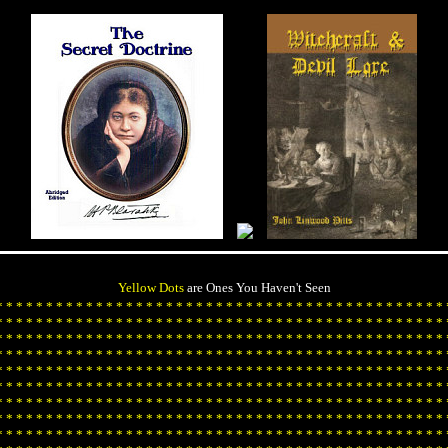
Yellow Dots
are Ones You Haven't Seen
*
*
*
*
*
*
*
*
*
*
*
*
*
*
*
*
*
*
*
*
*
*
*
*
*
*
*
*
*
*
*
*
*
*
*
*
*
*
*
*
*
*
*
*
*
*
*
*
*
*
*
*
*
*
*
*
*
*
*
*
*
*
*
*
*
*
*
*
*
*
*
*
*
*
*
*
*
*
*
*
*
*
*
*
*
*
*
*
*
*
*
*
*
*
*
*
*
*
*
*
*
*
*
*
*
*
*
*
*
*
*
*
*
*
*
*
*
*
*
*
*
*
*
*
*
*
*
*
*
*
*
*
*
*
*
*
*
*
*
*
*
*
*
*
*
*
*
*
*
*
*
*
*
*
*
*
*
*
*
*
*
*
*
*
*
*
*
*
*
*
*
*
*
*
*
*
*
*
*
*
*
*
*
*
*
*
*
*
*
*
*
*
*
*
*
*
*
*
*
*
*
*
*
*
*
*
*
*
*
*
*
*
*
*
*
*
*
*
*
*
*
*
*
*
*
*
*
*
*
*
*
*
*
*
*
*
*
*
*
*
*
*
*
*
*
*
*
*
*
*
*
*
*
*
*
*
*
*
*
*
*
*
*
*
*
*
*
*
*
*
*
*
*
*
*
*
*
*
*
*
*
*
*
*
*
*
*
*
*
*
*
*
*
*
*
*
*
*
*
*
*
*
*
*
*
*
*
*
*
*
*
*
*
*
*
*
*
*
*
*
*
*
*
*
*
*
*
*
*
*
*
*
*
*
*
*
*
*
*
*
*
*
*
*
*
*
*
*
*
*
*
*
*
*
*
*
*
*
*
*
*
*
*
*
*
*
*
*
*
*
*
*
*
*
*
*
*
*
*
*
*
*
*
*
*
*
*
*
*
*
*
*
*
*
*
*
*
*
*
*
*
*
*
*
*