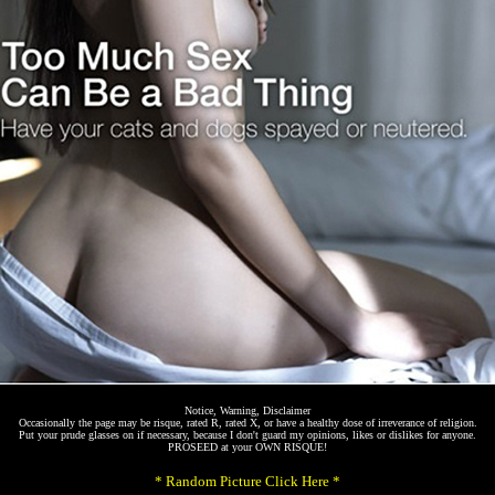
Notice, Warning, Disclaimer
Occasionally the page may be risque, rated R, rated X, or have a healthy dose of irreverance of religion.
Put your prude glasses on if necessary, because I don't guard my opinions, likes or dislikes for anyone.
PROSEED at your OWN RISQUE!
* Random Picture Click Here *