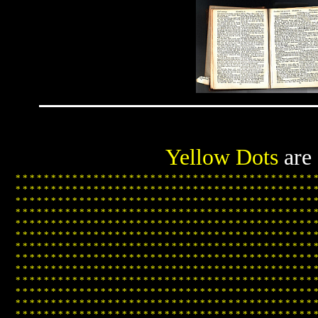
Yellow Dots
are
*
*
*
*
*
*
*
*
*
*
*
*
*
*
*
*
*
*
*
*
*
*
*
*
*
*
*
*
*
*
*
*
*
*
*
*
*
*
*
*
*
*
*
*
*
*
*
*
*
*
*
*
*
*
*
*
*
*
*
*
*
*
*
*
*
*
*
*
*
*
*
*
*
*
*
*
*
*
*
*
*
*
*
*
*
*
*
*
*
*
*
*
*
*
*
*
*
*
*
*
*
*
*
*
*
*
*
*
*
*
*
*
*
*
*
*
*
*
*
*
*
*
*
*
*
*
*
*
*
*
*
*
*
*
*
*
*
*
*
*
*
*
*
*
*
*
*
*
*
*
*
*
*
*
*
*
*
*
*
*
*
*
*
*
*
*
*
*
*
*
*
*
*
*
*
*
*
*
*
*
*
*
*
*
*
*
*
*
*
*
*
*
*
*
*
*
*
*
*
*
*
*
*
*
*
*
*
*
*
*
*
*
*
*
*
*
*
*
*
*
*
*
*
*
*
*
*
*
*
*
*
*
*
*
*
*
*
*
*
*
*
*
*
*
*
*
*
*
*
*
*
*
*
*
*
*
*
*
*
*
*
*
*
*
*
*
*
*
*
*
*
*
*
*
*
*
*
*
*
*
*
*
*
*
*
*
*
*
*
*
*
*
*
*
*
*
*
*
*
*
*
*
*
*
*
*
*
*
*
*
*
*
*
*
*
*
*
*
*
*
*
*
*
*
*
*
*
*
*
*
*
*
*
*
*
*
*
*
*
*
*
*
*
*
*
*
*
*
*
*
*
*
*
*
*
*
*
*
*
*
*
*
*
*
*
*
*
*
*
*
*
*
*
*
*
*
*
*
*
*
*
*
*
*
*
*
*
*
*
*
*
*
*
*
*
*
*
*
*
*
*
*
*
*
*
*
*
*
*
*
*
*
*
*
*
*
*
*
*
*
*
*
*
*
*
*
*
*
*
*
*
*
*
*
*
*
*
*
*
*
*
*
*
*
*
*
*
*
*
*
*
*
*
*
*
*
*
*
*
*
*
*
*
*
*
*
*
*
*
*
*
*
*
*
*
*
*
*
*
*
*
*
*
*
*
*
*
*
*
*
*
*
*
*
*
*
*
*
*
*
*
*
*
*
*
*
*
*
*
*
*
*
*
*
*
*
*
*
*
*
*
*
*
*
*
*
*
*
*
*
*
*
*
*
*
*
*
*
*
*
*
*
*
*
*
*