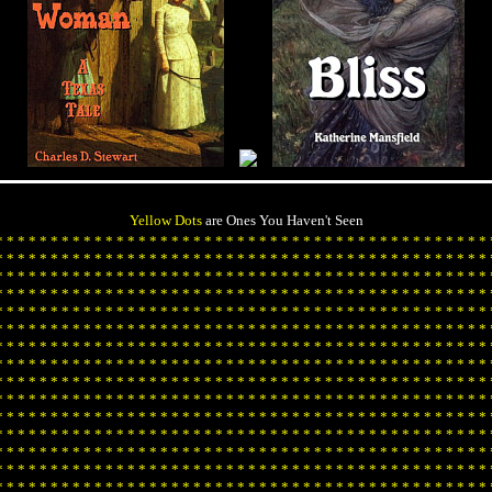
Yellow Dots
are Ones You Haven't Seen
*
*
*
*
*
*
*
*
*
*
*
*
*
*
*
*
*
*
*
*
*
*
*
*
*
*
*
*
*
*
*
*
*
*
*
*
*
*
*
*
*
*
*
*
*
*
*
*
*
*
*
*
*
*
*
*
*
*
*
*
*
*
*
*
*
*
*
*
*
*
*
*
*
*
*
*
*
*
*
*
*
*
*
*
*
*
*
*
*
*
*
*
*
*
*
*
*
*
*
*
*
*
*
*
*
*
*
*
*
*
*
*
*
*
*
*
*
*
*
*
*
*
*
*
*
*
*
*
*
*
*
*
*
*
*
*
*
*
*
*
*
*
*
*
*
*
*
*
*
*
*
*
*
*
*
*
*
*
*
*
*
*
*
*
*
*
*
*
*
*
*
*
*
*
*
*
*
*
*
*
*
*
*
*
*
*
*
*
*
*
*
*
*
*
*
*
*
*
*
*
*
*
*
*
*
*
*
*
*
*
*
*
*
*
*
*
*
*
*
*
*
*
*
*
*
*
*
*
*
*
*
*
*
*
*
*
*
*
*
*
*
*
*
*
*
*
*
*
*
*
*
*
*
*
*
*
*
*
*
*
*
*
*
*
*
*
*
*
*
*
*
*
*
*
*
*
*
*
*
*
*
*
*
*
*
*
*
*
*
*
*
*
*
*
*
*
*
*
*
*
*
*
*
*
*
*
*
*
*
*
*
*
*
*
*
*
*
*
*
*
*
*
*
*
*
*
*
*
*
*
*
*
*
*
*
*
*
*
*
*
*
*
*
*
*
*
*
*
*
*
*
*
*
*
*
*
*
*
*
*
*
*
*
*
*
*
*
*
*
*
*
*
*
*
*
*
*
*
*
*
*
*
*
*
*
*
*
*
*
*
*
*
*
*
*
*
*
*
*
*
*
*
*
*
*
*
*
*
*
*
*
*
*
*
*
*
*
*
*
*
*
*
*
*
*
*
*
*
*
*
*
*
*
*
*
*
*
*
*
*
*
*
*
*
*
*
*
*
*
*
*
*
*
*
*
*
*
*
*
*
*
*
*
*
*
*
*
*
*
*
*
*
*
*
*
*
*
*
*
*
*
*
*
*
*
*
*
*
*
*
*
*
*
*
*
*
*
*
*
*
*
*
*
*
*
*
*
*
*
*
*
*
*
*
*
*
*
*
*
*
*
*
*
*
*
*
*
*
*
*
*
*
*
*
*
*
*
*
*
*
*
*
*
*
*
*
*
*
*
*
*
*
*
*
*
*
*
*
*
*
*
*
*
*
*
*
*
*
*
*
*
*
*
*
*
*
*
*
*
*
*
*
*
*
*
*
*
*
*
*
*
*
*
*
*
*
*
*
*
*
*
*
*
*
*
*
*
*
*
*
*
*
*
*
*
*
*
*
*
*
*
*
*
*
*
*
*
*
*
*
*
*
*
*
*
*
*
*
*
*
*
*
*
*
*
*
*
*
*
*
*
*
*
*
*
*
*
*
*
*
*
*
*
*
*
*
*
*
*
*
*
*
*
*
*