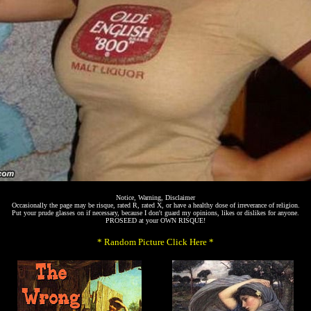
Notice, Warning, Disclaimer
Occasionally the page may be risque, rated R, rated X, or have a healthy dose of irreverance of religion.
Put your prude glasses on if necessary, because I don't guard my opinions, likes or dislikes for anyone.
PROSEED at your OWN RISQUE!
* Random Picture Click Here *