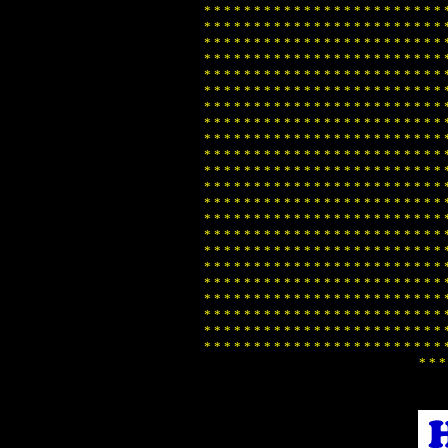
*
*
*
*
*
*
*
*
*
*
*
*
*
*
*
*
*
*
*
*
*
*
*
*
*
*
*
*
*
*
*
*
*
*
*
*
*
*
*
*
*
*
*
*
*
*
*
*
*
*
*
*
*
*
*
*
*
*
*
*
*
*
*
*
*
*
*
*
*
*
*
*
*
*
*
*
*
*
*
*
*
*
*
*
*
*
*
*
*
*
*
*
*
*
*
*
*
*
*
*
*
*
*
*
*
*
*
*
*
*
*
*
*
*
*
*
*
*
*
*
*
*
*
*
*
*
*
*
*
*
*
*
*
*
*
*
*
*
*
*
*
*
*
*
*
*
*
*
*
*
*
*
*
*
*
*
*
*
*
*
*
*
*
*
*
*
*
*
*
*
*
*
*
*
*
*
*
*
*
*
*
*
*
*
*
*
*
*
*
*
*
*
*
*
*
*
*
*
*
*
*
*
*
*
*
*
*
*
*
*
*
*
*
*
*
*
*
*
*
*
*
*
*
*
*
*
*
*
*
*
*
*
*
*
*
*
*
*
*
*
*
*
*
*
*
*
*
*
*
*
*
*
*
*
*
*
*
*
*
*
*
*
*
*
*
*
*
*
*
*
*
*
*
*
*
*
*
*
*
*
*
*
*
*
*
*
*
*
*
*
*
*
*
*
*
*
*
*
*
*
*
*
*
*
*
*
*
*
*
*
*
*
*
*
*
*
*
*
*
*
*
*
*
*
*
*
*
*
*
*
*
*
*
*
*
*
*
*
*
*
*
*
*
*
*
*
*
*
*
*
*
*
*
*
*
*
*
*
*
*
*
*
*
*
*
*
*
*
*
*
*
*
*
*
*
*
*
*
*
*
*
*
*
*
*
*
*
*
*
*
*
*
*
*
*
*
*
*
*
*
*
*
*
*
*
*
*
*
*
*
*
*
*
*
*
*
*
*
*
*
*
*
*
*
*
*
*
*
*
*
*
*
*
*
*
*
*
*
*
*
*
*
*
*
*
*
*
*
*
*
*
*
*
*
*
*
*
*
*
*
*
*
*
*
*
*
*
*
*
*
*
*
*
*
*
*
*
*
*
*
*
*
*
*
*
*
*
*
*
*
*
*
*
*
*
*
*
*
*
*
*
*
*
*
*
*
*
*
*
*
*
*
*
*
*
*
*
*
*
*
*
*
*
*
*
*
*
*
*
*