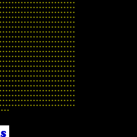
*
*
*
*
*
*
*
*
*
*
*
*
*
*
*
*
*
*
*
*
*
*
*
*
*
*
*
*
*
*
*
*
*
*
*
*
*
*
*
*
*
*
*
*
*
*
*
*
*
*
*
*
*
*
*
*
*
*
*
*
*
*
*
*
*
*
*
*
*
*
*
*
*
*
*
*
*
*
*
*
*
*
*
*
*
*
*
*
*
*
*
*
*
*
*
*
*
*
*
*
*
*
*
*
*
*
*
*
*
*
*
*
*
*
*
*
*
*
*
*
*
*
*
*
*
*
*
*
*
*
*
*
*
*
*
*
*
*
*
*
*
*
*
*
*
*
*
*
*
*
*
*
*
*
*
*
*
*
*
*
*
*
*
*
*
*
*
*
*
*
*
*
*
*
*
*
*
*
*
*
*
*
*
*
*
*
*
*
*
*
*
*
*
*
*
*
*
*
*
*
*
*
*
*
*
*
*
*
*
*
*
*
*
*
*
*
*
*
*
*
*
*
*
*
*
*
*
*
*
*
*
*
*
*
*
*
*
*
*
*
*
*
*
*
*
*
*
*
*
*
*
*
*
*
*
*
*
*
*
*
*
*
*
*
*
*
*
*
*
*
*
*
*
*
*
*
*
*
*
*
*
*
*
*
*
*
*
*
*
*
*
*
*
*
*
*
*
*
*
*
*
*
*
*
*
*
*
*
*
*
*
*
*
*
*
*
*
*
*
*
*
*
*
*
*
*
*
*
*
*
*
*
*
*
*
*
*
*
*
*
*
*
*
*
*
*
*
*
*
*
*
*
*
*
*
*
*
*
*
*
*
*
*
*
*
*
*
*
*
*
*
*
*
*
*
*
*
*
*
*
*
*
*
*
*
*
*
*
*
*
*
*
*
*
*
*
*
*
*
*
*
*
*
*
*
*
*
*
*
*
*
*
*
*
*
*
*
*
*
*
*
*
*
*
*
*
*
*
*
*
*
*
*
*
*
*
*
*
*
*
*
*
*
*
*
*
*
*
*
*
*
*
*
*
*
*
*
*
*
*
*
*
*
*
*
*
*
*
*
*
*
*
*
*
*
*
*
*
*
*
*
*
*
*
*
*
*
*
*
*
*
*
*
*
*
*
*
*
*
*
*
*
*
*
*
*
*
*
*
*
*
*
*
*
*
*
*
*
*
*
*
*
*
*
*
*
*
*
*
*
*
*
*
*
*
*
*
*
*
*
*
*
*
*
*
*
*
*
*
*
*
*
*
*