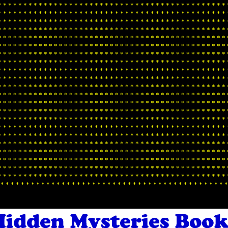
*
*
*
*
*
*
*
*
*
*
*
*
*
*
*
*
*
*
*
*
*
*
*
*
*
*
*
*
*
*
*
*
*
*
*
*
*
*
*
*
*
*
*
*
*
*
*
*
*
*
*
*
*
*
*
*
*
*
*
*
*
*
*
*
*
*
*
*
*
*
*
*
*
*
*
*
*
*
*
*
*
*
*
*
*
*
*
*
*
*
*
*
*
*
*
*
*
*
*
*
*
*
*
*
*
*
*
*
*
*
*
*
*
*
*
*
*
*
*
*
*
*
*
*
*
*
*
*
*
*
*
*
*
*
*
*
*
*
*
*
*
*
*
*
*
*
*
*
*
*
*
*
*
*
*
*
*
*
*
*
*
*
*
*
*
*
*
*
*
*
*
*
*
*
*
*
*
*
*
*
*
*
*
*
*
*
*
*
*
*
*
*
*
*
*
*
*
*
*
*
*
*
*
*
*
*
*
*
*
*
*
*
*
*
*
*
*
*
*
*
*
*
*
*
*
*
*
*
*
*
*
*
*
*
*
*
*
*
*
*
*
*
*
*
*
*
*
*
*
*
*
*
*
*
*
*
*
*
*
*
*
*
*
*
*
*
*
*
*
*
*
*
*
*
*
*
*
*
*
*
*
*
*
*
*
*
*
*
*
*
*
*
*
*
*
*
*
*
*
*
*
*
*
*
*
*
*
*
*
*
*
*
*
*
*
*
*
*
*
*
*
*
*
*
*
*
*
*
*
*
*
*
*
*
*
*
*
*
*
*
*
*
*
*
*
*
*
*
*
*
*
*
*
*
*
*
*
*
*
*
*
*
*
*
*
*
*
*
*
*
*
*
*
*
*
*
*
*
*
*
*
*
*
*
*
*
*
*
*
*
*
*
*
*
*
*
*
*
*
*
*
*
*
*
*
*
*
*
*
*
*
*
*
*
*
*
*
*
*
*
*
*
*
*
*
*
*
*
*
*
*
*
*
*
*
*
*
*
*
*
*
*
*
*
*
*
*
*
*
*
*
*
*
*
*
*
*
*
*
*
*
*
*
*
*
*
*
*
*
*
*
*
*
*
*
*
*
*
*
*
*
*
*
*
*
*
*
*
*
*
*
*
*
*
*
*
*
*
*
*
*
*
*
*
*
*
*
*
*
*
*
*
*
*
*
*
*
*
*
*
*
*
*
*
*
*
*
*
*
*
*
*
*
*
*
*
*
*
*
*
*
*
*
*
*
*
*
*
*
*
*
*
*
*
*
*
*
*
*
*
*
*
*
*
*
*
*
*
*
*
*
*
*
*
*
*
*
*
*
*
*
*
*
*
*
*
*
*
*
*
*
*
*
*
*
*
*
*
*
*
*
*
*
*
*
*
*
*
*
*
*
*
*
*
*
*
*
*
*
*
*
*
*
*
*
*
*
*
*
*
*
*
*
*
*
*
*
*
*
*
*
*
*
*
*
*
*
*
*
*
*
*
*
*
*
*
*
*
*
*
*
*
*
*
*
*
*
*
*
*
*
*
*
*
*
*
*
*
*
*
*
*
*
*
*
*
*
*
*
*
*
*
*
*
*
*
*
*
*
*
*
*
*
*
*
*
*
*
*
*
*
*
*
*
*
*
*
*
*
*
*
*
*
*
*
*
*
*
*
*
*
*
*
*
*
*
*
*
*
*
*
*
*
*
*
*
*
*
*
*
*
*
*
*
*
*
*
*
*
*
*
*
*
*
*
*
*
*
*
*
*
*
*
*
*
*
*
*
*
*
*
*
*
*
*
*
*
*
*
*
*
*
*
*
*
*
*
*
*
*
*
*
*
*
*
*
*
*
*
*
*
*
*
*
*
*
*
*
*
*
*
*
*
*
*
*
*
*
*
*
*
*
*
*
*
*
*
*
*
*
*
*
*
*
*
*
*
*
*
*
*
*
*
*
*
*
*
*
*
*
*
*
*
*
*
*
*
*
*
*
*
*
*
*
*
*
*
*
*
*
*
*
*
*
*
*
*
*
*
*
*
*
*
*
*
*
*
*
*
*
*
*
*
*
*
*
*
*
*
*
*
*
*
*
*
*
*
*
*
*
*
*
*
*
*
*
*
*
*
*
*
*
*
*
*
*
*
*
*
*
*
*
*
*
*
*
*
*
*
*
*
*
*
*
*
*
*
*
*
*
*
*
*
*
*
*
*
*
*
*
*
*
*
*
*
*
*
*
*
*
*
*
*
*
*
*
*
*
*
*
*
*
*
*
*
*
*
*
*
*
*
*
*
*
*
*
*
*
*
*
*
*
*
*
*
*
*
*
*
*
*
*
*
*
*
*
*
*
*
*
*
*
*
*
*