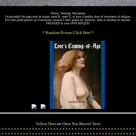
Notice, Warning, Disclaimer
Occasionally the page may be risque, rated R, rated X, or have a healthy dose of irreverance of religion.
Put your prude glasses on if necessary, because I don't guard my opinions, likes or dislikes for anyone.
PROSEED at your OWN RISQUE!
* Random Picture Click Here *
Yellow Dots
are Ones You Haven't Seen
*
*
*
*
*
*
*
*
*
*
*
*
*
*
*
*
*
*
*
*
*
*
*
*
*
*
*
*
*
*
*
*
*
*
*
*
*
*
*
*
*
*
*
*
*
*
*
*
*
*
*
*
*
*
*
*
*
*
*
*
*
*
*
*
*
*
*
*
*
*
*
*
*
*
*
*
*
*
*
*
*
*
*
*
*
*
*
*
*
*