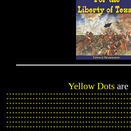
Yellow Dots
are
*
*
*
*
*
*
*
*
*
*
*
*
*
*
*
*
*
*
*
*
*
*
*
*
*
*
*
*
*
*
*
*
*
*
*
*
*
*
*
*
*
*
*
*
*
*
*
*
*
*
*
*
*
*
*
*
*
*
*
*
*
*
*
*
*
*
*
*
*
*
*
*
*
*
*
*
*
*
*
*
*
*
*
*
*
*
*
*
*
*
*
*
*
*
*
*
*
*
*
*
*
*
*
*
*
*
*
*
*
*
*
*
*
*
*
*
*
*
*
*
*
*
*
*
*
*
*
*
*
*
*
*
*
*
*
*
*
*
*
*
*
*
*
*
*
*
*
*
*
*
*
*
*
*
*
*
*
*
*
*
*
*
*
*
*
*
*
*
*
*
*
*
*
*
*
*
*
*
*
*
*
*
*
*
*
*
*
*
*
*
*
*
*
*
*
*
*
*
*
*
*
*
*
*
*
*
*
*
*
*
*
*
*
*
*
*
*
*
*
*
*
*
*
*
*
*
*
*
*
*
*
*
*
*
*
*
*
*
*
*
*
*
*
*
*
*
*
*
*
*
*
*
*
*
*
*
*
*
*
*
*
*
*
*
*
*
*
*
*
*
*
*
*
*
*
*
*
*
*
*
*
*
*
*
*
*
*
*
*
*
*
*
*
*
*
*
*
*
*
*
*
*
*
*
*
*
*
*
*
*
*
*
*
*
*
*
*
*
*
*
*
*
*
*
*
*
*
*
*
*
*
*
*
*
*
*