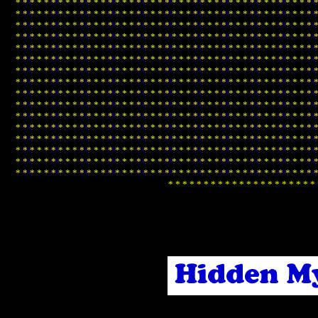
*
*
*
*
*
*
*
*
*
*
*
*
*
*
*
*
*
*
*
*
*
*
*
*
*
*
*
*
*
*
*
*
*
*
*
*
*
*
*
*
*
*
*
*
*
*
*
*
*
*
*
*
*
*
*
*
*
*
*
*
*
*
*
*
*
*
*
*
*
*
*
*
*
*
*
*
*
*
*
*
*
*
*
*
*
*
*
*
*
*
*
*
*
*
*
*
*
*
*
*
*
*
*
*
*
*
*
*
*
*
*
*
*
*
*
*
*
*
*
*
*
*
*
*
*
*
*
*
*
*
*
*
*
*
*
*
*
*
*
*
*
*
*
*
*
*
*
*
*
*
*
*
*
*
*
*
*
*
*
*
*
*
*
*
*
*
*
*
*
*
*
*
*
*
*
*
*
*
*
*
*
*
*
*
*
*
*
*
*
*
*
*
*
*
*
*
*
*
*
*
*
*
*
*
*
*
*
*
*
*
*
*
*
*
*
*
*
*
*
*
*
*
*
*
*
*
*
*
*
*
*
*
*
*
*
*
*
*
*
*
*
*
*
*
*
*
*
*
*
*
*
*
*
*
*
*
*
*
*
*
*
*
*
*
*
*
*
*
*
*
*
*
*
*
*
*
*
*
*
*
*
*
*
*
*
*
*
*
*
*
*
*
*
*
*
*
*
*
*
*
*
*
*
*
*
*
*
*
*
*
*
*
*
*
*
*
*
*
*
*
*
*
*
*
*
*
*
*
*
*
*
*
*
*
*
*
*
*
*
*
*
*
*
*
*
*
*
*
*
*
*
*
*
*
*
*
*
*
*
*
*
*
*
*
*
*
*
*
*
*
*
*
*
*
*
*
*
*
*
*
*
*
*
*
*
*
*
*
*
*
*
*
*
*
*
*
*
*
*
*
*
*
*
*
*
*
*
*
*
*
*
*
*
*
*
*
*
*
*
*
*
*
*
*
*
*
*
*
*
*
*
*
*
*
*
*
*
*
*
*
*
*
*
*
*
*
*
*
*
*
*
*
*
*
*
*
*
*
*
*
*
*
*
*
*
*
*
*
*
*
*
*
*
*
*
*
*
*
*
*
*
*
*
*
*
*
*
*
*
*
*
*
*
*
*
*
*
*
*
*
*
*
*
*
*
*
*
*
*
*
*
*
*
*
*
*
*
*
*
*
*
*
*
*
*
*
*
*
*
*
*
*
*
*
*
*
*
*
*
*
*
*
*
*
*
*
*
*
*
*
*
*
*
*
*
*
*
*
*
*
*
*
*
*
*
*
*
*
*
*
*
*
*
*
*
*
*
*
*
*
*
*
*
*
*
*
*
*
*
*
*
*
*
*
*
*
*
*
*
*
*
*
*
*
*
*
*
*
*
*
*
*
*
*
*
*
*
*
*
*
*
*
*
*
*
*
*
*
*
*
*
*
*
*
*
*
*
*
*
*
*
*
*
*
*
*
*
*
*
*
*
*
*
*
*
*
*
*
*
*
*
*
*
*
*
*
*
*
*
*
*
*
*
*
*
*
*
*
*
*
*
*
*
*
*
*
*
*
*
*
*
*
*