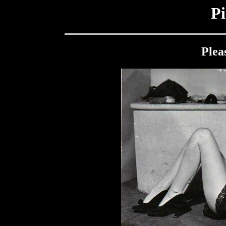
Pi
Plea