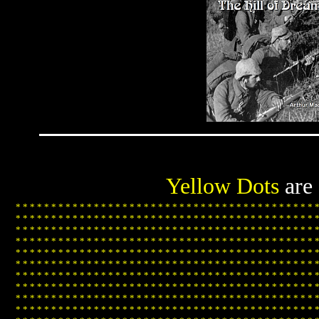
Yellow Dots
are
*
*
*
*
*
*
*
*
*
*
*
*
*
*
*
*
*
*
*
*
*
*
*
*
*
*
*
*
*
*
*
*
*
*
*
*
*
*
*
*
*
*
*
*
*
*
*
*
*
*
*
*
*
*
*
*
*
*
*
*
*
*
*
*
*
*
*
*
*
*
*
*
*
*
*
*
*
*
*
*
*
*
*
*
*
*
*
*
*
*
*
*
*
*
*
*
*
*
*
*
*
*
*
*
*
*
*
*
*
*
*
*
*
*
*
*
*
*
*
*
*
*
*
*
*
*
*
*
*
*
*
*
*
*
*
*
*
*
*
*
*
*
*
*
*
*
*
*
*
*
*
*
*
*
*
*
*
*
*
*
*
*
*
*
*
*
*
*
*
*
*
*
*
*
*
*
*
*
*
*
*
*
*
*
*
*
*
*
*
*
*
*
*
*
*
*
*
*
*
*
*
*
*
*
*
*
*
*
*
*
*
*
*
*
*
*
*
*
*
*
*
*
*
*
*
*
*
*
*
*
*
*
*
*
*
*
*
*
*
*
*
*
*
*
*
*
*
*
*
*
*
*
*
*
*
*
*
*
*
*
*
*
*
*
*
*
*
*
*
*
*
*
*
*
*
*
*
*
*
*
*
*
*
*
*
*
*
*
*
*
*
*
*
*
*
*
*
*
*
*
*
*
*
*
*
*
*
*
*
*
*
*
*
*
*
*
*
*
*
*
*
*
*
*
*
*
*
*
*
*
*
*
*
*
*
*
*
*
*
*
*
*
*
*
*
*
*
*
*
*
*
*
*
*
*
*
*
*
*
*
*
*
*
*
*
*
*
*
*
*
*
*
*
*
*
*
*
*
*
*
*
*
*
*
*
*
*
*
*
*
*
*
*
*
*
*
*
*
*
*
*
*
*
*
*
*
*
*
*
*
*
*
*
*
*
*
*
*
*
*