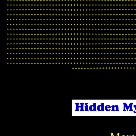
*
*
*
*
*
*
*
*
*
*
*
*
*
*
*
*
*
*
*
*
*
*
*
*
*
*
*
*
*
*
*
*
*
*
*
*
*
*
*
*
*
*
*
*
*
*
*
*
*
*
*
*
*
*
*
*
*
*
*
*
*
*
*
*
*
*
*
*
*
*
*
*
*
*
*
*
*
*
*
*
*
*
*
*
*
*
*
*
*
*
*
*
*
*
*
*
*
*
*
*
*
*
*
*
*
*
*
*
*
*
*
*
*
*
*
*
*
*
*
*
*
*
*
*
*
*
*
*
*
*
*
*
*
*
*
*
*
*
*
*
*
*
*
*
*
*
*
*
*
*
*
*
*
*
*
*
*
*
*
*
*
*
*
*
*
*
*
*
*
*
*
*
*
*
*
*
*
*
*
*
*
*
*
*
*
*
*
*
*
*
*
*
*
*
*
*
*
*
*
*
*
*
*
*
*
*
*
*
*
*
*
*
*
*
*
*
*
*
*
*
*
*
*
*
*
*
*
*
*
*
*
*
*
*
*
*
*
*
*
*
*
*
*
*
*
*
*
*
*
*
*
*
*
*
*
*
*
*
*
*
*
*
*
*
*
*
*
*
*
*
*
*
*
*
*
*
*
*
*
*
*
*
*
*
*
*
*
*
*
*
*
*
*
*
*
*
*
*
*
*
*
*
*
*
*
*
*
*
*
*
*
*
*
*
*
*
*
*
*
*
*
*
*
*
*
*
*
*
*
*
*
*
*
*
*
*
*
*
*
*
*
*
*
*
*
*
*
*
*
*
*
*
*
*
*
*
*
*
*
*
*
*
*
*
*
*
*
*
*
*
*
*
*
*
*
*
*
*
*
*
*
*
*
*
*
*
*
*
*
*
*
*
*
*
*
*
*
*
*
*
*
*
*
*
*
*
*
*
*
*
*
*
*
*
*
*
*
*
*
*
*
*
*
*
*
*
*
*
*
*
*
*
*
*
*
*
*
*
*
*
*
*
*
*
*
*
*
*
*
*
*
*
*
*
*
*
*
*
*
*
*
*
*
*
*
*
*
*
*
*
*
*
*
*
*
*
*
*
*
*
*
*
*
*
*
*
*
*
*
*
*
*
*
*
*
*
*
*
*
*
*
*
*
*
*
*
*
*
*
*
*
*
*
*
*
*
*
*
*
*
*
*
*
*
*
*
*
*
*
*
*
*
*
*
*
*
*
*
*
*
*
*
*
*
*
*
*
*
*
*
*
*
*
*
*
*
*
*
*
*
*
*
*
*
*
*
*
*
*
*
*
*
*
*
*
*
*
*
*
*
*
*
*
*
*
*
*
*
*
*
*
*
*
*
*
*
*
*
*
*
*
*
*
*
*
*
*
*
*