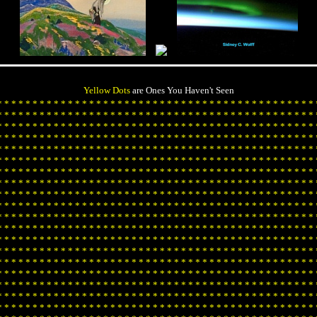
Yellow Dots
are Ones You Haven't Seen
*
*
*
*
*
*
*
*
*
*
*
*
*
*
*
*
*
*
*
*
*
*
*
*
*
*
*
*
*
*
*
*
*
*
*
*
*
*
*
*
*
*
*
*
*
*
*
*
*
*
*
*
*
*
*
*
*
*
*
*
*
*
*
*
*
*
*
*
*
*
*
*
*
*
*
*
*
*
*
*
*
*
*
*
*
*
*
*
*
*
*
*
*
*
*
*
*
*
*
*
*
*
*
*
*
*
*
*
*
*
*
*
*
*
*
*
*
*
*
*
*
*
*
*
*
*
*
*
*
*
*
*
*
*
*
*
*
*
*
*
*
*
*
*
*
*
*
*
*
*
*
*
*
*
*
*
*
*
*
*
*
*
*
*
*
*
*
*
*
*
*
*
*
*
*
*
*
*
*
*
*
*
*
*
*
*
*
*
*
*
*
*
*
*
*
*
*
*
*
*
*
*
*
*
*
*
*
*
*
*
*
*
*
*
*
*
*
*
*
*
*
*
*
*
*
*
*
*
*
*
*
*
*
*
*
*
*
*
*
*
*
*
*
*
*
*
*
*
*
*
*
*
*
*
*
*
*
*
*
*
*
*
*
*
*
*
*
*
*
*
*
*
*
*
*
*
*
*
*
*
*
*
*
*
*
*
*
*
*
*
*
*
*
*
*
*
*
*
*
*
*
*
*
*
*
*
*
*
*
*
*
*
*
*
*
*
*
*
*
*
*
*
*
*
*
*
*
*
*
*
*
*
*
*
*
*
*
*
*
*
*
*
*
*
*
*
*
*
*
*
*
*
*
*
*
*
*
*
*
*
*
*
*
*
*
*
*
*
*
*
*
*
*
*
*
*
*
*
*
*
*
*
*
*
*
*
*
*
*
*
*
*
*
*
*
*
*
*
*
*
*
*
*
*
*
*
*
*
*
*
*
*
*
*
*
*
*
*
*
*
*
*
*
*
*
*
*
*
*
*
*
*
*
*
*
*
*
*
*
*
*
*
*
*
*
*
*
*
*
*
*
*
*
*
*
*
*
*
*
*
*
*
*
*
*
*
*
*
*
*
*
*
*
*
*
*
*
*
*
*
*
*
*
*
*
*
*
*
*
*
*
*
*
*
*
*
*
*
*
*
*
*
*
*
*
*
*
*
*
*
*
*
*
*
*
*
*
*
*
*
*
*
*
*
*
*
*
*
*
*
*
*
*
*
*
*
*
*
*
*
*
*
*
*
*
*
*
*
*
*
*
*
*
*
*
*
*
*
*
*
*
*
*
*
*
*
*
*
*
*
*
*
*
*
*
*
*
*
*
*
*
*
*
*
*
*
*
*
*
*
*
*
*
*
*
*
*
*
*
*
*
*
*
*
*
*
*
*
*
*
*
*
*
*
*
*
*
*
*
*
*
*
*
*
*
*
*
*
*
*
*
*
*
*
*
*
*
*
*
*
*
*
*
*
*
*
*
*
*
*
*
*
*
*
*
*
*
*
*
*
*
*
*
*
*
*
*
*
*
*
*
*
*
*
*
*
*
*
*
*
*
*
*
*
*
*
*
*
*
*
*
*
*
*
*
*
*
*
*
*
*
*
*
*
*
*
*
*
*
*
*
*
*
*
*
*
*
*
*
*
*
*
*
*
*
*
*
*
*
*
*
*
*
*
*
*
*
*
*
*
*
*
*
*
*
*
*
*
*
*
*
*
*
*
*
*
*
*
*
*
*
*
*
*
*
*
*
*
*
*
*
*
*
*
*
*
*
*
*
*
*
*
*
*
*
*
*
*
*
*
*
*
*
*
*
*
*
*
*
*
*
*
*
*
*
*
*
*
*
*
*
*
*
*
*
*
*
*
*
*
*
*
*
*
*
*
*
*
*
*
*
*
*
*
*
*
*
*
*
*
*
*
*
*
*
*
*
*
*
*
*
*
*
*
*