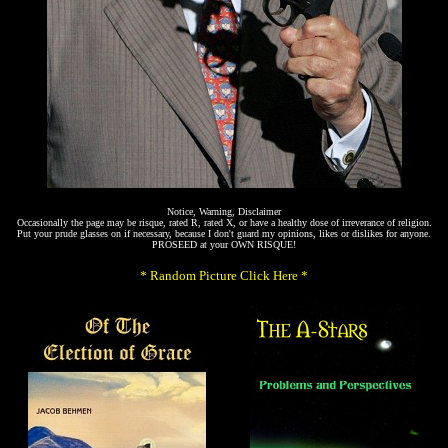
Notice, Warning, Disclaimer
Occasionally the page may be risque, rated R, rated X, or have a healthy dose of irreverance of religion.
Put your prude glasses on if necessary, because I don't guard my opinions, likes or dislikes for anyone.
PROSEED at your OWN RISQUE!
* Random Picture Click Here *