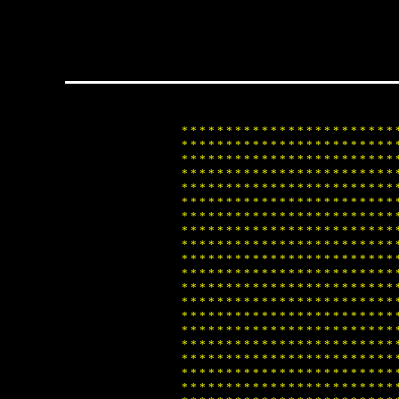
*
*
*
*
*
*
*
*
*
*
*
*
*
*
*
*
*
*
*
*
*
*
*
*
*
*
*
*
*
*
*
*
*
*
*
*
*
*
*
*
*
*
*
*
*
*
*
*
*
*
*
*
*
*
*
*
*
*
*
*
*
*
*
*
*
*
*
*
*
*
*
*
*
*
*
*
*
*
*
*
*
*
*
*
*
*
*
*
*
*
*
*
*
*
*
*
*
*
*
*
*
*
*
*
*
*
*
*
*
*
*
*
*
*
*
*
*
*
*
*
*
*
*
*
*
*
*
*
*
*
*
*
*
*
*
*
*
*
*
*
*
*
*
*
*
*
*
*
*
*
*
*
*
*
*
*
*
*
*
*
*
*
*
*
*
*
*
*
*
*
*
*
*
*
*
*
*
*
*
*
*
*
*
*
*
*
*
*
*
*
*
*
*
*
*
*
*
*
*
*
*
*
*
*
*
*
*
*
*
*
*
*
*
*
*
*
*
*
*
*
*
*
*
*
*
*
*
*
*
*
*
*
*
*
*
*
*
*
*
*
*
*
*
*
*
*
*
*
*
*
*
*
*
*
*
*
*
*
*
*
*
*
*
*
*
*
*
*
*
*
*
*
*
*
*
*
*
*
*
*
*
*
*
*
*
*
*
*
*
*
*
*
*
*
*
*
*
*
*
*
*
*
*
*
*
*
*
*
*
*
*
*
*
*
*
*
*
*
*
*
*
*
*
*
*
*
*
*
*
*
*
*
*
*
*
*
*
*
*
*
*
*
*
*
*
*
*
*
*
*
*
*
*
*
*
*
*
*
*
*
*
*
*
*
*
*
*
*
*
*
*
*
*
*
*
*
*
*
*
*
*
*
*
*
*
*
*
*
*
*
*
*
*
*
*
*
*
*
*
*
*
*
*
*
*
*
*
*
*
*
*
*
*
*
*
*
*
*
*
*
*
*
*
*
*
*
*
*
*
*
*
*
*
*
*
*
*
*
*
*
*
*
*
*
*
*
*
*
*
*
*
*
*
*
*
*