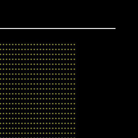
*
*
*
*
*
*
*
*
*
*
*
*
*
*
*
*
*
*
*
*
*
*
*
*
*
*
*
*
*
*
*
*
*
*
*
*
*
*
*
*
*
*
*
*
*
*
*
*
*
*
*
*
*
*
*
*
*
*
*
*
*
*
*
*
*
*
*
*
*
*
*
*
*
*
*
*
*
*
*
*
*
*
*
*
*
*
*
*
*
*
*
*
*
*
*
*
*
*
*
*
*
*
*
*
*
*
*
*
*
*
*
*
*
*
*
*
*
*
*
*
*
*
*
*
*
*
*
*
*
*
*
*
*
*
*
*
*
*
*
*
*
*
*
*
*
*
*
*
*
*
*
*
*
*
*
*
*
*
*
*
*
*
*
*
*
*
*
*
*
*
*
*
*
*
*
*
*
*
*
*
*
*
*
*
*
*
*
*
*
*
*
*
*
*
*
*
*
*
*
*
*
*
*
*
*
*
*
*
*
*
*
*
*
*
*
*
*
*
*
*
*
*
*
*
*
*
*
*
*
*
*
*
*
*
*
*
*
*
*
*
*
*
*
*
*
*
*
*
*
*
*
*
*
*
*
*
*
*
*
*
*
*
*
*
*
*
*
*
*
*
*
*
*
*
*
*
*
*
*
*
*
*
*
*
*
*
*
*
*
*
*
*
*
*
*
*
*
*
*
*
*
*
*
*
*
*
*
*
*
*
*
*
*
*
*
*
*
*
*
*
*
*
*
*
*
*
*
*
*
*
*
*
*
*
*
*
*
*
*
*
*
*
*
*
*
*
*
*
*
*
*
*
*
*
*
*
*
*
*
*
*
*
*
*
*
*
*
*
*
*
*
*
*
*
*
*
*
*
*
*
*
*
*
*
*
*
*
*
*
*
*
*
*
*
*
*
*
*
*
*
*
*
*
*
*
*
*
*
*
*
*
*
*
*
*
*
*
*
*
*
*
*
*
*
*
*
*
*
*
*
*
*
*
*
*
*
*
*
*
*
*
*
*
*
*
*
*
*
*
*
*
*
*
*
*
*
*
*
*
*
*
*
*
*
*
*
*
*
*
*
*
*
*
*
*